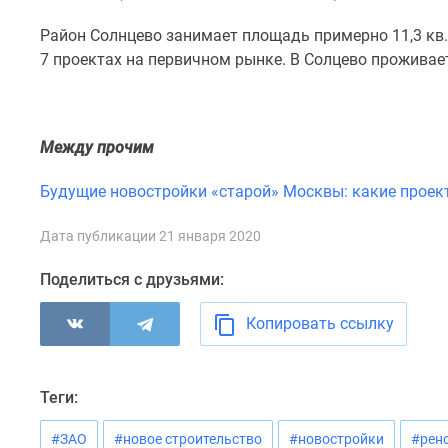
комнатные
Квартиры
Район Солнцево занимает площадь примерно 11,3 кв.
на
7 проектах на первичном рынке. В Солцево проживает
карте
Ипотечный
калькулятор
Семейная
Между прочим
ипотека
Военная
Будущие новостройки «старой» Москвы: какие проек
ипотека
Банки
и
Дата публикации 21 января 2020
программы
Медиа
Поделиться с друзьями:
Новости
недвижимости
Копировать ссылку
Мнение
эксперта
Аналитика
рынка
Теги:
Покупателю
Экспертиза
#ЗАО
#новое строительство
#новостройки
#рен