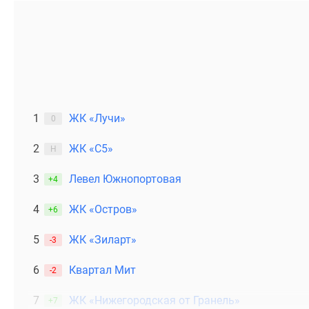
1
ЖК «Лучи»
0
2
ЖК «С5»
Н
3
Левел Южнопортовая
+4
4
ЖК «Остров»
+6
5
ЖК «Зиларт»
-3
6
Квартал Мит
-2
7
ЖК «Нижегородская от Гранель»
+7