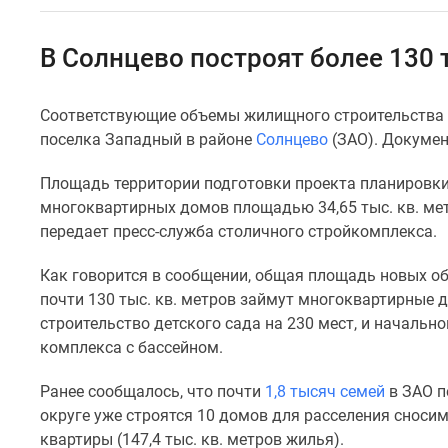
Специальные
предложения
Коммерческие
В Солнцево построят более 130
помещения
Продавцы
и
Соответствующие объемы жилищного строительства 
застройщики
поселка Западный в районе
Солнцево
(ЗАО). Докумен
Панорамы
новостроек
Видеообзор
Площадь территории подготовки проекта планировки с
новостроек
многоквартирных домов площадью 34,65 тыс. кв. мет
Экспертиза
передает пресс-служба столичного стройкомплекса.
новостроек
Экология
Как говорится в сообщении, общая площадь новых объ
Москвы
почти 130 тыс. кв. метров займут многоквартирные 
и
Подмосковья
строительство детского сада на 230 мест, и начальн
Студии
комплекса с бассейном.
1-
комнатные
Ранее сообщалось, что почти
1,8 тысяч семей
в ЗАО п
2-
округе уже строятся 10 домов для расселения сноси
комнатные
квартиры (147,4 тыс. кв. метров жилья).
3-