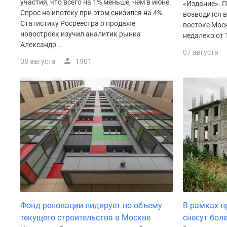
участия, что всего на 1% меньше, чем в июне.
«Издание». П
Рассрочка
Спрос на ипотеку при этом снизился на 4%.
возводится 
Траншевая
Статистику Росреестра о продаже
ипотека
востоке Мос
новостроек изучил аналитик рынка
Дома
недалеко от 
Александр...
и
07 августа
коттеджи
08 августа
1901
Коттеджные
поселки
в
Новой
Москве
Готовые
коттеджные
поселки
Строящиеся
коттеджные
поселки
Коттеджные
поселки
в
Фонд реновации лидирует по объему
В рамках 
лесу
Коттеджные
текущего строительства в Москве
снесут боле