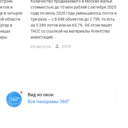
остроек
Количество продаваемого в Москве жилья
ктов и
стоимостью до 10 млн рублей с октября 2025
р в четырех
года по июль 2026 года уменьшилось почти в
ой области
три раза — с 8 048 объектов до 2 759, то есть
ртир в
на 5 289 лотов или на 65,7%. Об этом пишет
аницах
ТАСС со ссылкой на материалы Агентства
тиры
инвестиций...
03 августа
3575
Вид из окон
о
Все панорамы 360