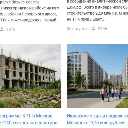
в сообщении аналитической сл
роект бизнес-класса
Дом.рф. Всего в январе-июле б
в Нижегородском районе на юго-
строительство 22,9 млн кв. м но
квы вблизи Перовского шоссе,
на 11% превышает...
ТПУ «Нижегородская». Новый...
06 августа
2396
2513
программы КРТ в Москве
Июльские старты продаж: к
е 140 тыс. кв. м недостроя
Москве от 9,76 млн рублей