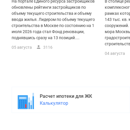
поселки
На портале Единого ресурса застройщиков
В столице ре
у
обновлены рейтинги застройщиков по
комплексного
водоема
объему текущего строительства и объему
рамках кото
Коттеджные
ввода жилья. Лидером по объему текущего
143 тыс. кв.
поселки
строительства в Москве по состоянию на 1
сооружений.
в
июля 2026 года стал Фонд реновации,
мэра Москвы
ипотеку
поднявшись сразу на 13 позиций....
градостроит
Бизнес-
строительств
центры
05 августа
3116
Коттеджи
04 августа
Скидки
и
акции
Макс
Расчет ипотеки для ЖК
Калькулятор