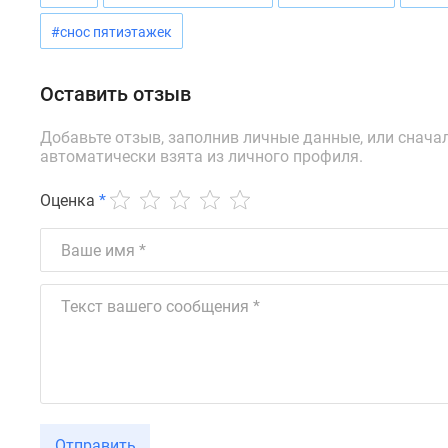
новостроек
Эксперты
#снос пятиэтажек
и
авторы
О
Оставить отзыв
проекте
Контакты
Добавьте отзыв, заполнив личные данные, или снача
Реклама
автоматически взята из личного профиля.
на
сайте
Оценка
*
Vk
Дзен
Машино-
места
Апартаменты
#траншевая
ипотека
#рассрочка
ИТ-
ипотека
Квартиры
со
скидками
Отправить