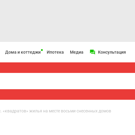
Дома и коттеджи
Ипотека
Медиа
Консультация
с. «квадратов» жилья на месте восьми снесенных домов