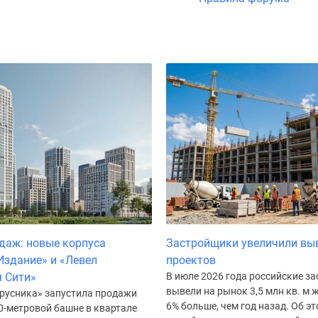
даж: новые корпуса
Застройщики увеличили вы
Издание» и «Левел
проектов
 Сити»
В июле 2026 года российские з
вывели на рынок 3,5 млн кв. м ж
русника» запустила продажи
6% больше, чем год назад. Об э
0-метровой башне в квартале