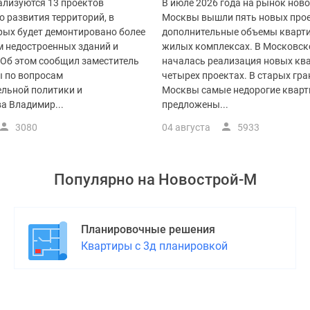
ализуются 13 проектов
В июле 2026 года на рынок нов
 развития территорий, в
Москвы вышли пять новых прое
рых будет демонтировано более
дополнительные объемы кварти
 м недостроенных зданий и
жилых комплексах. В Московск
 Об этом сообщил заместитель
началась реализация новых ква
 по вопросам
четырех проектах. В старых гр
ельной политики и
Москвы самые недорогие квар
а Владимир...
предложены...
3080
04 августа
5933
Популярно на
Новострой-М
Планировочные решения
Квартиры с 3д планировкой