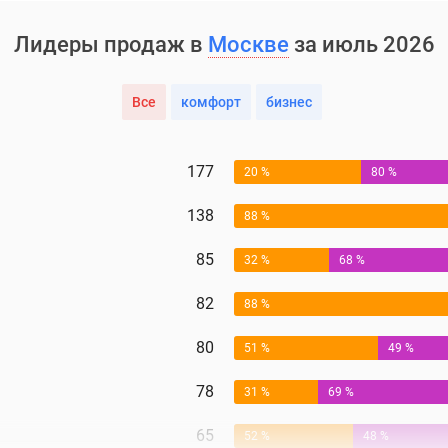
Лидеры продаж в
Москве
за июль 2026
Все
комфорт
бизнес
177
20 %
80 %
138
88 %
85
32 %
68 %
82
88 %
80
51 %
49 %
78
31 %
69 %
65
52 %
48 %