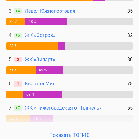
3
Левел Южнопортовая
85
+4
32 %
68 %
4
ЖК «Остров»
82
+6
88 %
5
ЖК «Зиларт»
80
-3
51 %
49 %
6
Квартал Мит
78
-1
69 %
7
ЖК «Нижегородская от Гранель»
65
+7
52 %
48 %
Показать ТОП-10