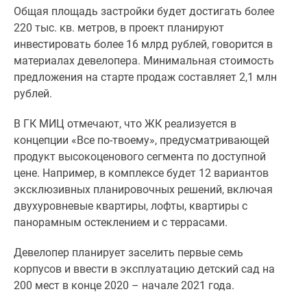
1-
Общая площадь застройки будет достигать более
комнатные
220 тыс. кв. метров, в проект планируют
2-
инвестировать более 16 млрд рублей, говорится в
комнатные
материалах девелопера. Минимальная стоимость
3-
предложения на старте продаж составляет 2,1 млн
комнатные
рублей.
Квартиры
на
В ГК МИЦ отмечают, что ЖК реализуется в
карте
концепции «Все по-твоему», предусматривающей
Ипотечный
продукт высокоценового сегмента по доступной
калькулятор
цене. Например, в комплексе будет 12 вариантов
Семейная
эксклюзивных планировочных решений, включая
ипотека
двухуровневые квартиры, лофты, квартиры с
Военная
панорамным остеклением и с террасами.
ипотека
Банки
Девелопер планирует заселить первые семь
и
корпусов и ввести в эксплуатацию детский сад на
программы
200 мест в конце 2020 – начале 2021 года.
Медиа