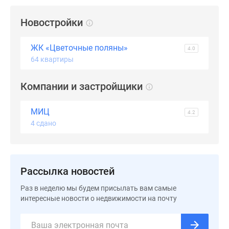
застройщиком
Rutube
Новостройки
Поиск
дома
ЖК «Цветочные поляны»
4.0
в
64 квартиры
Москве
Программа
Компании и застройщики
реновации
в
МИЦ
Москве
4.2
4 сдано
Новостройки
премиум-
класса
Новостройки
Рассылка новостей
бизнес-
класса
Раз в неделю мы будем присылать вам самые
интересные новости о недвижимости на почту
Рассрочка
Траншевая
ипотека