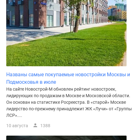
поселки
у
водоема
Коттеджные
поселки
в
ипотеку
Бизнес-
центры
Коттеджи
Названы самые покупаемые новостройки Москвы и
Скидки
Подмосковья в июле
и
На сайте Новострой-М обновлен рейтинг новостроек,
лидирующих по продажам в Москве и Московской области.
акции
Он основан на статистике Росреестра. В «старой» Москве
Макс
лидерство по-прежнему принадлежит ЖК «Лучи» от «Группы
ЛСР»....
10 августа
1388