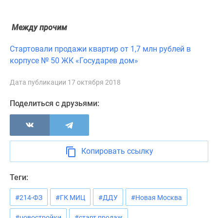
Новости
недвижимости
Между прочим
Мнение
эксперта
Стартовали продажи квартир от 1,7 млн рублей в
Аналитика
корпусе № 50 ЖК «Государев дом»
рынка
Покупателю
Дата публикации 17 октября 2018
Экспертиза
новостроек
Поделиться с друзьями:
Эксперты
и
авторы
О
Копировать ссылку
проекте
Контакты
Теги:
Реклама
на
#214-ФЗ
#ГК МИЦ
#ДДУ
#Новая Москва
сайте
Vk
#новостройки
#старт продаж