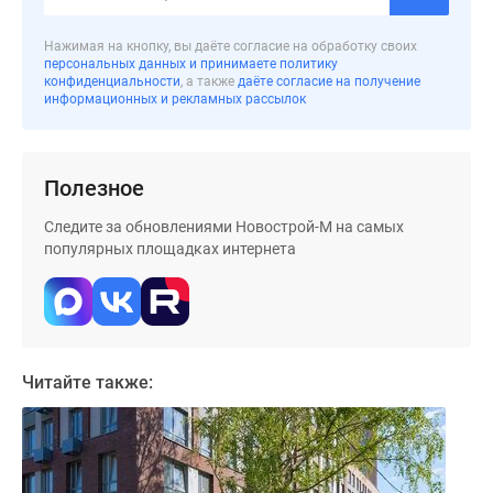
Дома
и
Нажимая на кнопку, вы даёте согласие на обработку своих
персональных данных и принимаете политику
коттеджи
конфиденциальности
, а также
даёте согласие на получение
Коттеджные
информационных и рекламных рассылок
поселки
в
Новой
Полезное
Москве
Готовые
Следите за обновлениями Новострой-М на самых
популярных площадках интернета
коттеджные
поселки
Строящиеся
коттеджные
поселки
Читайте также:
Коттеджные
поселки
в
лесу
Коттеджные