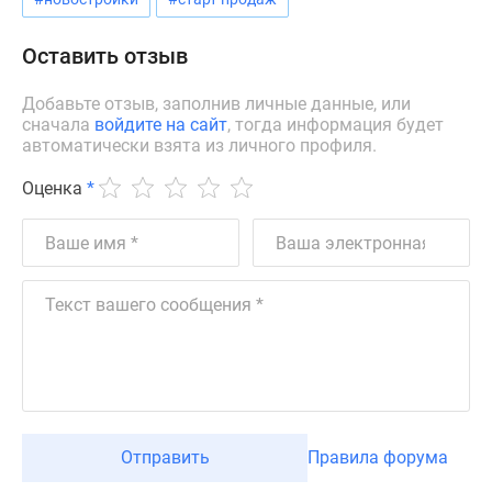
Дзен
Машино-
Оставить отзыв
места
Апартаменты
Добавьте отзыв, заполнив личные данные, или
сначала
войдите на сайт
, тогда информация будет
#траншевая
автоматически взята из личного профиля.
ипотека
#рассрочка
Оценка
*
ИТ-
ипотека
Квартиры
со
скидками
до
41%
Видео
360°
новостроек
Отправить
Правила форума
Субсидированная