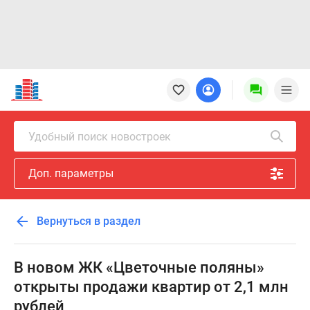
Новостройки
Квартиры
Ипотека
Новостройки
Удобный поиск новостроек
Москвы
Новостройки
Доп. параметры
Подмосковья
Новостройки
Новой
Вернуться в раздел
Москвы
Готовые
новостройки
В новом ЖК «Цветочные поляны»
Новостройки
открыты продажи квартир от 2,1 млн
на
рублей
карте