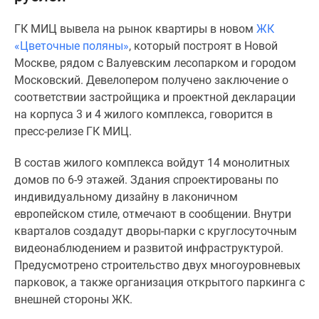
Специальные
ГК МИЦ вывела на рынок квартиры в новом
ЖК
предложения
«Цветочные поляны»
, который построят в Новой
Коммерческие
Москве, рядом с Валуевским лесопарком и городом
помещения
Московский. Девелопером получено заключение о
Продавцы
соответствии застройщика и проектной декларации
и
на корпуса 3 и 4 жилого комплекса, говорится в
застройщики
пресс-релизе ГК МИЦ.
Панорамы
новостроек
В состав жилого комплекса войдут 14 монолитных
Видеообзор
домов по 6-9 этажей. Здания спроектированы по
новостроек
индивидуальному дизайну в лаконичном
Экспертиза
европейском стиле, отмечают в сообщении. Внутри
новостроек
кварталов создадут дворы-парки с круглосуточным
Экология
видеонаблюдением и развитой инфраструктурой.
Москвы
Предусмотрено строительство двух многоуровневых
и
парковок, а также организация открытого паркинга с
Подмосковья
внешней стороны ЖК.
Студии