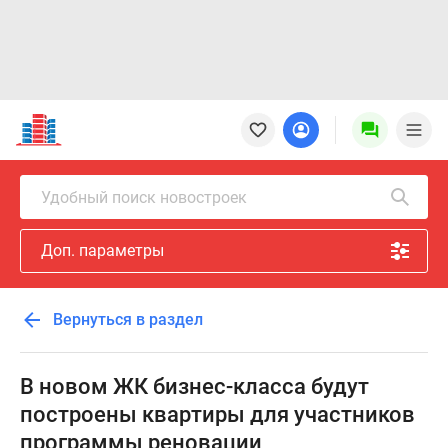
Новостройки
Квартиры
Ипотека
Новостройки
Удобный поиск новостроек
Москвы
Новостройки
Доп. параметры
Подмосковья
Новостройки
Новой
Вернуться в раздел
Москвы
Готовые
новостройки
В новом ЖК бизнес-класса будут
Новостройки
построены квартиры для участников
на
программы реновации
карте