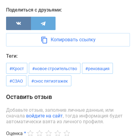
Новости
Поделиться с друзьями:
недвижимости
Мнение
эксперта
Аналитика
Копировать ссылку
рынка
Покупателю
Экспертиза
Теги:
новостроек
#Крост
#новое строительство
#реновация
Эксперты
и
#СЗАО
#снос пятиэтажек
авторы
О
Оставить отзыв
проекте
Контакты
Добавьте отзыв, заполнив личные данные, или
Реклама
сначала
войдите на сайт
, тогда информация будет
на
автоматически взята из личного профиля.
сайте
Оценка
*
Vk