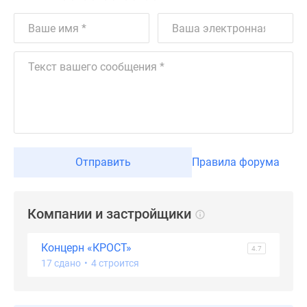
Дзен
Машино-
места
Апартаменты
#траншевая
ипотека
#рассрочка
ИТ-
ипотека
Отправить
Правила форума
Квартиры
со
скидками
Компании и застройщики
до
41%
Видео
Концерн «КРОСТ»
4.7
360°
17 сдано
•
4 строится
новостроек
Субсидированная