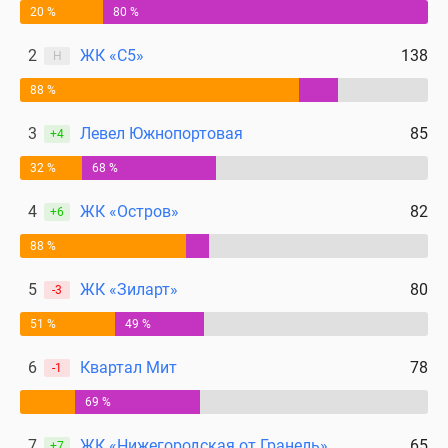
20 %
80 %
2
ЖК «С5»
138
Н
88 %
3
Левел Южнопортовая
85
+4
32 %
68 %
4
ЖК «Остров»
82
+6
88 %
5
ЖК «Зиларт»
80
-3
51 %
49 %
6
Квартал Мит
78
-1
69 %
7
ЖК «Нижегородская от Гранель»
65
+7