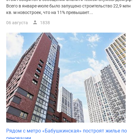
Всего в январе-июле было запущено строительство 22,9 млн
поселки
кв. м новостроек, что на 11% превышает...
у
водоема
06 августа
1838
Коттеджные
поселки
в
ипотеку
Бизнес-
центры
Коттеджи
Скидки
и
акции
Макс
Рядом с метро «Бабушкинская» построят жилье по
реновации