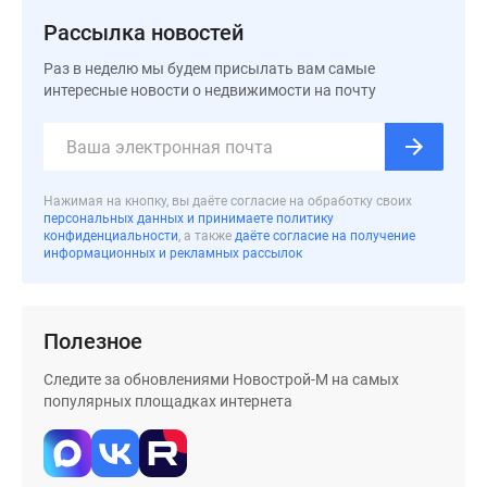
застройщиком
Рассылка новостей
Rutube
Поиск
Раз в неделю мы будем присылать вам самые
дома
интересные новости о недвижимости на почту
в
Москве
Программа
реновации
Нажимая на кнопку, вы даёте согласие на обработку своих
в
персональных данных и принимаете политику
конфиденциальности
, а также
даёте согласие на получение
Москве
информационных и рекламных рассылок
Новостройки
премиум-
класса
Полезное
Новостройки
бизнес-
Следите за обновлениями Новострой-М на самых
класса
популярных площадках интернета
Рассрочка
Траншевая
ипотека