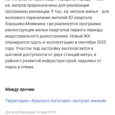
1-
кв. метров предназначены для реализации
комнатные
программы реновации, 9 тыс. кв. метров жилья - для
2-
волнового переселения жителей 82 квартала
комнатные
Хорошево-Мневники, где реализуется программа
3-
реконструкции жилых кварталов первого периода
комнатные
индустриального домостроения. Новый ЖК
Квартиры
планируется сдать в эксплуатацию в сентябре 2020
на
года. Участок под застройку располагается в
карте
шаговой доступности от двух станций метро, в
Ипотечный
районе с развитой инфраструктурой, недалеко от
калькулятор
парка и пляжа.
Семейная
ипотека
Военная
ипотека
Между прочим
Банки
и
Территорию «Красного богатыря» застроят жильем
программы
Медиа
Дата публикации 14 мая 2018