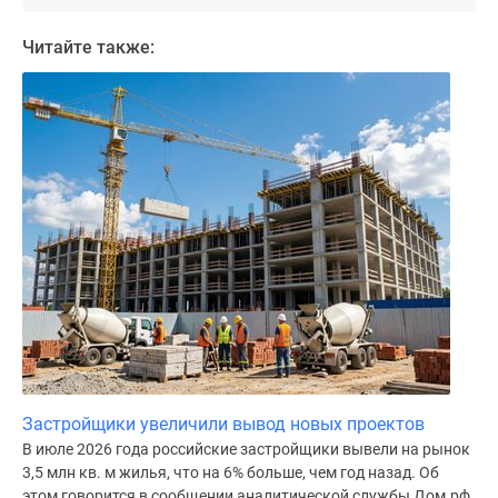
Дома
и
Читайте также:
коттеджи
Коттеджные
поселки
в
Новой
Москве
Готовые
коттеджные
поселки
Строящиеся
коттеджные
поселки
Коттеджные
поселки
Застройщики увеличили вывод новых проектов
в
В июле 2026 года российские застройщики вывели на рынок
лесу
3,5 млн кв. м жилья, что на 6% больше, чем год назад. Об
Коттеджные
этом говорится в сообщении аналитической службы Дом.рф.