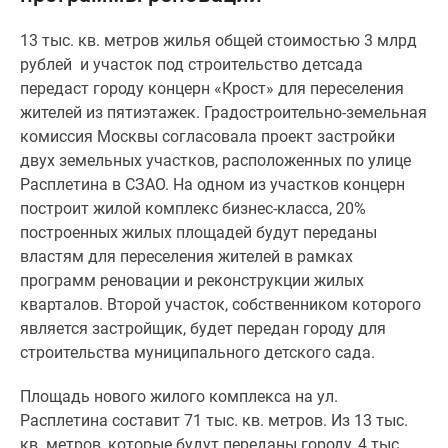
Специальные
13 тыс. кв. метров жилья общей стоимостью 3 млрд
предложения
рублей и участок под строительство детсада
Коммерческие
передаст городу концерн «Крост» для переселения
помещения
жителей из пятиэтажек. Градостроительно-земельная
Продавцы
комиссия Москвы согласовала проект застройки
и
двух земельных участков, расположенных по улице
застройщики
Расплетина в СЗАО. На одном из участков концерн
Панорамы
построит жилой комплекс бизнес-класса, 20%
новостроек
построенных жилых площадей будут переданы
Видеообзор
властям для переселения жителей в рамках
новостроек
программ реновации и реконструкции жилых
Экспертиза
кварталов. Второй участок, собственником которого
новостроек
является застройщик, будет передан городу для
Экология
строительства муниципального детского сада.
Москвы
и
Площадь нового жилого комплекса на ул.
Подмосковья
Расплетина составит 71 тыс. кв. метров. Из 13 тыс.
Студии
кв. метров, которые будут переданы городу, 4 тыс.