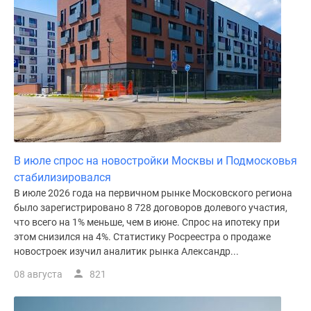
поселки
у
водоема
Коттеджные
поселки
в
ипотеку
Бизнес-
центры
В июле спрос на новостройки Москвы и Подмосковья
Коттеджи
стабилизировался
Скидки
В июле 2026 года на первичном рынке Московского региона
и
было зарегистрировано 8 728 договоров долевого участия,
акции
что всего на 1% меньше, чем в июне. Спрос на ипотеку при
Макс
этом снизился на 4%. Статистику Росреестра о продаже
новостроек изучил аналитик рынка Александр...
08 августа
821