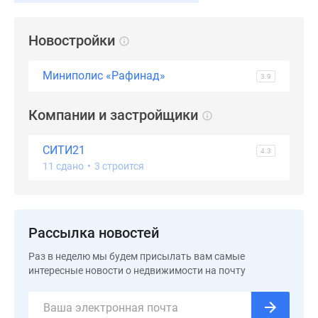
застройщиком
Rutube
Поиск
Новостройки
дома
в
Миниполис «Рафинад»
3.9
Москве
Программа
Компании и застройщики
реновации
в
СИТИ21
4.3
Москве
11 сдано
•
3 строится
Новостройки
премиум-
класса
Новостройки
Рассылка новостей
бизнес-
Раз в неделю мы будем присылать вам самые
класса
интересные новости о недвижимости на почту
Рассрочка
Траншевая
ипотека