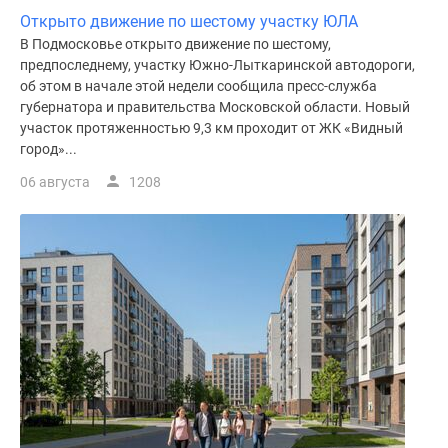
Открыто движение по шестому участку ЮЛА
поселки
В Подмосковье открыто движение по шестому,
у
предпоследнему, участку Южно-Лыткаринской автодороги,
водоема
об этом в начале этой недели сообщила пресс-служба
Коттеджные
губернатора и правительства Московской области. Новый
поселки
участок протяженностью 9,3 км проходит от ЖК «Видный
в
город»...
ипотеку
06 августа
1208
Бизнес-
центры
Коттеджи
Скидки
и
акции
Макс