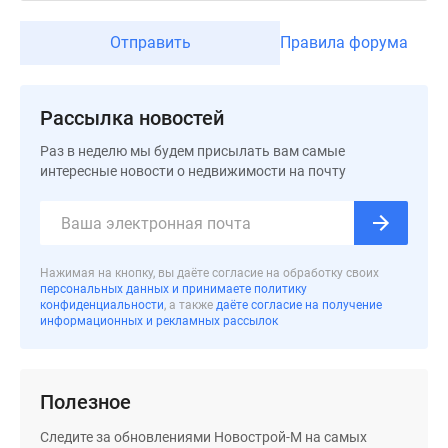
застройщиком
Rutube
Отправить
Правила форума
Поиск
дома
в
Рассылка новостей
Москве
Программа
Раз в неделю мы будем присылать вам самые
интересные новости о недвижимости на почту
реновации
в
Москве
Новостройки
премиум-
Нажимая на кнопку, вы даёте согласие на обработку своих
персональных данных и принимаете политику
класса
конфиденциальности
, а также
даёте согласие на получение
Новостройки
информационных и рекламных рассылок
бизнес-
класса
Рассрочка
Полезное
Траншевая
ипотека
Следите за обновлениями Новострой-М на самых