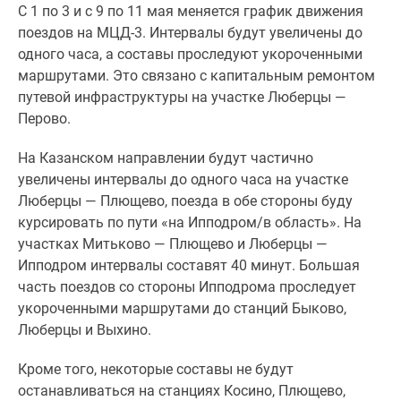
С 1 по 3 и с 9 по 11 мая меняется график движения
Специальные
поездов на МЦД-3. Интервалы будут увеличены до
предложения
одного часа, а составы проследуют укороченными
Коммерческие
маршрутами. Это связано с капитальным ремонтом
помещения
путевой инфраструктуры на участке Люберцы —
Продавцы
Перово.
и
застройщики
На Казанском направлении будут частично
Панорамы
увеличены интервалы до одного часа на участке
новостроек
Люберцы — Плющево, поезда в обе стороны буду
Видеообзор
курсировать по пути «на Ипподром/в область». На
новостроек
участках Митьково — Плющево и Люберцы —
Экспертиза
Ипподром интервалы составят 40 минут. Большая
новостроек
часть поездов со стороны Ипподрома проследует
Экология
укороченными маршрутами до станций Быково,
Москвы
Люберцы и Выхино.
и
Подмосковья
Кроме того, некоторые составы не будут
Студии
останавливаться на станциях Косино, Плющево,