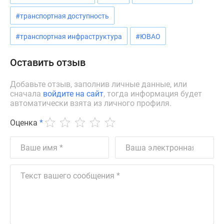
Дзен
#транспортная доступность
Машино-
места
#транспортная инфраструктура
#ЮВАО
Апартаменты
#траншевая
Оставить отзыв
ипотека
#рассрочка
Добавьте отзыв, заполнив личные данные, или
сначала
войдите на сайт
, тогда информация будет
ИТ-
автоматически взята из личного профиля.
ипотека
Квартиры
Оценка
*
со
скидками
до
41%
Видео
360°
новостроек
Субсидированная