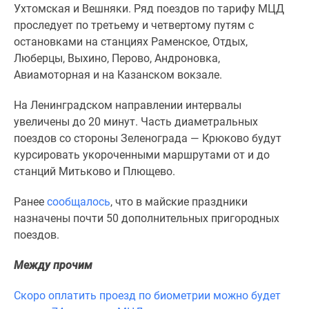
1-
Ухтомская и Вешняки. Ряд поездов по тарифу МЦД
комнатные
проследует по третьему и четвертому путям с
2-
остановками на станциях Раменское, Отдых,
комнатные
Люберцы, Выхино, Перово, Андроновка,
3-
Авиамоторная и на Казанском вокзале.
комнатные
Квартиры
На Ленинградском направлении интервалы
на
увеличены до 20 минут. Часть диаметральных
карте
поездов со стороны Зеленограда — Крюково будут
Ипотечный
курсировать укороченными маршрутами от и до
калькулятор
станций Митьково и Плющево.
Семейная
Ранее
сообщалось
, что в майские праздники
ипотека
назначены почти 50 дополнительных пригородных
Военная
поездов.
ипотека
Банки
Между прочим
и
программы
Скоро оплатить проезд по биометрии можно будет
Медиа