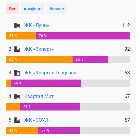
Все
комфорт
бизнес
1
ЖК «Лучи»
112
24 %
76 %
2
ЖК «Зиларт»
92
65 %
35 %
3
ЖК «Квартал Герцена»
68
94 %
4
Квартал Мит
67
81 %
5
ЖК «СОУЛ»
67
43 %
57 %