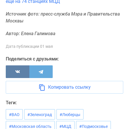
еще на 74 станциях МЦД
Новости
недвижимости
Источник фото: пресс-служба Мэра и Правительства
Мнение
Москвы
эксперта
Аналитика
Автор: Елена Галимова
рынка
Покупателю
Дата публикации 01 мая
Экспертиза
Поделиться с друзьями:
новостроек
Эксперты
и
авторы
О
Копировать ссылку
проекте
Контакты
Теги:
Реклама
на
#ВАО
#Зеленоград
#Люберцы
сайте
#Московская область
#МЦД
#Подмосковье
Vk