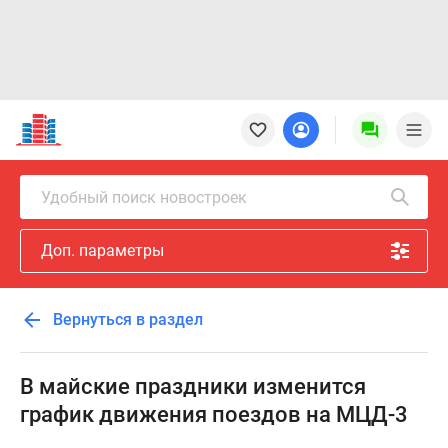
Новостройки
Квартиры
Ипотека
Новостройки
Удобный поиск новостроек
Москвы
Новостройки
Доп. параметры
Подмосковья
Новостройки
Новой
Вернуться в раздел
Москвы
Готовые
новостройки
В майские праздники изменится
Новостройки
график движения поездов на МЦД-3
на
карте