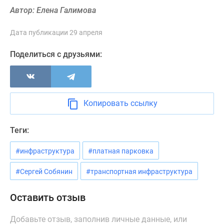
Новости
Автор: Елена Галимова
недвижимости
Мнение
Дата публикации 29 апреля
эксперта
Поделиться с друзьями:
Аналитика
рынка
Покупателю
Экспертиза
новостроек
Копировать ссылку
Эксперты
и
Теги:
авторы
О
#инфраструктура
#платная парковка
проекте
#Сергей Собянин
#транспортная инфраструктура
Контакты
Реклама
Оставить отзыв
на
сайте
Добавьте отзыв, заполнив личные данные, или
Vk