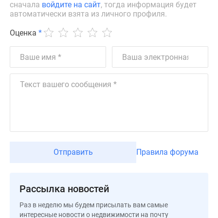
сначала
войдите на сайт
, тогда информация будет
Дзен
автоматически взята из личного профиля.
Машино-
Оценка
*
места
Апартаменты
#траншевая
ипотека
#рассрочка
ИТ-
ипотека
Квартиры
со
скидками
до
Отправить
Правила форума
41%
Видео
360°
Рассылка новостей
новостроек
Раз в неделю мы будем присылать вам самые
Субсидированная
интересные новости о недвижимости на почту