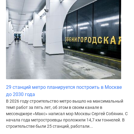
Дома
и
коттеджи
Коттеджные
поселки
в
Новой
Москве
Готовые
коттеджные
поселки
Строящиеся
29 станций метро планируется построить в Москве
коттеджные
до 2030 года
поселки
В 2026 году строительство метро вышло на максимальный
Коттеджные
темп работ за пять лет, об этом в своем канале в
поселки
мессенджере «Макс» написал мэр Москвы Сергей Собянин. С
в
начала года метростроевцы проложили 14,7 км тоннелей. В
лесу
строительстве были 25 станций, работали...
Коттеджные