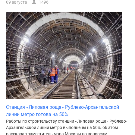
09 августа
1496
поселки
у
водоема
Коттеджные
поселки
в
ипотеку
Бизнес-
центры
Коттеджи
Скидки
и
акции
Макс
Станция «Липовая роща» Рублево-Архангельской
линии метро готова на 50%
Работы по строительству станции «Липовая роща» Рублево-
Архангельской линии метро выполнены на 50%, об этом
рассказал заместитель мэра Москвы по вопросам