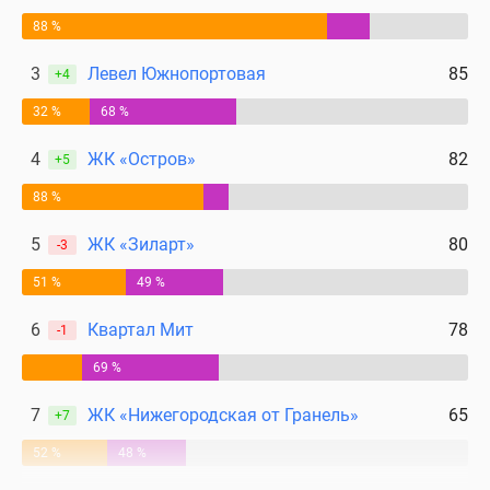
88 %
3
Левел Южнопортовая
85
+4
32 %
68 %
4
ЖК «Остров»
82
+5
88 %
5
ЖК «Зиларт»
80
-3
51 %
49 %
6
Квартал Мит
78
-1
69 %
7
ЖК «Нижегородская от Гранель»
65
+7
52 %
48 %