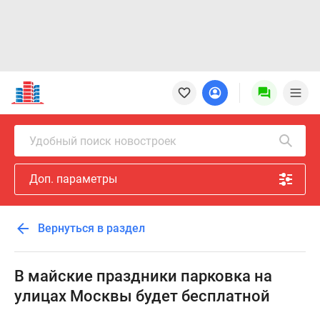
Новостройки
Квартиры
Ипотека
Новостройки
Удобный поиск новостроек
Москвы
Новостройки
Доп. параметры
Подмосковья
Новостройки
Новой
Вернуться в раздел
Москвы
Готовые
новостройки
В майские праздники парковка на
Новостройки
улицах Москвы будет бесплатной
на
карте