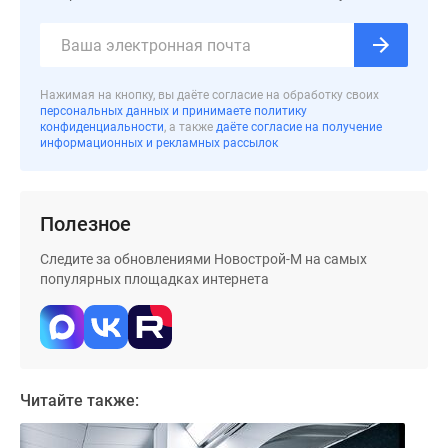
застройщиком
Rutube
Поиск
дома
Нажимая на кнопку, вы даёте согласие на обработку своих
в
персональных данных и принимаете политику
Москве
конфиденциальности
, а также
даёте согласие на получение
информационных и рекламных рассылок
Программа
реновации
в
Полезное
Москве
Новостройки
Следите за обновлениями Новострой-М на самых
премиум-
популярных площадках интернета
класса
Новостройки
бизнес-
класса
Рассрочка
Читайте также:
Траншевая
ипотека