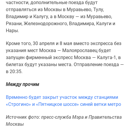
1-
частности, дополнительные поезда будут
комнатные
отправляться из Москвы в Муравьево, Тулу,
2-
Владимир и Калугу, а в Москву — из Муравьево,
комнатные
Рязани, Железнодорожного, Владимира, Калуги и
3-
Нары.
комнатные
Кроме того, 30 апреля и 8 мая вместо экспресса без
Квартиры
указания мест Москва — Малоярославец будет
на
запущен фирменный экспресс Москва — Калуга-1, в
карте
билетах будут указаны места. Отправление поезда —
Ипотечный
в 20:35.
калькулятор
Семейная
Между прочим
ипотека
Военная
Временно будет закрыт участок между станциями
ипотека
«Строгино» и «Пятницкое шоссе» синей ветки метро
Банки
и
Источник фото: пресс-служба Мэра и Правительства
программы
Москвы
Медиа