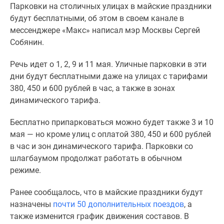
Парковки на столичных улицах в майские праздники
Специальные
будут бесплатными, об этом в своем канале в
предложения
мессенджере «Макс» написал мэр Москвы Сергей
Коммерческие
Собянин.
помещения
Продавцы
Речь идет о 1, 2, 9 и 11 мая. Уличные парковки в эти
и
дни будут бесплатными даже на улицах с тарифами
застройщики
380, 450 и 600 рублей в час, а также в зонах
Панорамы
динамического тарифа.
новостроек
Видеообзор
Бесплатно припарковаться можно будет также 3 и 10
новостроек
мая — но кроме улиц с оплатой 380, 450 и 600 рублей
Экспертиза
в час и зон динамического тарифа. Парковки со
новостроек
шлагбаумом продолжат работать в обычном
Экология
режиме.
Москвы
и
Ранее сообщалось, что в майские праздники будут
Подмосковья
назначены
почти 50 дополнительных поездов
, а
Студии
также изменится график движения составов. В