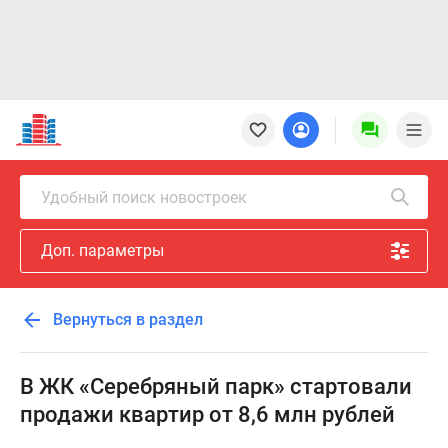
Новостройки
Квартиры
Ипотека
Новостройки
Удобный поиск новостроек
Москвы
Новостройки
Доп. параметры
Подмосковья
Новостройки
Новой
Вернуться в раздел
Москвы
Готовые
новостройки
В ЖК «Серебряный парк» стартовали
Новостройки
продажи квартир от 8,6 млн рублей
на
карте