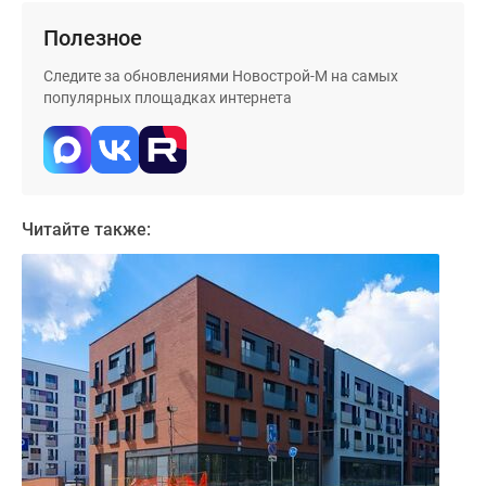
Дома
Полезное
и
коттеджи
Следите за обновлениями Новострой-М на самых
Коттеджные
популярных площадках интернета
поселки
в
Новой
Москве
Готовые
Читайте также:
коттеджные
поселки
Строящиеся
коттеджные
поселки
Коттеджные
поселки
в
лесу
Коттеджные