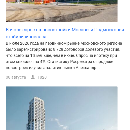
поселки
у
водоема
Коттеджные
В июле спрос на новостройки Москвы и Подмосковья
поселки
стабилизировался
в
В июле 2026 года на первичном рынке Московского региона
ипотеку
было зарегистрировано 8 728 договоров долевого участия,
Бизнес-
что всего на 1% меньше, чем в июне. Спрос на ипотеку при
этом снизился на 4%. Статистику Росреестра о продаже
центры
новостроек изучил аналитик рынка Александр...
Коттеджи
Скидки
08 августа
1820
и
акции
Макс