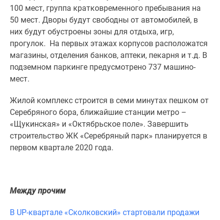
1-
100 мест, группа кратковременного пребывания на
комнатные
50 мест. Дворы будут свободны от автомобилей, в
2-
них будут обустроены зоны для отдыха, игр,
комнатные
прогулок. На первых этажах корпусов расположатся
3-
магазины, отделения банков, аптеки, пекарня и т.д. В
комнатные
подземном паркинге предусмотрено 737 машино-
Квартиры
мест.
на
карте
Жилой комплекс строится в семи минутах пешком от
Ипотечный
Серебряного бора, ближайшие станции метро –
калькулятор
«Щукинская» и «Октябрьское поле». Завершить
Семейная
строительство ЖК «Серебряный парк» планируется в
ипотека
первом квартале 2020 года.
Военная
ипотека
Банки
Между прочим
и
программы
В UP-квартале «Сколковский» стартовали продажи
Медиа