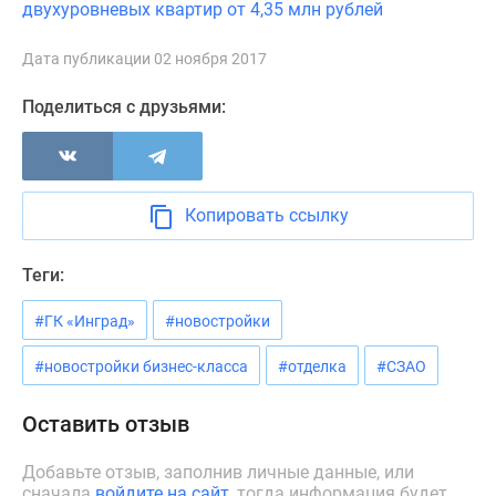
двухуровневых квартир от 4,35 млн рублей
Новости
недвижимости
Дата публикации 02 ноября 2017
Мнение
эксперта
Поделиться с друзьями:
Аналитика
рынка
Покупателю
Экспертиза
Копировать ссылку
новостроек
Эксперты
Теги:
и
авторы
#ГК «Инград»
#новостройки
О
проекте
#новостройки бизнес-класса
#отделка
#СЗАО
Контакты
Реклама
Оставить отзыв
на
сайте
Добавьте отзыв, заполнив личные данные, или
сначала
войдите на сайт
, тогда информация будет
Vk