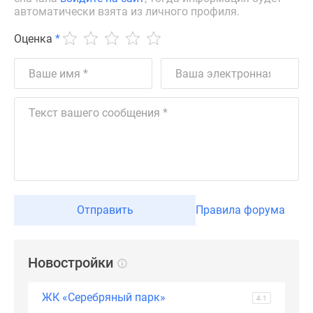
автоматически взята из личного профиля.
Дзен
Машино-
Оценка
*
места
Апартаменты
#траншевая
ипотека
#рассрочка
ИТ-
ипотека
Квартиры
со
скидками
Отправить
Правила форума
до
41%
Видео
Новостройки
360°
новостроек
ЖК «Серебряный парк»
4.1
Субсидированная