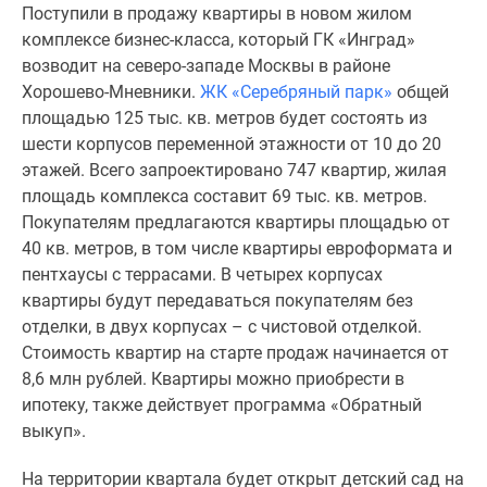
Поступили в продажу квартиры в новом жилом
Специальные
комплексе бизнес-класса, который ГК «Инград»
предложения
возводит на северо-западе Москвы в районе
Коммерческие
Хорошево-Мневники.
ЖК «Серебряный парк»
общей
помещения
площадью 125 тыс. кв. метров будет состоять из
Продавцы
шести корпусов переменной этажности от 10 до 20
и
этажей. Всего запроектировано 747 квартир, жилая
застройщики
площадь комплекса составит 69 тыс. кв. метров.
Панорамы
Покупателям предлагаются квартиры площадью от
новостроек
40 кв. метров, в том числе квартиры евроформата и
Видеообзор
пентхаусы с террасами. В четырех корпусах
новостроек
квартиры будут передаваться покупателям без
Экспертиза
отделки, в двух корпусах – с чистовой отделкой.
новостроек
Стоимость квартир на старте продаж начинается от
Экология
8,6 млн рублей. Квартиры можно приобрести в
Москвы
ипотеку, также действует программа «Обратный
и
выкуп».
Подмосковья
Студии
На территории квартала будет открыт детский сад на