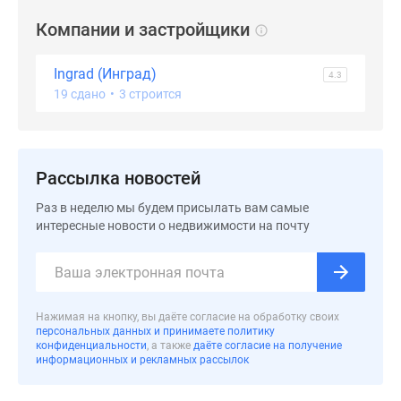
застройщиком
Rutube
Компании и застройщики
Поиск
дома
Ingrad (Инград)
4.3
в
19 сдано
•
3 строится
Москве
Программа
реновации
Рассылка новостей
в
Москве
Раз в неделю мы будем присылать вам самые
Новостройки
интересные новости о недвижимости на почту
премиум-
класса
Новостройки
бизнес-
Нажимая на кнопку, вы даёте согласие на обработку своих
класса
персональных данных и принимаете политику
конфиденциальности
, а также
даёте согласие на получение
Рассрочка
информационных и рекламных рассылок
Траншевая
ипотека