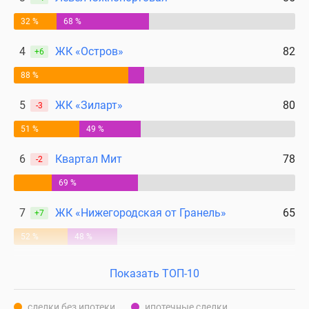
32 %
68 %
4
ЖК «Остров»
82
+6
88 %
5
ЖК «Зиларт»
80
-3
51 %
49 %
6
Квартал Мит
78
-2
69 %
7
ЖК «Нижегородская от Гранель»
65
+7
52 %
48 %
Показать ТОП-10
сделки без ипотеки
ипотечные сделки