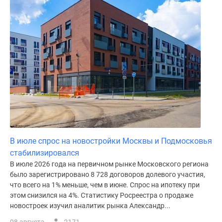
поселки
у
водоема
Коттеджные
поселки
в
ипотеку
Бизнес-
центры
Коттеджи
Скидки
В июле спрос на новостройки Москвы и Подмосковья
и
стабилизировался
акции
В июле 2026 года на первичном рынке Московского региона
Макс
было зарегистрировано 8 728 договоров долевого участия,
что всего на 1% меньше, чем в июне. Спрос на ипотеку при
этом снизился на 4%. Статистику Росреестра о продаже
новостроек изучил аналитик рынка Александр...