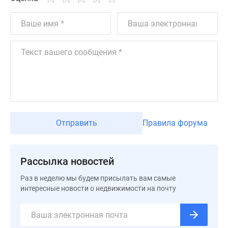
Дзен
Машино-
места
Апартаменты
#траншевая
ипотека
#рассрочка
ИТ-
ипотека
Квартиры
Отправить
Правила форума
со
скидками
до
Рассылка новостей
41%
Раз в неделю мы будем присылать вам самые
Видео
интересные новости о недвижимости на почту
360°
новостроек
Субсидированная