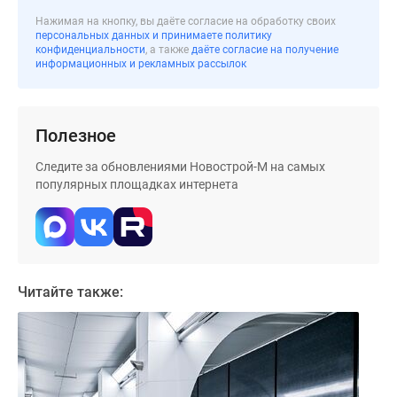
застройщиком
Нажимая на кнопку, вы даёте согласие на обработку своих
Rutube
персональных данных и принимаете политику
Поиск
конфиденциальности
, а также
даёте согласие на получение
информационных и рекламных рассылок
дома
в
Москве
Программа
Полезное
реновации
Следите за обновлениями Новострой-М на самых
в
популярных площадках интернета
Москве
Новостройки
премиум-
класса
Новостройки
Читайте также:
бизнес-
класса
Рассрочка
Траншевая
ипотека