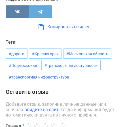
Новости
недвижимости
Мнение
эксперта
Копировать ссылку
Аналитика
рынка
Теги:
Покупателю
Экспертиза
#дороги
#Красногорск
#Московская область
новостроек
Эксперты
#Подмосковье
#транспортная доступность
и
#транспортная инфраструктура
авторы
О
Оставить отзыв
проекте
Контакты
Добавьте отзыв, заполнив личные данные, или
Реклама
сначала
войдите на сайт
, тогда информация будет
на
автоматически взята из личного профиля.
сайте
Оценка
*
Vk