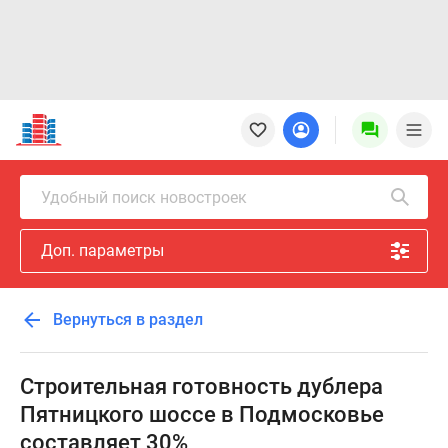
Новостройки
Квартиры
Ипотека
Новостройки
Удобный поиск новостроек
Москвы
Новостройки
Доп. параметры
Подмосковья
Новостройки
Новой
Вернуться в раздел
Москвы
Готовые
новостройки
Строительная готовность дублера
Новостройки
Пятницкого шоссе в Подмосковье
на
составляет 30%
карте