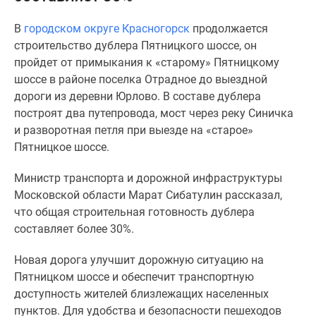
Специальные
В
городском округе Красногорск
продолжается
предложения
строительство дублера Пятницкого шоссе, он
Коммерческие
пройдет от примыкания к «старому» Пятницкому
помещения
шоссе в районе поселка Отрадное до выездной
Продавцы
дороги из деревни Юрлово. В составе дублера
и
построят два путепровода, мост через реку Синичка
застройщики
и разворотная петля при выезде на «старое»
Панорамы
Пятницкое шоссе.
новостроек
Видеообзор
Министр транспорта и дорожной инфраструктуры
новостроек
Московской области Марат Сибатулин рассказал,
Экспертиза
что общая строительная готовность дублера
новостроек
составляет более 30%.
Экология
Москвы
Новая дорога улучшит дорожную ситуацию на
и
Пятницком шоссе и обеспечит транспортную
Подмосковья
доступность жителей близлежащих населенных
Студии
пунктов. Для удобства и безопасности пешеходов