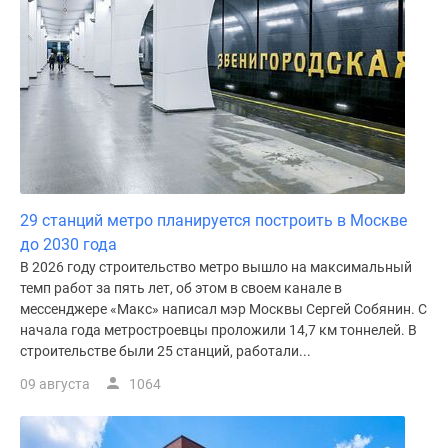
Дома
и
коттеджи
Коттеджные
поселки
в
Новой
Москве
Готовые
29 станций метро планируется построить в Москве
коттеджные
до 2030 года
поселки
В 2026 году строительство метро вышло на максимальный
Строящиеся
темп работ за пять лет, об этом в своем канале в
коттеджные
мессенджере «Макс» написал мэр Москвы Сергей Собянин. С
поселки
начала года метростроевцы проложили 14,7 км тоннелей. В
Коттеджные
строительстве были 25 станций, работали...
поселки
09 августа
1064
в
лесу
Коттеджные