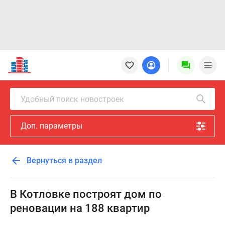
Новостройки
Квартиры
Ипотека
Новостройки
Удобный поиск новостроек
Москвы
Новостройки
Доп. параметры
Подмосковья
Новостройки
Новой
Вернуться в раздел
Москвы
Готовые
новостройки
В Котловке построят дом по
Новостройки
реновации на 188 квартир
на
карте