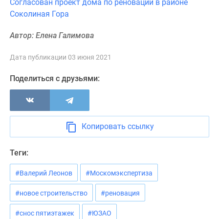
Согласован проект дома по реновации в районе
Новости
Соколиная Гора
недвижимости
Мнение
Автор: Елена Галимова
эксперта
Аналитика
Дата публикации 03 июня 2021
рынка
Покупателю
Поделиться с друзьями:
Экспертиза
новостроек
Эксперты
и
Копировать ссылку
авторы
О
Теги:
проекте
Контакты
#Валерий Леонов
#Москомэкспертиза
Реклама
#новое строительство
#реновация
на
сайте
#снос пятиэтажек
#ЮЗАО
Vk