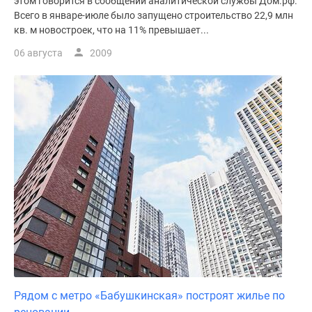
этом говорится в сообщении аналитической службы Дом.рф.
поселки
Всего в январе-июле было запущено строительство 22,9 млн
кв. м новостроек, что на 11% превышает...
у
водоема
06 августа
2009
Коттеджные
поселки
в
ипотеку
Бизнес-
центры
Коттеджи
Скидки
и
акции
Макс
Рядом с метро «Бабушкинская» построят жилье по