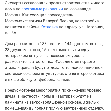
Эксперты согласовали проект строительства жилого
Специальные
дома по
программе реновации
на юго-западе
предложения
Москвы. Как сообщил председатель
Коммерческие
Москомэкспертизы Валерий Леонов, новостройка
помещения
появится в районе
Котловка
по адресу: ул. Нагорная,
Продавцы
вл. 5А.
и
застройщики
Дом рассчитан на 188 квартир: 144 однокомнатные,
Панорамы
28 двухкомнатных, 15 трехкомнатных и одну
новостроек
четырехкомнатную. На подземном уровне
Видеообзор
разместится автостоянка. Фасады стен первого
новостроек
этажа и цоколя будут отделаны теплоизоляционной
Экспертиза
системой со слоем штукатурки, стены второго этажа
новостроек
и выше облицуют фибропанелями.
Экология
Москвы
Предусмотрены мероприятия по снижению уровню
и
шума: в частности, полы в квартирах будут из
Подмосковья
ламината на звукоизоляционной основе. В жилых
Студии
помещениях выполнят полную внутреннюю отделку.