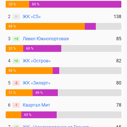
20 %
80 %
2
ЖК «С5»
138
Н
88 %
3
Левел Южнопортовая
85
+4
32 %
68 %
4
ЖК «Остров»
82
+6
88 %
5
ЖК «Зиларт»
80
-3
51 %
49 %
6
Квартал Мит
78
-1
69 %