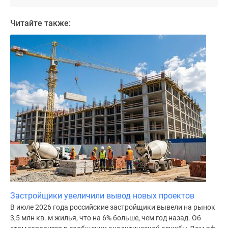
Дома
и
Читайте также:
коттеджи
Коттеджные
поселки
в
Новой
Москве
Готовые
коттеджные
поселки
Строящиеся
коттеджные
поселки
Коттеджные
поселки
Застройщики увеличили вывод новых проектов
в
В июле 2026 года российские застройщики вывели на рынок
лесу
3,5 млн кв. м жилья, что на 6% больше, чем год назад. Об
Коттеджные