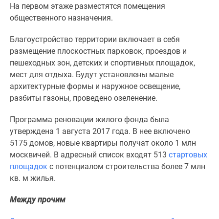
1-
На первом этаже разместятся помещения
комнатные
общественного назначения.
2-
комнатные
Благоустройство территории включает в себя
3-
размещение плоскостных парковок, проездов и
комнатные
пешеходных зон, детских и спортивных площадок,
Квартиры
мест для отдыха. Будут установлены малые
на
архитектурные формы и наружное освещение,
карте
разбиты газоны, проведено озеленение.
Ипотечный
Программа реновации жилого фонда была
калькулятор
утверждена 1 августа 2017 года. В нее включено
Семейная
5175 домов, новые квартиры получат около 1 млн
ипотека
москвичей. В адресный список входят 513
стартовых
Военная
площадок
с потенциалом строительства более 7 млн
ипотека
кв. м жилья.
Банки
и
Между прочим
программы
Медиа