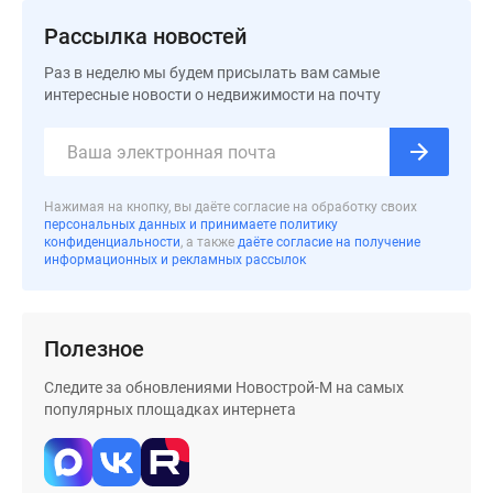
застройщиком
Rutube
Рассылка новостей
Поиск
Раз в неделю мы будем присылать вам самые
дома
интересные новости о недвижимости на почту
в
Москве
Программа
реновации
Нажимая на кнопку, вы даёте согласие на обработку своих
в
персональных данных и принимаете политику
Москве
конфиденциальности
, а также
даёте согласие на получение
информационных и рекламных рассылок
Новостройки
премиум-
класса
Полезное
Новостройки
бизнес-
Следите за обновлениями Новострой-М на самых
класса
популярных площадках интернета
Рассрочка
Траншевая
ипотека