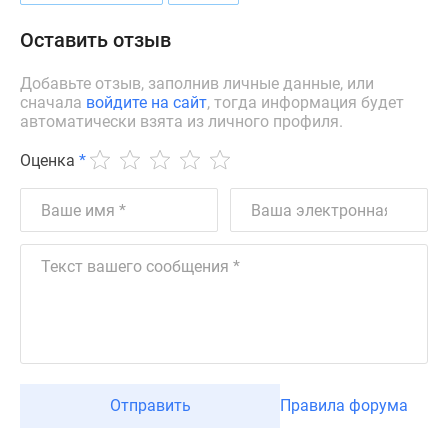
Дзен
Оставить отзыв
Машино-
места
Добавьте отзыв, заполнив личные данные, или
Апартаменты
сначала
войдите на сайт
, тогда информация будет
#траншевая
автоматически взята из личного профиля.
ипотека
Оценка
*
#рассрочка
ИТ-
ипотека
Квартиры
со
скидками
до
41%
Видео
360°
Отправить
Правила форума
новостроек
Субсидированная