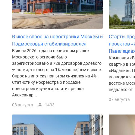
до
41%
Видео
360°
новостроек
Субсидированная
В июле спрос на новостройки Москвы и
Старты про
застройщиком
Подмосковья стабилизировался
проектов «
Rutube
В июле 2026 года на первичном рынке
Павелецкая
Поиск
Московского региона было
Компания «Б
дома
зарегистрировано 8 728 договоров долевого
квартир в 15
в
участия, что всего на 1% меньше, чем в июне.
«Издание». П
Москве
Спрос на ипотеку при этом снизился на 4%.
возводится 
Программа
Статистику Росреестра о продаже
востоке Мос
реновации
новостроек изучил аналитик рынка
в
недалеко от 
Александр...
Москве
07 августа
Новостройки
08 августа
1433
премиум-
класса
Новостройки
бизнес-
класса