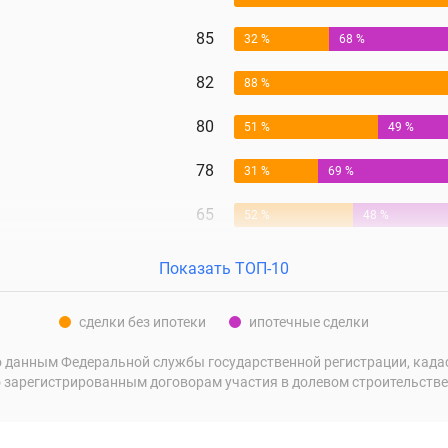
85
32 %
68 %
82
88 %
80
51 %
49 %
78
31 %
69 %
65
52 %
48 %
Показать ТОП-10
сделки без ипотеки
ипотечные сделки
 данным Федеральной службы государственной регистрации, кадаст
 зарегистрированным договорам участия в долевом строительстве