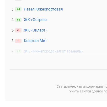
3
Левел Южнопортовая
+4
4
ЖК «Остров»
+6
5
ЖК «Зиларт»
-3
6
Квартал Мит
-1
7
ЖК «Нижегородская от Гранель»
+7
Статистическая информация по
Учитываются сделки по