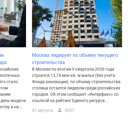
ли
Москва лидирует по объему текущего
ода
строительства
оссийские
В Москве по итогам II квартала 2026 года
 ипотечных
строится 13,74 млн кв. м жилья (без учета
это стало
Фонда реновации), по объему строительства
этом
столица остается лидером среди российских
пании
городов. Об этом сообщает «Интерфакс» со
й день выдача
ссылкой на рейтинг Единого ресурса...
тву и на...
01 августа
3557