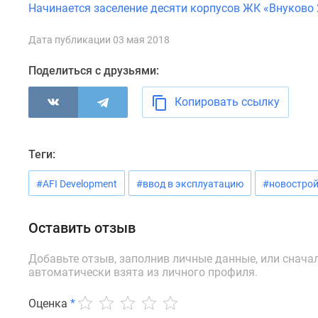
Начинается заселение десяти корпусов ЖК «Внуково
комнатные
Квартиры
на
Дата публикации 03 мая 2018
карте
Ипотечный
Поделиться с друзьями:
калькулятор
Семейная
Копировать ссылку
ипотека
Военная
ипотека
Банки
Теги:
и
программы
#AFI Development
#ввод в эксплуатацию
#новостро
Медиа
Новости
недвижимости
Оставить отзыв
Мнение
эксперта
Добавьте отзыв, заполнив личные данные, или снача
Аналитика
автоматически взята из личного профиля.
рынка
Покупателю
Оценка
*
Экспертиза