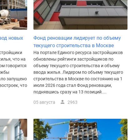
вод новых
Фонд реновации лидирует по объему
текущего строительства в Москве
астройщики
На портале Единого ресурса застройщиков
илья, что на
обновлены рейтинги застройщиков по
том говорится
объему текущего строительства и объему
ужбы
ввода жилья. Лидером по объему текущего
ыло запущено
строительства в Москве по состоянию на 1
востроек, что
июля 2026 года стал Фонд реновации,
поднявшись сразу на 13 позиций....
05 августа
2963