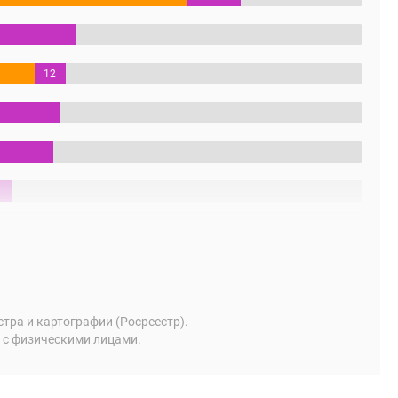
12
%
ра и картографии (Росреестр).
 с физическими лицами.