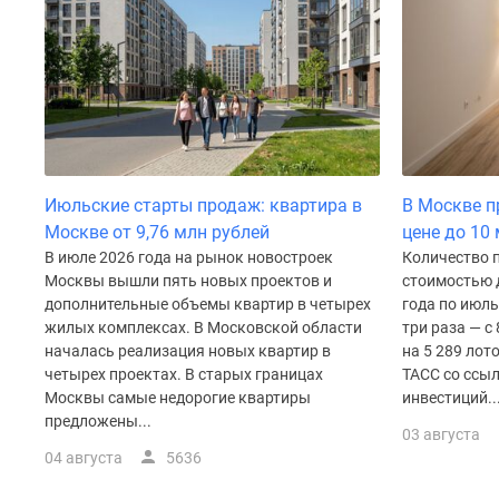
Рассрочка
Траншевая
ипотека
Дома
и
коттеджи
Коттеджные
поселки
в
Июльские старты продаж: квартира в
В Москве пр
Новой
Москве от 9,76 млн рублей
цене до 10
Москве
Готовые
В июле 2026 года на рынок новостроек
Количество 
коттеджные
Москвы вышли пять новых проектов и
стоимостью д
поселки
дополнительные объемы квартир в четырех
года по июль
Строящиеся
жилых комплексах. В Московской области
три раза — с 
коттеджные
началась реализация новых квартир в
на 5 289 лот
поселки
четырех проектах. В старых границах
ТАСС со ссы
Коттеджные
Москвы самые недорогие квартиры
инвестиций..
поселки
предложены...
в
03 августа
лесу
04 августа
5636
Коттеджные