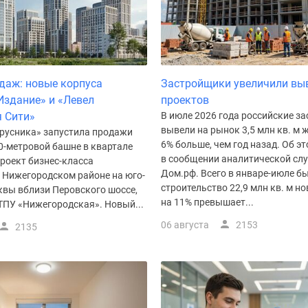
даж: новые корпуса
Застройщики увеличили вы
Издание» и «Левел
проектов
 Сити»
В июле 2026 года российские з
вывели на рынок 3,5 млн кв. м ж
русника» запустила продажи
6% больше, чем год назад. Об э
0-метровой башне в квартале
в сообщении аналитической сл
роект бизнес-класса
Дом.рф. Всего в январе-июле б
в Нижегородском районе на юго-
строительство 22,9 млн кв. м но
квы вблизи Перовского шоссе,
на 11% превышает...
ТПУ «Нижегородская». Новый...
06 августа
2153
2135