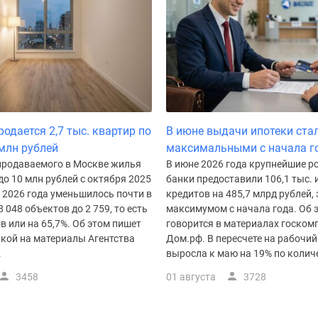
одается 2,7 тыс. квартир по
В июне выдачи ипотеки ста
 млн рублей
максимальными с начала г
продаваемого в Москве жилья
В июне 2026 года крупнейшие р
о 10 млн рублей с октября 2025
банки предоставили 106,1 тыс.
 2026 года уменьшилось почти в
кредитов на 485,7 млрд рублей, 
8 048 объектов до 2 759, то есть
максимумом с начала года. Об 
ов или на 65,7%. Об этом пишет
говорится в материалах госком
лкой на материалы Агентства
Дом.рф. В пересчете на рабочи
.
выросла к маю на 19% по количес
3458
01 августа
3728