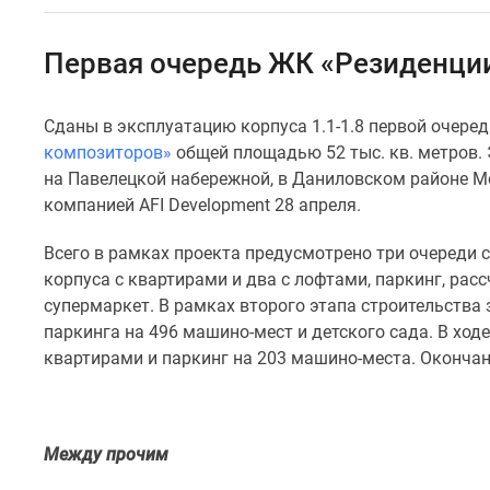
Специальные
предложения
Коммерческие
Первая очередь ЖК «Резиденции
помещения
Продавцы
и
Сданы в эксплуатацию корпуса 1.1-1.8 первой очере
застройщики
композиторов»
общей площадью 52 тыс. кв. метров. 
Панорамы
новостроек
на Павелецкой набережной, в Даниловском районе М
Видеообзор
компанией AFI Development 28 апреля.
новостроек
Экспертиза
Всего в рамках проекта предусмотрено три очереди 
новостроек
корпуса с квартирами и два с лофтами, паркинг, рас
Экология
супермаркет. В рамках второго этапа строительства
Москвы
и
паркинга на 496 машино-мест и детского сада. В ход
Подмосковья
квартирами и паркинг на 203 машино-места. Окончан
Студии
1-
комнатные
2-
Между прочим
комнатные
3-