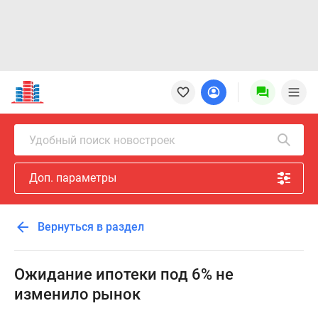
Новостройки
Квартиры
Ипотека
Новостройки
Удобный поиск новостроек
Москвы
Новостройки
Доп. параметры
Подмосковья
Новостройки
Новой
Вернуться в раздел
Москвы
Готовые
новостройки
Ожидание ипотеки под 6% не
Новостройки
изменило рынок
на
карте