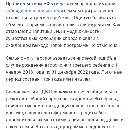
Правительством РФ утверждены правила выдачи
Специальные
субсидированной ипотеки
семьям при рождении
предложения
второго или третьего ребенка. Один из банков уже
Коммерческие
объявил о приеме заявок на льготные кредиты. Как
помещения
отмечают аналитики «НДВ-Недвижимость»,
Продавцы
существенных колебаний спроса в связи с
и
ожиданием выхода новой программы не отмечено,
застройщики
Панорамы
Семьи смогут воспользоваться ипотекой под 6% в
новостроек
случае рождения второго или третьего ребенка с 1
Видеообзор
января 2018 года по 31 декабря 2022 года. Льготный
новостроек
период составит три года или пять лет.
Экспертиза
новостроек
Специалисты «НДВ-Недвижимость» сообщили, что
Экология
резких колебаний спроса не ожидается. Во-первых,
Москвы
сейчас отмечается тенденция к снижению ставок по
и
ипотеке, покупатели оформляют кредиты без
Подмосковья
дополнительных мер стимуляции рынка и поддержки
Студии
покупателей. Во-вторых, программа предполагает