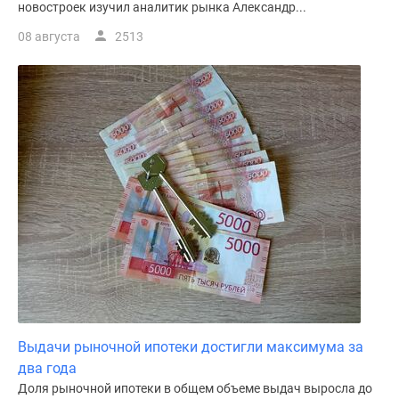
новостроек изучил аналитик рынка Александр...
поселки
08 августа
2513
у
водоема
Коттеджные
поселки
в
ипотеку
Бизнес-
центры
Коттеджи
Скидки
и
акции
Макс
Выдачи рыночной ипотеки достигли максимума за
два года
Доля рыночной ипотеки в общем объеме выдач выросла до