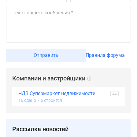
Дзен
Машино-
места
Апартаменты
#траншевая
ипотека
#рассрочка
Отправить
Правила форума
ИТ-
ипотека
Квартиры
Компании и застройщики
со
скидками
НДВ Супермаркет недвижимости
4.2
до
16 сдано
•
6 строится
41%
Видео
360°
новостроек
Рассылка новостей
Субсидированная