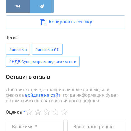
Новости
недвижимости
Мнение
Копировать ссылку
эксперта
Аналитика
Теги:
рынка
Покупателю
#ипотека
#ипотека 6%
Экспертиза
новостроек
#НДВ Супермаркет недвижимости
Эксперты
и
Оставить отзыв
авторы
О
Добавьте отзыв, заполнив личные данные, или
сначала
войдите на сайт
, тогда информация будет
проекте
автоматически взята из личного профиля.
Контакты
Реклама
Оценка
*
на
сайте
Vk