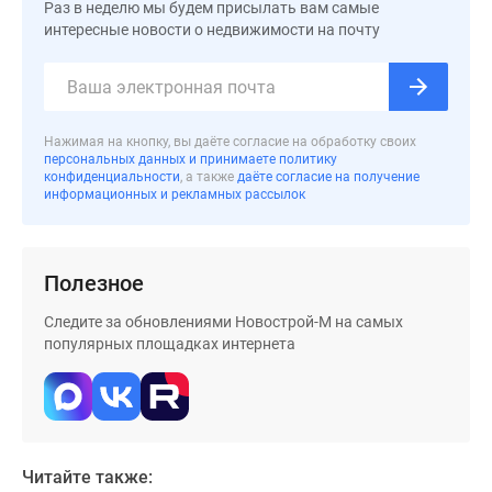
застройщиком
Раз в неделю мы будем присылать вам самые
интересные новости о недвижимости на почту
Rutube
Поиск
дома
в
Москве
Нажимая на кнопку, вы даёте согласие на обработку своих
персональных данных и принимаете политику
Программа
конфиденциальности
, а также
даёте согласие на получение
реновации
информационных и рекламных рассылок
в
Москве
Новостройки
Полезное
премиум-
класса
Следите за обновлениями Новострой-М на самых
популярных площадках интернета
Новостройки
бизнес-
класса
Рассрочка
Траншевая
Читайте также:
ипотека