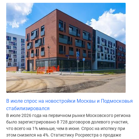
Дома
и
коттеджи
Коттеджные
поселки
в
Новой
Москве
Готовые
коттеджные
поселки
Строящиеся
коттеджные
В июле спрос на новостройки Москвы и Подмосковья
поселки
стабилизировался
Коттеджные
В июле 2026 года на первичном рынке Московского региона
поселки
было зарегистрировано 8 728 договоров долевого участия,
в
что всего на 1% меньше, чем в июне. Спрос на ипотеку при
лесу
этом снизился на 4%. Статистику Росреестра о продаже
Коттеджные