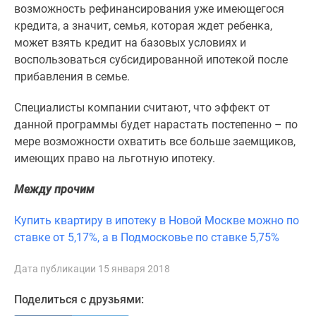
1-
возможность рефинансирования уже имеющегося
комнатные
кредита, а значит, семья, которая ждет ребенка,
2-
может взять кредит на базовых условиях и
комнатные
воспользоваться субсидированной ипотекой после
3-
прибавления в семье.
комнатные
Квартиры
Специалисты компании считают, что эффект от
на
данной программы будет нарастать постепенно – по
карте
мере возможности охватить все больше заемщиков,
Ипотечный
имеющих право на льготную ипотеку.
калькулятор
Между прочим
Семейная
ипотека
Купить квартиру в ипотеку в Новой Москве можно по
Военная
ставке от 5,17%, а в Подмосковье по ставке 5,75%
ипотека
Банки
Дата публикации 15 января 2018
и
программы
Поделиться с друзьями:
Медиа