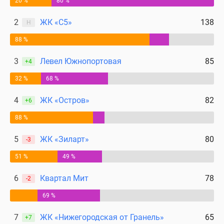
20 %
80 %
2
ЖК «С5»
138
Н
88 %
3
Левел Южнопортовая
85
+4
32 %
68 %
4
ЖК «Остров»
82
+6
88 %
5
ЖК «Зиларт»
80
-3
51 %
49 %
6
Квартал Мит
78
-2
69 %
7
ЖК «Нижегородская от Гранель»
65
+7