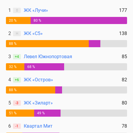
1
ЖК «Лучи»
177
0
20 %
80 %
2
ЖК «С5»
138
Н
88 %
3
Левел Южнопортовая
85
+4
32 %
68 %
4
ЖК «Остров»
82
+6
88 %
5
ЖК «Зиларт»
80
-3
51 %
49 %
6
Квартал Мит
78
-1