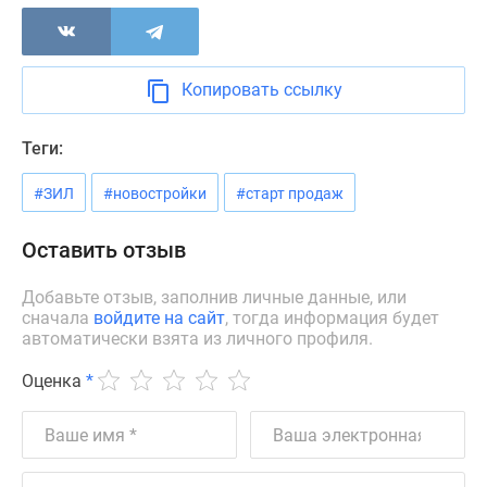
Новости
недвижимости
Мнение
Копировать ссылку
эксперта
Аналитика
рынка
Теги:
Покупателю
#ЗИЛ
#новостройки
#старт продаж
Экспертиза
новостроек
Оставить отзыв
Эксперты
и
Добавьте отзыв, заполнив личные данные, или
авторы
сначала
войдите на сайт
, тогда информация будет
О
автоматически взята из личного профиля.
проекте
Контакты
Оценка
*
Реклама
на
сайте
Vk