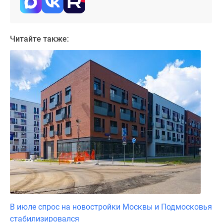
Дома
и
коттеджи
Читайте также:
Коттеджные
поселки
в
Новой
Москве
Готовые
коттеджные
поселки
Строящиеся
коттеджные
поселки
Коттеджные
поселки
в
В июле спрос на новостройки Москвы и Подмосковья
лесу
стабилизировался
Коттеджные