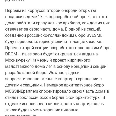
Специальные
Первым из корпусов второй очереди открыты
предложения
продажи в доме 17. Над разработкой проекта этого
Коммерческие
дома работали сразу четыре архбюро, каждое из них
помещения
отвечает за свою часть дома. В одной из секций,
Продавцы
созданной российско-голландским бюро SVESMI,
и
будут эркеры, которые увеличат площадь жилья.
застройщики
Проект второй секции разработан голландским бюро
Панорамы
DROM – из ее окон будут открываться виды на
новостроек
Москву-реку. Камерный проект кирпичного
Видеообзор
малоэтажного дома лег в основу концепции секции,
новостроек
разработанной бюро Wowhaus, здесь
Экспертиза
запроектировано меньше квартир в сравнении с
новостроек
другими секциями. Немецкое архитектурное бюро
Экология
MOSSINEpartners спроектировало свою часть дома в
Москвы
стиле неоклассической берлинской архитектуры. В
и
отделке использован кирпич, часть квартир здесь
Подмосковья
также будет иметь хорошие видовые
Студии