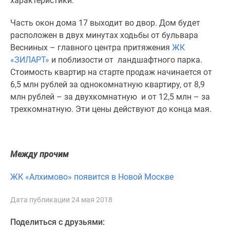
характеристики.
1-
комнатные
Часть окон дома 17 выходит во двор. Дом будет
2-
расположен в двух минутах ходьбы от бульвара
комнатные
Весниных – главного центра притяжения
ЖК
3-
«ЗИЛАРТ»
и поблизости от ландшафтного парка.
комнатные
Стоимость квартир на старте продаж начинается от
Квартиры
6,5 млн рублей за однокомнатную квартиру, от 8,9
на
млн рублей – за двухкомнатную и от 12,5 млн – за
карте
трехкомнатную. Эти цены действуют до конца мая.
Ипотечный
калькулятор
Семейная
ипотека
Между прочим
Военная
ипотека
ЖК «Алхимово» появится в Новой Москве
Банки
и
Дата публикации 24 мая 2018
программы
Поделиться с друзьями:
Медиа