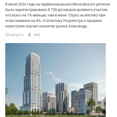
В июле 2026 года на первичном рынке Московского региона
поселки
было зарегистрировано 8 728 договоров долевого участия,
у
что всего на 1% меньше, чем в июне. Спрос на ипотеку при
водоема
этом снизился на 4%. Статистику Росреестра о продаже
Коттеджные
новостроек изучил аналитик рынка Александр...
поселки
08 августа
668
в
ипотеку
Бизнес-
центры
Коттеджи
Скидки
и
акции
Макс