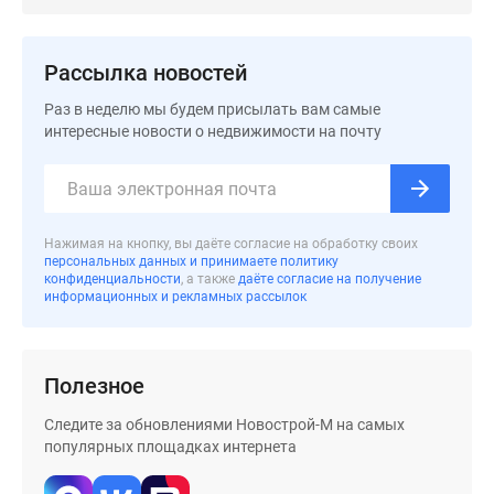
застройщиком
Rutube
Поиск
Рассылка новостей
дома
Раз в неделю мы будем присылать вам самые
в
интересные новости о недвижимости на почту
Москве
Программа
реновации
в
Москве
Нажимая на кнопку, вы даёте согласие на обработку своих
персональных данных и принимаете политику
Новостройки
конфиденциальности
, а также
даёте согласие на получение
премиум-
информационных и рекламных рассылок
класса
Новостройки
бизнес-
Полезное
класса
Следите за обновлениями Новострой-М на самых
Рассрочка
популярных площадках интернета
Траншевая
ипотека