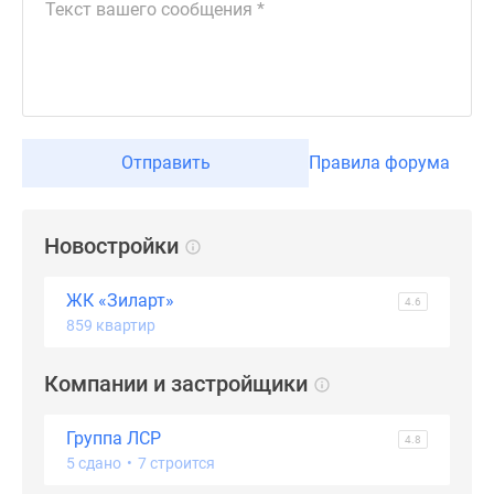
Дзен
Машино-
места
Апартаменты
#траншевая
ипотека
Отправить
Правила форума
#рассрочка
ИТ-
ипотека
Новостройки
Квартиры
со
ЖК «Зиларт»
4.6
скидками
859 квартир
до
41%
Компании и застройщики
Видео
360°
Группа ЛСР
4.8
новостроек
5 сдано
•
7 строится
Субсидированная