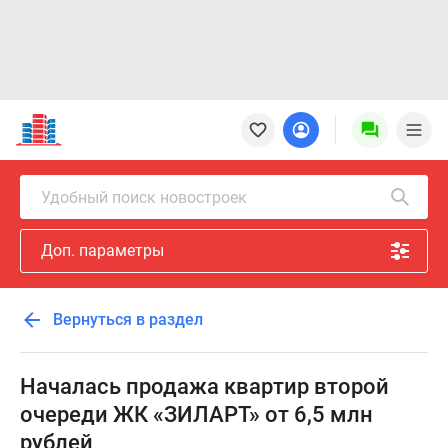
Новостройки
Квартиры
Ипотека
Новостройки
Удобный поиск новостроек
Москвы
Новостройки
Доп. параметры
Подмосковья
Новостройки
Новой
Вернуться в раздел
Москвы
Готовые
новостройки
Началась продажа квартир второй
Новостройки
очереди ЖК «ЗИЛАРТ» от 6,5 млн
на
рублей
карте