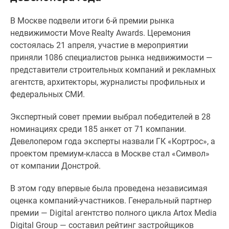
Специальные
В Москве подвели итоги 6-й премии рынка
предложения
недвижимости
Move Realty Awards.
Церемония
Коммерческие
состоялась 21 апреля, участие в мероприятии
помещения
приняли 1086 специалистов рынка недвижимости —
Продавцы
представители строительных компаний и рекламных
и
агентств, архитекторы, журналисты профильных и
застройщики
федеральных СМИ.
Панорамы
новостроек
Экспертный совет премии выбрал победителей в 28
Видеообзор
номинациях среди 185 анкет от 71 компании.
новостроек
Девелопером года эксперты назвали ГК «Кортрос», а
Экспертиза
проектом премиум-класса в Москве стал «Символ»
новостроек
от компании Донстрой.
Экология
Москвы
В этом году впервые была проведена независимая
и
оценка компаний-участников. Генеральный партнер
Подмосковья
премии —
Digital агентство полного цикла Artox Media
Студии
Digital Group
— составил рейтинг застройщиков