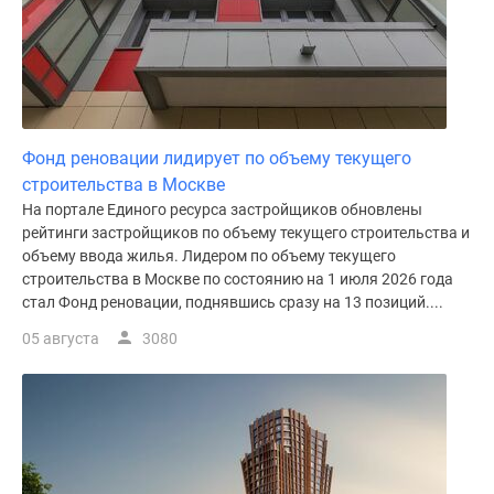
Дома
и
коттеджи
Коттеджные
поселки
в
Фонд реновации лидирует по объему текущего
Новой
строительства в Москве
Москве
На портале Единого ресурса застройщиков обновлены
Готовые
рейтинги застройщиков по объему текущего строительства и
коттеджные
объему ввода жилья. Лидером по объему текущего
поселки
строительства в Москве по состоянию на 1 июля 2026 года
стал Фонд реновации, поднявшись сразу на 13 позиций....
Строящиеся
коттеджные
05 августа
3080
поселки
Коттеджные
поселки
в
лесу
Коттеджные