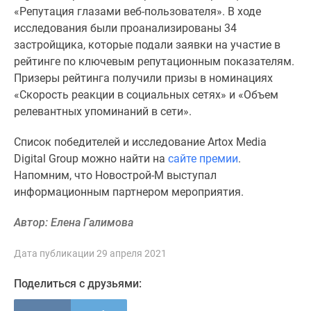
1-
«Репутация глазами веб-пользователя». В ходе
комнатные
исследования были проанализированы 34
2-
застройщика, которые подали заявки на участие в
комнатные
рейтинге по ключевым репутационным показателям.
3-
Призеры рейтинга получили призы в номинациях
комнатные
«Скорость реакции в социальных сетях» и «Объем
Квартиры
релевантных упоминаний в сети».
на
карте
Список победителей и исследование
Artox Media
Ипотечный
Digital Group можно найти на
сайте премии
.
калькулятор
Напомним, что Новострой-М выступал
Семейная
информационным партнером мероприятия.
ипотека
Военная
Автор: Елена Галимова
ипотека
Банки
Дата публикации 29 апреля 2021
и
Поделиться с друзьями:
программы
Медиа