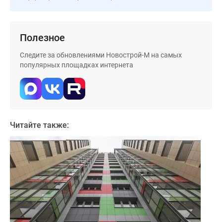
застройщиком
Rutube
Поиск
Полезное
дома
в
Следите за обновлениями Новострой-М на самых
Москве
популярных площадках интернета
Программа
реновации
в
Москве
Новостройки
Читайте также:
премиум-
класса
Новостройки
бизнес-
класса
Рассрочка
Траншевая
ипотека