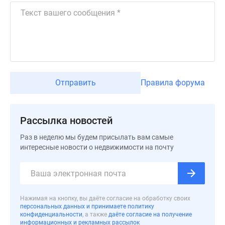
Дзен
Машино-
места
Апартаменты
#траншевая
ипотека
Отправить
Правила форума
#рассрочка
ИТ-
ипотека
Рассылка новостей
Квартиры
со
Раз в неделю мы будем присылать вам самые
скидками
интересные новости о недвижимости на почту
до
41%
Видео
360°
Нажимая на кнопку, вы даёте согласие на обработку своих
новостроек
персональных данных и принимаете политику
конфиденциальности
, а также
даёте согласие на получение
Субсидированная
информационных и рекламных рассылок