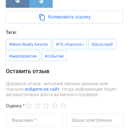
Новости
недвижимости
Копировать ссылку
Мнение
эксперта
Аналитика
Теги:
рынка
#Move Realty Awards
#ГК «Кортрос»
#Донстрой
Покупателю
Экспертиза
#мероприятия
#события
новостроек
Эксперты
Оставить отзыв
и
авторы
Добавьте отзыв, заполнив личные данные, или
О
сначала
войдите на сайт
, тогда информация будет
проекте
автоматически взята из личного профиля.
Контакты
Оценка
*
Реклама
на
сайте
Vk