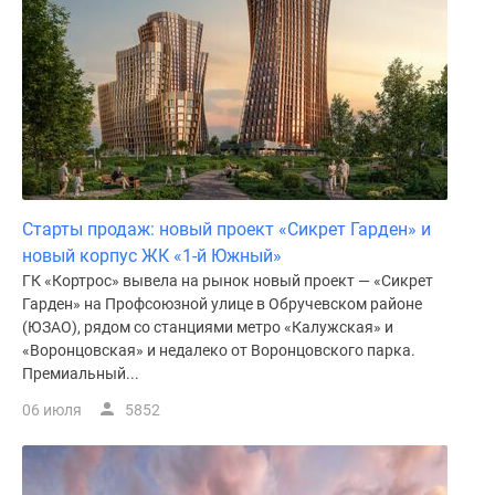
поселки
у
водоема
Коттеджные
поселки
в
ипотеку
Бизнес-
Старты продаж: новый проект «Сикрет Гарден» и
центры
новый корпус ЖК «1-й Южный»
Коттеджи
ГК «Кортрос» вывела на рынок новый проект — «Сикрет
Скидки
Гарден» на Профсоюзной улице в Обручевском районе
и
(ЮЗАО), рядом со станциями метро «Калужская» и
акции
«Воронцовская» и недалеко от Воронцовского парка.
Макс
Премиальный...
06 июля
5852