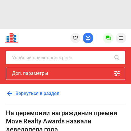
Новостройки
Квартиры
Ипотека
Новостройки
Удобный поиск новостроек
Москвы
Новостройки
Доп. параметры
Подмосковья
Новостройки
Новой
Вернуться в раздел
Москвы
Готовые
новостройки
На церемонии награждения премии
Новостройки
Move Realty Awards назвали
на
девелопера года
карте