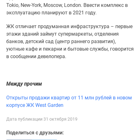
1-
Tokio, New-York, Moscow, London. Ввести комплекс в
комнатные
эксплуатацию планируют в 2021 году.
2-
комнатные
ЖК отличает продуманная инфраструктура – первые
3-
этажи зданий займут супермаркеты, отделения
комнатные
банков, детский сад (центр раннего развития),
Квартиры
уютные кафе и пекарни и бытовые службы, говорится
на
в сообщении девелопера.
карте
Ипотечный
калькулятор
Между прочим
Семейная
ипотека
Открыты продажи квартир от 11 млн рублей в новом
Военная
корпусе ЖК West Garden
ипотека
Банки
Дата публикации 31 октября 2019
и
программы
Поделиться с друзьями:
Медиа