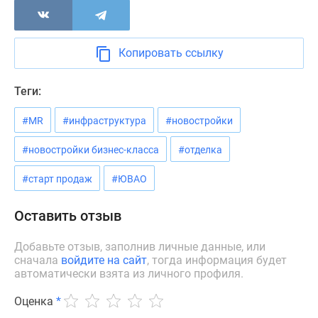
Новости
недвижимости
Мнение
Копировать ссылку
эксперта
Аналитика
Теги:
рынка
Покупателю
#MR
#инфраструктура
#новостройки
Экспертиза
новостроек
#новостройки бизнес-класса
#отделка
Эксперты
#старт продаж
#ЮВАО
и
авторы
Оставить отзыв
О
проекте
Добавьте отзыв, заполнив личные данные, или
Контакты
сначала
войдите на сайт
, тогда информация будет
Реклама
автоматически взята из личного профиля.
на
сайте
Оценка
*
Vk