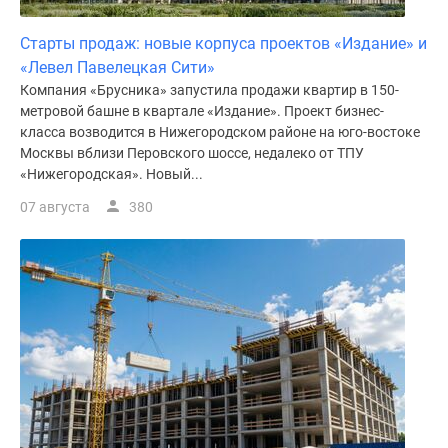
поселки
Старты продаж: новые корпуса проектов «Издание» и
у
«Левел Павелецкая Сити»
водоема
Компания «Брусника» запустила продажи квартир в 150-
Коттеджные
метровой башне в квартале «Издание». Проект бизнес-
поселки
класса возводится в Нижегородском районе на юго-востоке
в
Москвы вблизи Перовского шоссе, недалеко от ТПУ
ипотеку
«Нижегородская». Новый...
Бизнес-
07 августа
380
центры
Коттеджи
Скидки
и
акции
Макс