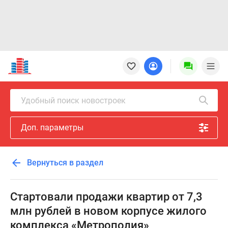
Новостройки
Квартиры
Ипотека
Новостройки
Удобный поиск новостроек
Москвы
Новостройки
Доп. параметры
Подмосковья
Новостройки
Новой
Вернуться в раздел
Москвы
Готовые
новостройки
Стартовали продажи квартир от 7,3
Новостройки
млн рублей в новом корпусе жилого
на
комплекса «Метрополия»
карте