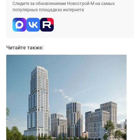
Следите за обновлениями Новострой-М на самых
Дома
популярных площадках интернета
и
коттеджи
Коттеджные
поселки
в
Читайте также:
Новой
Москве
Готовые
коттеджные
поселки
Строящиеся
коттеджные
поселки
Коттеджные
поселки
в
лесу
Коттеджные