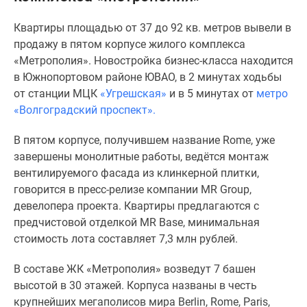
Специальные
Квартиры площадью от 37 до 92 кв. метров вывели в
предложения
продажу в пятом корпусе жилого комплекса
Коммерческие
«Метрополия». Новостройка бизнес-класса находится
помещения
в Южнопортовом районе ЮВАО, в 2 минутах ходьбы
Продавцы
от станции МЦК
«Угрешская»
и в 5 минутах от
метро
и
«Волгоградский проспект».
застройщики
Панорамы
В пятом корпусе, получившем название Rome, уже
новостроек
завершены монолитные работы, ведётся монтаж
Видеообзор
вентилируемого фасада из клинкерной плитки,
новостроек
говорится в пресс-релизе компании MR Group,
Экспертиза
девелопера проекта. Квартиры предлагаются с
новостроек
предчистовой отделкой MR Base, минимальная
Экология
стоимость лота составляет 7,3 млн рублей.
Москвы
и
В составе ЖК «Метрополия» возведут 7 башен
Подмосковья
высотой в 30 этажей. Корпуса названы в честь
Студии
крупнейших мегаполисов мира Berlin, Rome, Paris,