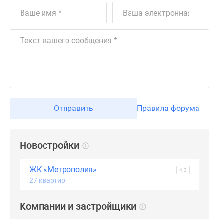
Дзен
Машино-
места
Апартаменты
#траншевая
ипотека
#рассрочка
ИТ-
ипотека
Отправить
Правила форума
Квартиры
со
скидками
Новостройки
до
41%
ЖК «Метрополия»
4.3
Видео
27 квартир
360°
новостроек
Компании и застройщики
Субсидированная