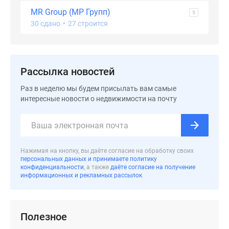
застройщиком
MR Group (МР Групп)
5
Rutube
30 сдано
•
27 строится
Поиск
дома
в
Москве
Рассылка новостей
Программа
реновации
Раз в неделю мы будем присылать вам самые
интересные новости о недвижимости на почту
в
Москве
Новостройки
премиум-
класса
Нажимая на кнопку, вы даёте согласие на обработку своих
персональных данных и принимаете политику
Новостройки
конфиденциальности
, а также
даёте согласие на получение
бизнес-
информационных и рекламных рассылок
класса
Рассрочка
Траншевая
Полезное
ипотека