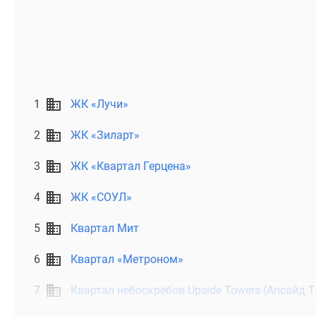
1
ЖК «Лучи»
2
ЖК «Зиларт»
3
ЖК «Квартал Герцена»
4
ЖК «СОУЛ»
5
Квартал Мит
6
Квартал «Метроном»
7
Квартал небоскребов Upside Towers (Апсайд Т