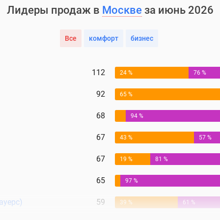
Лидеры продаж в
Москве
за июнь 2026
Все
комфорт
бизнес
112
24 %
76 %
92
65 %
68
94 %
67
43 %
57 %
67
19 %
81 %
65
97 %
ауерс)
59
39 %
61 %