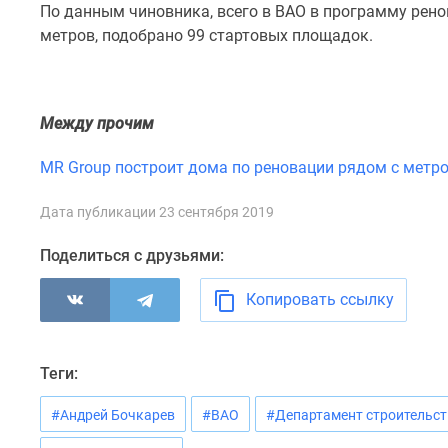
По данным чиновника, всего в ВАО в программу рен
комнатные
Квартиры
метров, подобрано 99 стартовых площадок.
на
карте
Ипотечный
калькулятор
Между прочим
Семейная
ипотека
MR Group построит дома по реновации рядом с метр
Военная
ипотека
Банки
Дата публикации 23 сентября 2019
и
программы
Поделиться с друзьями:
Медиа
Новости
Копировать ссылку
недвижимости
Мнение
эксперта
Аналитика
Теги:
рынка
Покупателю
#Андрей Бочкарев
#ВАО
#Департамент строительс
Экспертиза