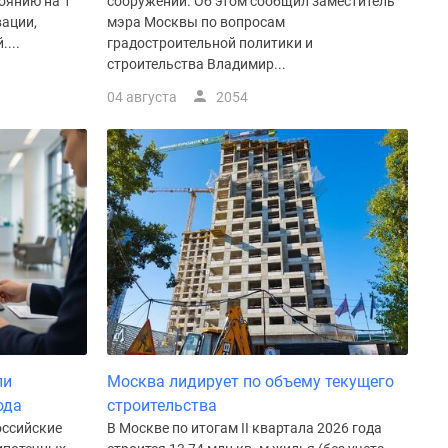
оянию на 1
сооружений. Об этом сообщил заместитель
вации,
мэра Москвы по вопросам
...
градостроительной политики и
строительства Владимир...
04 августа
2054
ли
Москва лидирует по объему текущего
ода
строительства
оссийские
В Москве по итогам II квартала 2026 года