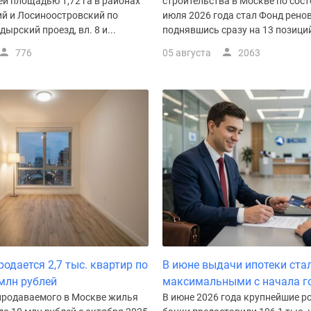
й площадью 1,72 га в районах
строительства в Москве по сост
й и Лосиноостровский по
июля 2026 года стал Фонд рено
ырский проезд, вл. 8 и...
поднявшись сразу на 13 позиций.
776
05 августа
2063
одается 2,7 тыс. квартир по
В июне выдачи ипотеки ста
 млн рублей
максимальными с начала г
продаваемого в Москве жилья
В июне 2026 года крупнейшие р