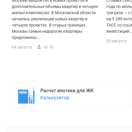
поселки
Москвы вышли пять новых проектов и
стоимостью д
у
дополнительные объемы квартир в четырех
года по июль
водоема
жилых комплексах. В Московской области
три раза — с 
Коттеджные
началась реализация новых квартир в
на 5 289 лот
поселки
четырех проектах. В старых границах
ТАСС со ссы
в
Москвы самые недорогие квартиры
инвестиций..
ипотеку
предложены...
03 августа
Бизнес-
центры
04 августа
4178
Коттеджи
Скидки
и
акции
Макс
Расчет ипотеки для ЖК
Калькулятор