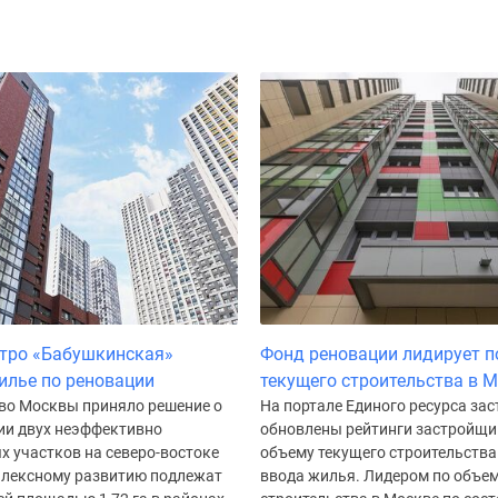
тро «Бабушкинская»
Фонд реновации лидирует п
илье по реновации
текущего строительства в 
во Москвы приняло решение о
На портале Единого ресурса за
ии двух неэффективно
обновлены рейтинги застройщи
х участков на северо-востоке
объему текущего строительства
плексному развитию подлежат
ввода жилья. Лидером по объем