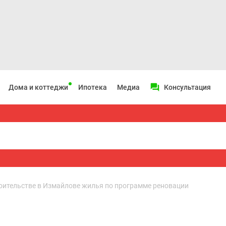
Дома и коттеджи
Ипотека
Медиа
Консультация
роительстве в Измайлове жилья по программе реновации