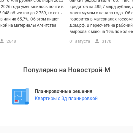
о 10 млн рублей с октября 2025
банки предоставили 106,1 тыс.
 2026 года уменьшилось почти в
кредитов на 485,7 млрд рублей, 
8 048 объектов до 2 759, то есть
максимумом с начала года. Об 
ов или на 65,7%. Об этом пишет
говорится в материалах госком
лкой на материалы Агентства
Дом.рф. В пересчете на рабочи
.
выросла к маю на 19% по количес
2648
01 августа
3170
Популярно на
Новострой-М
Планировочные решения
Квартиры с 3д планировкой