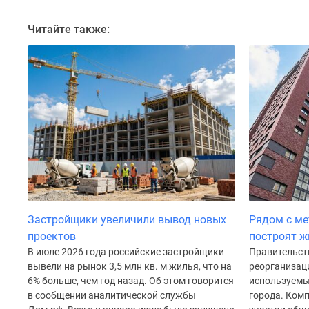
до
41%
Читайте также:
Видео
360°
новостроек
Субсидированная
застройщиком
Rutube
Поиск
дома
в
Москве
Программа
реновации
в
Москве
Застройщики увеличили вывод новых
Рядом с ме
Новостройки
проектов
построят ж
премиум-
В июле 2026 года российские застройщики
Правительст
класса
вывели на рынок 3,5 млн кв. м жилья, что на
реорганизац
Новостройки
6% больше, чем год назад. Об этом говорится
используемы
бизнес-
в сообщении аналитической службы
города. Ком
класса