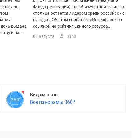
 ипотечных
строится 13,74 млн кв. м жилья (без учета
это стало
Фонда реновации), по объему строительства
этом
столица остается лидером среди российских
пании
городов. Об этом сообщает «Интерфакс» со
й день выдача
ссылкой на рейтинг Единого ресурса...
тву и на...
01 августа
3143
Вид из окон
о
Все панорамы 360