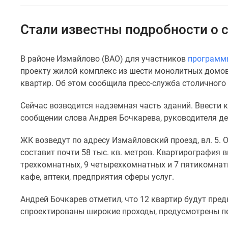
Специальные
предложения
Коммерческие
Стали известны подробности о 
помещения
Продавцы
и
В районе Измайлово (ВАО) для участников
программ
застройщики
проекту жилой комплекс из шести монолитных домов 
Панорамы
новостроек
квартир. Об этом сообщила пресс-служба столичного
Видеообзор
новостроек
Сейчас возводится надземная часть зданий. Ввести к
Экспертиза
сообщении слова Андрея Бочкарева, руководителя д
новостроек
Экология
ЖК возведут по адресу Измайловский проезд, вл. 5.
Москвы
составит почти 58 тыс. кв. метров. Квартирография
и
Подмосковья
трехкомнатных, 9 четырехкомнатных и 7 пятикомнат
Студии
кафе, аптеки, предприятия сферы услуг.
1-
комнатные
Андрей Бочкарев отметил, что 12 квартир будут пр
2-
спроектированы широкие проходы, предусмотрены пе
комнатные
3-