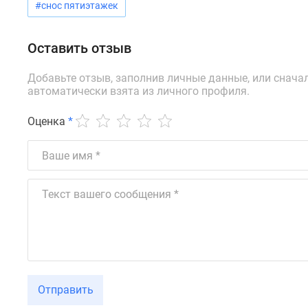
новостроек
#снос пятиэтажек
Эксперты
и
авторы
Оставить отзыв
О
проекте
Добавьте отзыв, заполнив личные данные, или снача
Контакты
автоматически взята из личного профиля.
Реклама
на
Оценка
*
сайте
Vk
Дзен
Машино-
места
Апартаменты
#траншевая
ипотека
#рассрочка
ИТ-
ипотека
Квартиры
Отправить
со
скидками