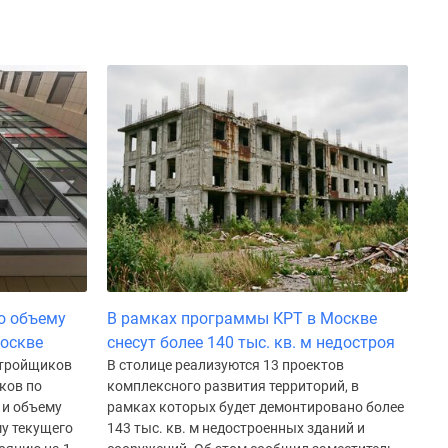
о объему
В рамках программы КРТ в Москве
Москве
снесут более 140 тыс. кв. м недостроя
стройщиков
В столице реализуются 13 проектов
ков по
комплексного развития территорий, в
 и объему
рамках которых будет демонтировано более
у текущего
143 тыс. кв. м недостроенных зданий и