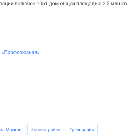
овации включен 1061 дом общей площадью 3,5 млн кв.
о «Профсоюзная»
тва Москвы
#новостройки
#реновация