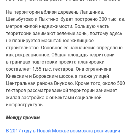
1-
комнатные
На территории вблизи деревень Лапшинка,
2-
Шельбутово и Пыхтино будет построено 300 тыс. кв.
комнатные
метров жилой недвижимости. Большую часть
3-
территории занимают зеленые зоны, поэтому здесь
комнатные
не планируется масштабное жилищное
Квартиры
строительство. Основное ее назначение определено
на
как рекреационное. Общая площадь территории
карте
в границах подготовки проекта планировки
Ипотечный
составляет 1,55 тыс. гектаров. Она ограничена
калькулятор
Киевским и Боровским шоссе, а также улицей
Семейная
Центральная района Внуково. Кроме того, около 500
ипотека
гектаров рассматриваемой территории занимает
Военная
жилая застройка с объектами социальной
ипотека
инфраструктуры.
Банки
и
Между прочим
программы
Медиа
В 2017 году в Новой Москве возможна реализация