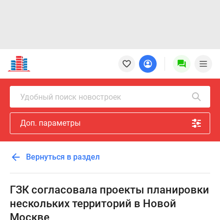
Новостройки
Квартиры
Ипотека
Новостройки
Удобный поиск новостроек
Москвы
Новостройки
Доп. параметры
Подмосковья
Новостройки
Новой
Вернуться в раздел
Москвы
Готовые
новостройки
ГЗК согласовала проекты планировки
Новостройки
нескольких территорий в Новой
на
Москве
карте