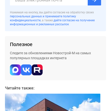
застройщиком
Rutube
Нажимая на кнопку, вы даёте согласие на обработку своих
Поиск
персональных данных и принимаете политику
дома
конфиденциальности
, а также
даёте согласие на получение
информационных и рекламных рассылок
в
Москве
Программа
реновации
Полезное
в
Следите за обновлениями Новострой-М на самых
Москве
популярных площадках интернета
Новостройки
премиум-
класса
Новостройки
бизнес-
Читайте также:
класса
Рассрочка
Траншевая
ипотека