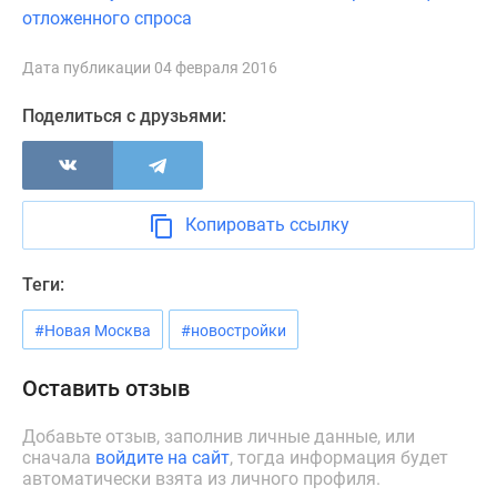
Новости
отложенного спроса
недвижимости
Мнение
Дата публикации 04 февраля 2016
эксперта
Поделиться с друзьями:
Аналитика
рынка
Покупателю
Экспертиза
Копировать ссылку
новостроек
Эксперты
и
Теги:
авторы
#Новая Москва
#новостройки
О
проекте
Оставить отзыв
Контакты
Реклама
Добавьте отзыв, заполнив личные данные, или
на
сначала
войдите на сайт
, тогда информация будет
сайте
автоматически взята из личного профиля.
Vk