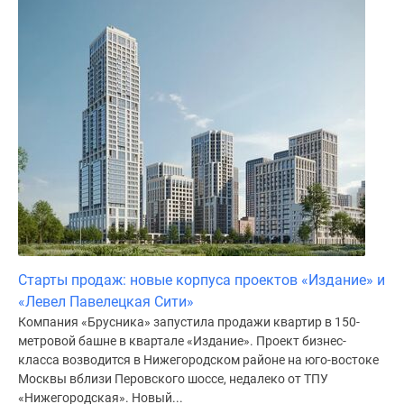
поселки
у
водоема
Коттеджные
поселки
в
ипотеку
Бизнес-
центры
Коттеджи
Скидки
и
акции
Старты продаж: новые корпуса проектов «Издание» и
Макс
«Левел Павелецкая Сити»
Компания «Брусника» запустила продажи квартир в 150-
метровой башне в квартале «Издание». Проект бизнес-
класса возводится в Нижегородском районе на юго-востоке
Москвы вблизи Перовского шоссе, недалеко от ТПУ
«Нижегородская». Новый...