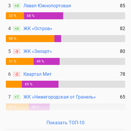
3
Левел Южнопортовая
85
+4
32 %
68 %
4
ЖК «Остров»
82
+6
88 %
5
ЖК «Зиларт»
80
-3
51 %
49 %
6
Квартал Мит
78
-2
69 %
7
ЖК «Нижегородская от Гранель»
65
+7
52 %
48 %
Показать ТОП-10