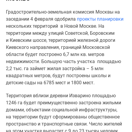
Специальные
Градостроительно-земельная комиссия Москвы на
предложения
заседании 4 февраля одобрила
проекты планировки
Коммерческие
нескольких территорий в Новой Москве. На
помещения
территории между улицей Советской, Боровским
Продавцы
и Киевским шоссе, территорией железной дороги
и
Киевского направления, границей Московской
застройщики
области будет построено 6,7 млн кв. метров
Панорамы
недвижимости. Большую часть участка площадью
новостроек
2,2 тыс. га займет жилая застройка – 5 млн
Видеообзор
квадратных метров, будут построены школы и
новостроек
детские сады на 6785 мест и 1800 мест.
Экспертиза
новостроек
Территория вблизи деревни Изварино площадью
Экология
1246 га будет преимущественно застроена жилыми
Москвы
домами, объектами социальной инфраструктуры,
и
на территории будут сформированы общественное
Подмосковья
пространство и транспортные связи. Число жителей
Студии
на этом участке вырастет с 9 до 23 тысяч человек.