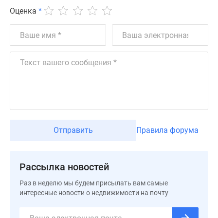
Дзен
Оценка
*
Машино-
места
Апартаменты
#траншевая
ипотека
#рассрочка
ИТ-
ипотека
Квартиры
со
Отправить
Правила форума
скидками
до
41%
Рассылка новостей
Видео
Раз в неделю мы будем присылать вам самые
360°
интересные новости о недвижимости на почту
новостроек
Субсидированная