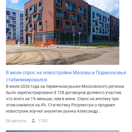
Дома
и
коттеджи
Коттеджные
поселки
в
Новой
Москве
Готовые
коттеджные
В июле спрос на новостройки Москвы и Подмосковья
поселки
стабилизировался
Строящиеся
В июле 2026 года на первичном рынке Московского региона
коттеджные
было зарегистрировано 8 728 договоров долевого участия,
поселки
что всего на 1% меньше, чем в июне. Спрос на ипотеку при
Коттеджные
этом снизился на 4%. Статистику Росреестра о продаже
поселки
новостроек изучил аналитик рынка Александр...
в
08 августа
1703
лесу
Коттеджные