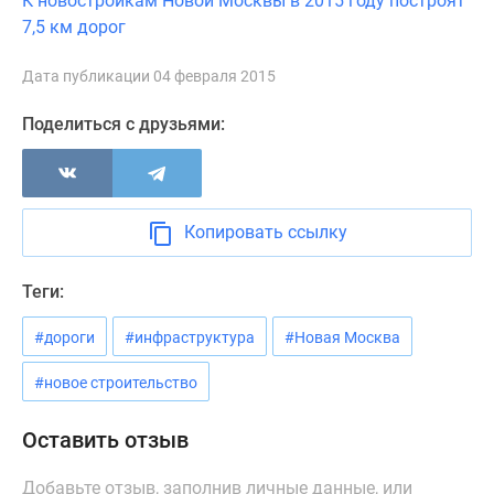
К новостройкам Новой Москвы в 2015 году построят
Новости
7,5 км дорог
недвижимости
Мнение
Дата публикации 04 февраля 2015
эксперта
Аналитика
Поделиться с друзьями:
рынка
Покупателю
Экспертиза
новостроек
Копировать ссылку
Эксперты
и
Теги:
авторы
О
#дороги
#инфраструктура
#Новая Москва
проекте
#новое строительство
Контакты
Реклама
Оставить отзыв
на
сайте
Добавьте отзыв, заполнив личные данные, или
Vk