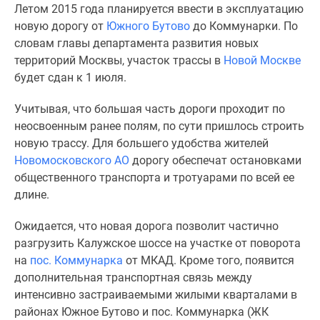
Летом 2015 года планируется ввести в эксплуатацию
Специальные
новую дорогу от
Южного Бутово
до Коммунарки. По
предложения
словам главы департамента развития новых
Коммерческие
территорий Москвы, участок трассы в
Новой Москве
помещения
будет сдан к 1 июля.
Продавцы
и
Учитывая, что большая часть дороги проходит по
застройщики
неосвоенным ранее полям, по сути пришлось строить
Панорамы
новую трассу. Для большего удобства жителей
новостроек
Новомосковского АО
дорогу обеспечат остановками
Видеообзор
общественного транспорта и тротуарами по всей ее
новостроек
длине.
Экспертиза
новостроек
Ожидается, что новая дорога позволит частично
Экология
разгрузить Калужское шоссе на участке от поворота
Москвы
на
пос. Коммунарка
от МКАД. Кроме того, появится
и
дополнительная транспортная связь между
Подмосковья
интенсивно застраиваемыми жилыми кварталами в
Студии
районах Южное Бутово и пос. Коммунарка (ЖК