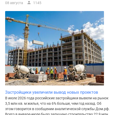
08 августа
1145
поселки
у
водоема
Коттеджные
поселки
в
ипотеку
Бизнес-
центры
Коттеджи
Скидки
и
акции
Макс
Застройщики увеличили вывод новых проектов
В июле 2026 года российские застройщики вывели на рынок
3,5 млн кв. м жилья, что на 6% больше, чем год назад. Об
этом говорится в сообщении аналитической службы Дом.рф.
Всего в январе-июле было запущено строительство 22,9 млн