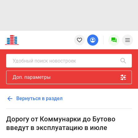
Новостройки
Квартиры
Ипотека
Новостройки
Удобный поиск новостроек
Москвы
Новостройки
Доп. параметры
Подмосковья
Новостройки
Новой
Вернуться в раздел
Москвы
Готовые
новостройки
Дорогу от Коммунарки до Бутово
Новостройки
введут в эксплуатацию в июле
на
карте