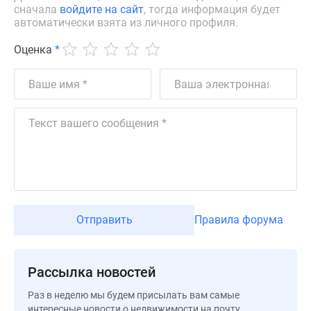
сначала
войдите на сайт
, тогда информация будет
Дзен
автоматически взята из личного профиля.
Машино-
места
Оценка
*
Апартаменты
#траншевая
ипотека
#рассрочка
ИТ-
ипотека
Квартиры
со
скидками
до
Отправить
Правила форума
41%
Видео
360°
Рассылка новостей
новостроек
Раз в неделю мы будем присылать вам самые
Субсидированная
интересные новости о недвижимости на почту