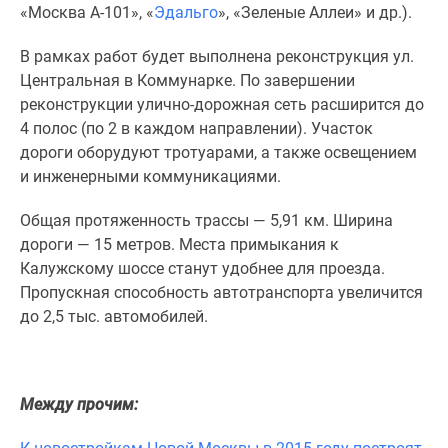
1-
«Москва А-101», «
Эдальго
», «Зеленые Аллеи» и др.).
комнатные
2-
В рамках работ будет выполнена реконструкция ул.
комнатные
Центральная в Коммунарке. По завершении
3-
реконструкции улично-дорожная сеть расширится до
комнатные
4 полос (по 2 в каждом направлении). Участок
Квартиры
дороги оборудуют тротуарами, а также освещением
на
и инженерными коммуникациями.
карте
Общая протяженность трассы — 5,91 км. Ширина
Ипотечный
дороги — 15 метров. Места примыкания к
калькулятор
Калужскому шоссе станут удобнее для проезда.
Семейная
Пропускная способность автотранспорта увеличится
ипотека
до 2,5 тыс. автомобилей.
Военная
ипотека
Банки
и
Между прочим:
программы
Медиа