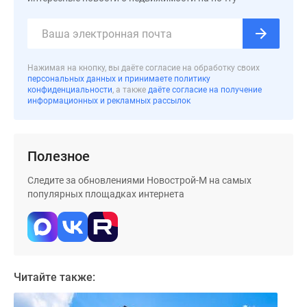
застройщиком
Rutube
Поиск
дома
Нажимая на кнопку, вы даёте согласие на обработку своих
в
персональных данных и принимаете политику
Москве
конфиденциальности
, а также
даёте согласие на получение
информационных и рекламных рассылок
Программа
реновации
в
Москве
Полезное
Новостройки
Следите за обновлениями Новострой-М на самых
премиум-
популярных площадках интернета
класса
Новостройки
бизнес-
класса
Рассрочка
Читайте также:
Траншевая
ипотека