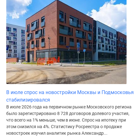
Дома
и
коттеджи
Коттеджные
поселки
в
Новой
Москве
Готовые
коттеджные
поселки
Строящиеся
В июле спрос на новостройки Москвы и Подмосковья
коттеджные
стабилизировался
поселки
В июле 2026 года на первичном рынке Московского региона
Коттеджные
было зарегистрировано 8 728 договоров долевого участия,
поселки
что всего на 1% меньше, чем в июне. Спрос на ипотеку при
в
этом снизился на 4%. Статистику Росреестра о продаже
лесу
новостроек изучил аналитик рынка Александр...
Коттеджные