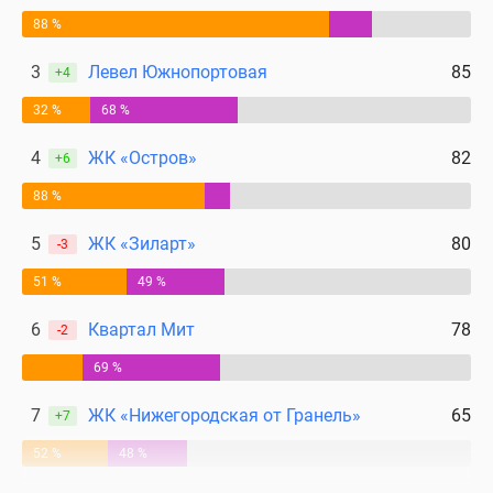
88 %
3
Левел Южнопортовая
85
+4
32 %
68 %
4
ЖК «Остров»
82
+6
88 %
5
ЖК «Зиларт»
80
-3
51 %
49 %
6
Квартал Мит
78
-2
69 %
7
ЖК «Нижегородская от Гранель»
65
+7
52 %
48 %