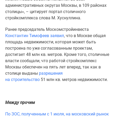
1-
административных округах Москвы, в 109 районах
комнатные
столицы», – цитирует портал столичного
2-
стройкомплекса слова М. Хуснуллина.
комнатные
3-
Ранее председатель Москомстройинвеста
комнатные
Константин Тимофеев заявил
, что в Москве общая
Квартиры
площадь недвижимости, которая может быть
на
построена по уже согласованным проектам,
карте
достигает 48 млн кв. метров. Кроме того, столичные
Ипотечный
власти сообщали, что работой стройкомплекс
калькулятор
Москвы обеспечен на пять лет вперед, так как в
Семейная
столице выданы
разрешения
ипотека
на строительство
51 млн кв. метров недвижимости.
Военная
ипотека
Банки
и
Между прочим
программы
По ЗОС, полученным с 1 июля, на московский рынок
Медиа