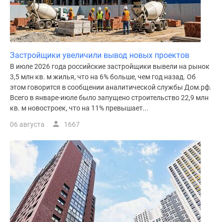
поселки
у
водоема
Коттеджные
Застройщики увеличили вывод новых проектов
поселки
В июле 2026 года российские застройщики вывели на рынок
в
3,5 млн кв. м жилья, что на 6% больше, чем год назад. Об
ипотеку
этом говорится в сообщении аналитической службы Дом.рф.
Бизнес-
Всего в январе-июле было запущено строительство 22,9 млн
центры
кв. м новостроек, что на 11% превышает...
Коттеджи
06 августа
1667
Скидки
и
акции
Макс