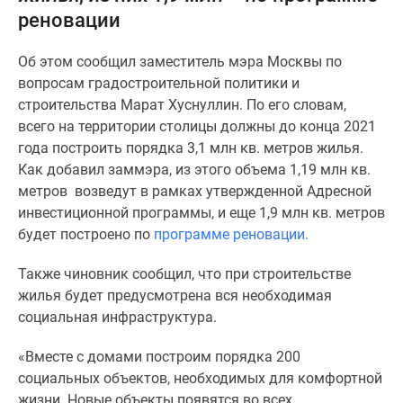
реновации
Специальные
предложения
Об этом сообщил заместитель мэра Москвы по
Коммерческие
вопросам градостроительной политики и
помещения
строительства Марат Хуснуллин. По его словам,
Продавцы
всего на территории столицы должны до конца 2021
и
года построить порядка 3,1 млн кв. метров жилья.
застройщики
Как добавил заммэра, из этого объема 1,19 млн кв.
Панорамы
метров возведут в рамках утвержденной Адресной
новостроек
инвестиционной программы, и еще 1,9 млн кв. метров
Видеообзор
будет построено по
программе реновации.
новостроек
Экспертиза
Также чиновник сообщил, что при строительстве
новостроек
жилья будет предусмотрена вся необходимая
Экология
социальная инфраструктура.
Москвы
и
«Вместе с домами построим порядка 200
Подмосковья
социальных объектов, необходимых для комфортной
Студии
жизни. Новые объекты появятся во всех