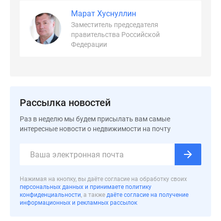
застройщиком
Марат Хуснуллин
Rutube
Заместитель председателя
Поиск
правительства Российской
дома
Федерации
в
Москве
Программа
реновации
в
Рассылка новостей
Москве
Раз в неделю мы будем присылать вам самые
Новостройки
интересные новости о недвижимости на почту
премиум-
класса
Новостройки
бизнес-
Нажимая на кнопку, вы даёте согласие на обработку своих
класса
персональных данных и принимаете политику
Рассрочка
конфиденциальности
, а также
даёте согласие на получение
информационных и рекламных рассылок
Траншевая
ипотека