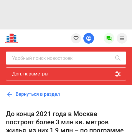
Новостройки
Квартиры
Ипотека
Новостройки
Удобный поиск новостроек
Москвы
Новостройки
Доп. параметры
Подмосковья
Новостройки
Новой
Вернуться в раздел
Москвы
Готовые
новостройки
До конца 2021 года в Москве
Новостройки
построят более 3 млн кв. метров
на
жилья, из них 1,9 млн – по программе
карте