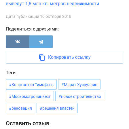
выведут 1,8 млн кв. метров недвижимости
Новости
недвижимости
Дата публикации 10 октября 2018
Мнение
эксперта
Поделиться с друзьями:
Аналитика
рынка
Покупателю
Экспертиза
Копировать ссылку
новостроек
Эксперты
Теги:
и
авторы
#Константин Тимофеев
#Марат Хуснуллин
О
проекте
#Москомстройинвест
#новое строительство
Контакты
Реклама
#реновация
#решения властей
на
сайте
Оставить отзыв
Vk