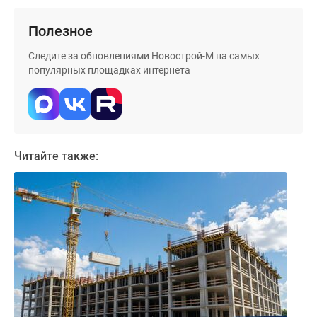
Дома
и
Полезное
коттеджи
Следите за обновлениями Новострой-М на самых
Коттеджные
популярных площадках интернета
поселки
в
Новой
Москве
Готовые
Читайте также:
коттеджные
поселки
Строящиеся
коттеджные
поселки
Коттеджные
поселки
в
лесу
Коттеджные