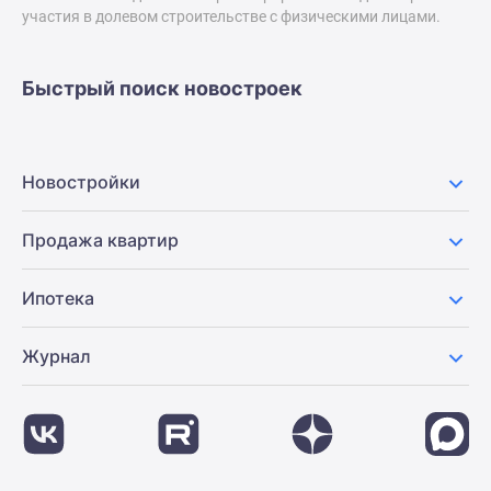
застройщиком
участия в долевом строительстве с физическими лицами.
Rutube
Поиск
дома
Быстрый поиск новостроек
в
Москве
Программа
Новостройки
реновации
в
Продажа квартир
Москве
Новостройки
премиум-
Ипотека
класса
Новостройки
Журнал
бизнес-
класса
Рассрочка
Траншевая
ипотека