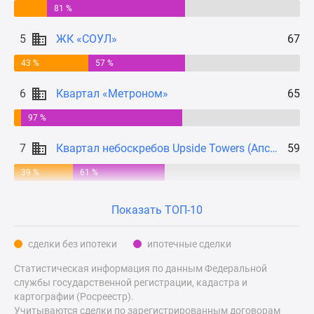
81 %
Дзен
Машино-
5
ЖК «СОУЛ»
67
места
43 %
57 %
Апартаменты
#траншевая
6
Квартал «Метроном»
65
ипотека
#рассрочка
97 %
ИТ-
7
Квартал небоскребов Upside Towers (Апсайд Тауерс)
59
ипотека
Квартиры
39 %
61 %
со
скидками
Показать ТОП-10
до
41%
сделки без ипотеки
ипотечные сделки
Видео
360°
Статистическая информация по данным Федеральной
службы государственной регистрации, кадастра и
новостроек
картографии (Росреестр).
Субсидированная
Учитываются сделки по зарегистрированным договорам