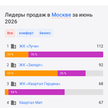
Новости
недвижимости
Лидеры продаж в
Москве
за июнь
Мнение
эксперта
2026
Аналитика
рынка
Все
комфорт
бизнес
Покупателю
Экспертиза
1
ЖК «Лучи»
112
новостроек
24 %
76 %
Эксперты
и
2
ЖК «Зиларт»
92
авторы
О
65 %
35 %
проекте
3
ЖК «Квартал Герцена»
68
Контакты
Реклама
94 %
на
сайте
4
Квартал Мит
67
Vk