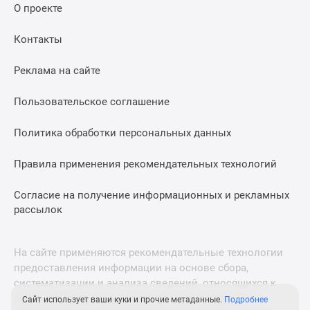
О проекте
Дома
и
Контакты
коттеджи
Коттеджные
Реклама на сайте
поселки
в
Пользовательское соглашение
Новой
Москве
Политика обработки персональных данных
Готовые
коттеджные
Правила применения рекомендательных технологий
поселки
Строящиеся
Согласие на получение информационных и рекламных
коттеджные
рассылок
поселки
Коттеджные
На сайте применяются рекомендательные технологии
поселки
предоставления информации на основе сбора,
в
систематизации и анализа сведений, относящихся к
лесу
предпочтениям пользователей сети «Интернет»,
Сайт использует ваши куки и прочие метаданные.
Подробнее
Коттеджные