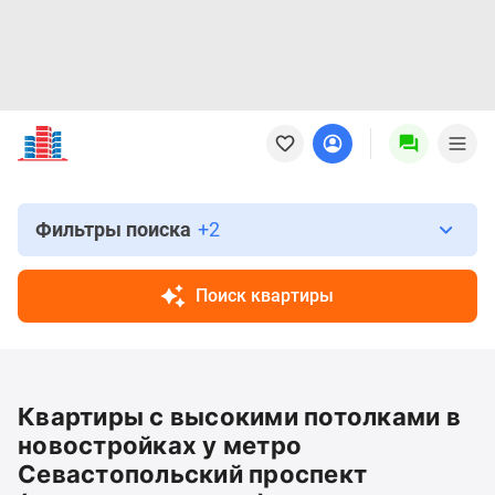
Новостройки
Квартиры
Ипотека
Новостройки
Москвы
Фильтры поиска
+2
Новостройки
Подмосковья
Поиск квартиры
Новостройки
Новой
Москвы
Готовые
Квартиры с высокими потолками в
новостройки
Новостройки
новостройках у метро
на
Севастопольский проспект
карте