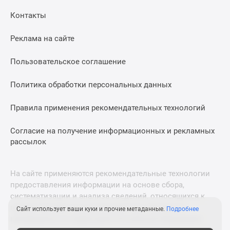
Дома
Контакты
и
коттеджи
Реклама на сайте
Коттеджные
поселки
Пользовательское соглашение
в
Новой
Политика обработки персональных данных
Москве
Готовые
Правила применения рекомендательных технологий
коттеджные
поселки
Согласие на получение информационных и рекламных
рассылок
Строящиеся
коттеджные
поселки
На сайте применяются рекомендательные технологии
Коттеджные
предоставления информации на основе сбора,
поселки
систематизации и анализа сведений, относящихся к
в
предпочтениям пользователей сети «Интернет»,
Сайт использует ваши куки и прочие метаданные.
Подробнее
лесу
находящихся на территории Российской Федерации.
Коттеджные