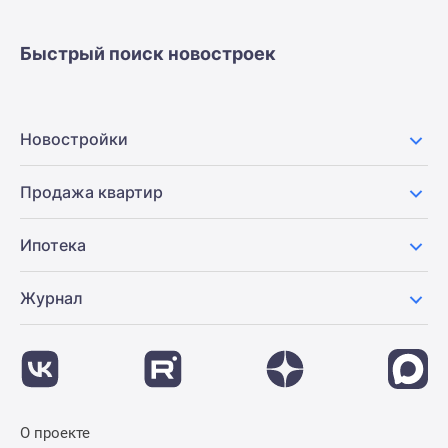
застройщиком
Rutube
Быстрый поиск новостроек
Поиск
дома
в
Москве
Новостройки
Программа
реновации
Продажа квартир
в
Москве
Ипотека
Новостройки
премиум-
класса
Журнал
Новостройки
бизнес-
класса
Рассрочка
Траншевая
О проекте
ипотека