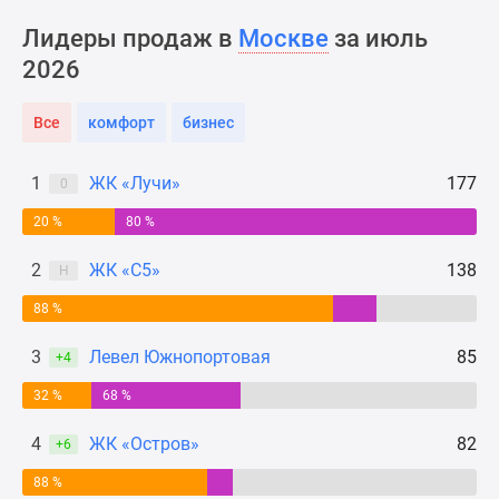
Новости
Лидеры продаж в
Москве
за июль
недвижимости
2026
Мнение
эксперта
Аналитика
Все
комфорт
бизнес
рынка
Покупателю
1
ЖК «Лучи»
177
0
Экспертиза
20 %
80 %
новостроек
Эксперты
2
ЖК «С5»
138
Н
и
авторы
88 %
О
3
Левел Южнопортовая
85
+4
проекте
Контакты
32 %
68 %
Реклама
4
ЖК «Остров»
82
на
+6
сайте
88 %
Vk