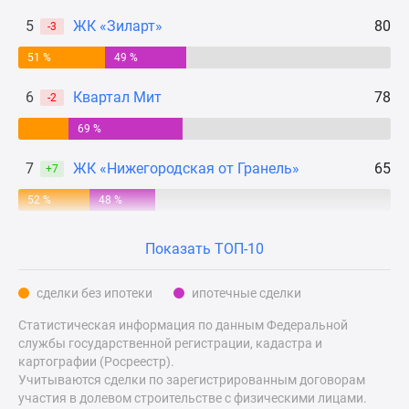
Дзен
5
ЖК «Зиларт»
80
-3
Машино-
51 %
49 %
места
Апартаменты
6
Квартал Мит
78
-2
#траншевая
ипотека
69 %
#рассрочка
7
ЖК «Нижегородская от Гранель»
65
+7
ИТ-
ипотека
52 %
48 %
Квартиры
со
Показать ТОП-10
скидками
до
сделки без ипотеки
ипотечные сделки
41%
Статистическая информация по данным Федеральной
Видео
службы государственной регистрации, кадастра и
360°
картографии (Росреестр).
новостроек
Учитываются сделки по зарегистрированным договорам
Субсидированная
участия в долевом строительстве с физическими лицами.