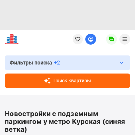
Новостройки
Квартиры
Ипотека
Новостройки
Москвы
Фильтры поиска
+2
Новостройки
Подмосковья
Поиск квартиры
Новостройки
Новой
Москвы
Готовые
Новостройки с подземным
новостройки
Новостройки
паркингом у метро Курская (синяя
на
ветка)
карте