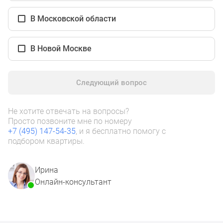
1-
комнатные
В Московской области
2-
комнатные
В Новой Москве
3-
комнатные
Квартиры
Следующий вопрос
на
карте
Ипотечный
Не хотите отвечать на вопросы?
Просто позвоните мне по номеру
калькулятор
+7 (495) 147-54-35
, и я бесплатно помогу с
Семейная
подбором квартиры.
ипотека
Военная
Ирина
ипотека
Онлайн-консультант
Банки
и
программы
Медиа