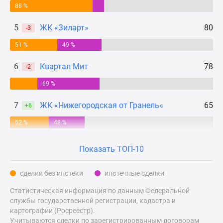
88 %
Дзен
Машино-
5
ЖК «Зиларт»
80
-3
места
51 %
49 %
Апартаменты
#траншевая
6
Квартал Мит
78
-2
ипотека
#рассрочка
69 %
ИТ-
7
ЖК «Нижегородская от Гранель»
65
ипотека
+6
Квартиры
52 %
48 %
со
скидками
Показать ТОП-10
до
41%
сделки без ипотеки
ипотечные сделки
Видео
360°
Статистическая информация по данным Федеральной
службы государственной регистрации, кадастра и
новостроек
картографии (Росреестр).
Субсидированная
Учитываются сделки по зарегистрированным договорам