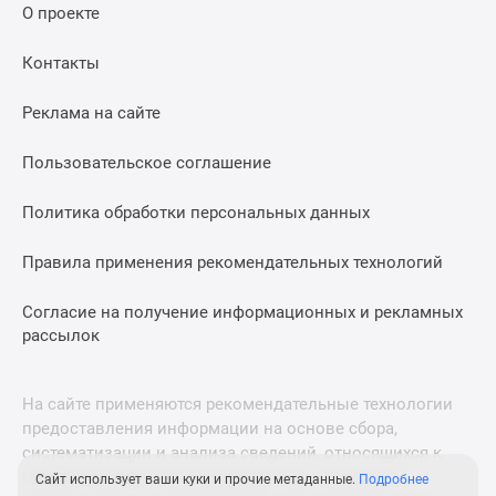
О проекте
Дома
и
Контакты
коттеджи
Коттеджные
Реклама на сайте
поселки
в
Пользовательское соглашение
Новой
Москве
Политика обработки персональных данных
Готовые
коттеджные
Правила применения рекомендательных технологий
поселки
Строящиеся
Согласие на получение информационных и рекламных
коттеджные
рассылок
поселки
Коттеджные
На сайте применяются рекомендательные технологии
поселки
предоставления информации на основе сбора,
в
систематизации и анализа сведений, относящихся к
лесу
предпочтениям пользователей сети «Интернет»,
Сайт использует ваши куки и прочие метаданные.
Подробнее
Коттеджные