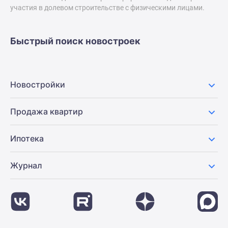
застройщиком
участия в долевом строительстве с физическими лицами.
Rutube
Поиск
дома
Быстрый поиск новостроек
в
Москве
Программа
Новостройки
реновации
в
Продажа квартир
Москве
Новостройки
премиум-
Ипотека
класса
Новостройки
Журнал
бизнес-
класса
Рассрочка
Траншевая
ипотека