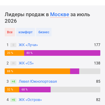
Новости
недвижимости
Лидеры продаж в
Москве
за июль
Мнение
эксперта
2026
Аналитика
рынка
Все
комфорт
бизнес
Покупателю
Экспертиза
1
ЖК «Лучи»
177
0
новостроек
20 %
80 %
Эксперты
и
2
ЖК «С5»
138
Н
авторы
О
88 %
проекте
3
Левел Южнопортовая
85
Контакты
+4
Реклама
32 %
68 %
на
сайте
4
ЖК «Остров»
82
+6
Vk