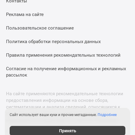
Контакты
Дома
и
Реклама на сайте
коттеджи
Коттеджные
Пользовательское соглашение
поселки
в
Политика обработки персональных данных
Новой
Москве
Правила применения рекомендательных технологий
Готовые
Согласие на получение информационных и рекламных
коттеджные
рассылок
поселки
Строящиеся
коттеджные
На сайте применяются рекомендательные технологии
поселки
предоставления информации на основе сбора,
Коттеджные
систематизации и анализа сведений, относящихся к
поселки
предпочтениям пользователей сети «Интернет»,
Сайт использует ваши куки и прочие метаданные.
Подробнее
в
находящихся на территории Российской Федерации.
лесу
Принять
© 2011—2026 Новострой-М. Все права защищены. Всё,
Коттеджные