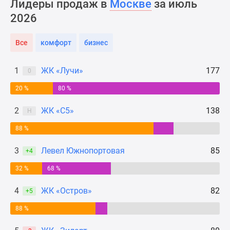
Лидеры продаж в
Москве
за июль
Новости
2026
недвижимости
Мнение
Все
комфорт
бизнес
эксперта
Аналитика
рынка
1
ЖК «Лучи»
177
0
Покупателю
20 %
80 %
Экспертиза
новостроек
2
ЖК «С5»
138
Н
Эксперты
88 %
и
авторы
3
Левел Южнопортовая
85
+4
О
проекте
32 %
68 %
Контакты
4
ЖК «Остров»
82
+5
Реклама
на
88 %
сайте
Vk