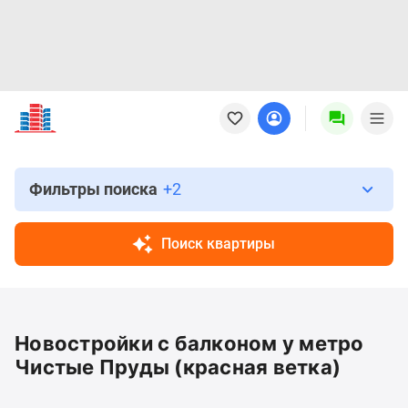
Новостройки
Квартиры
Ипотека
Новостройки
Москвы
Фильтры поиска
+2
Новостройки
Подмосковья
Поиск квартиры
Новостройки
Новой
Москвы
Готовые
Новостройки с балконом у метро
новостройки
Новостройки
Чистые Пруды (красная ветка)
на
карте