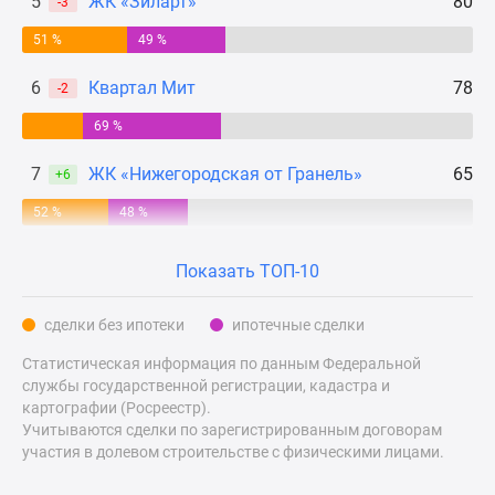
5
ЖК «Зиларт»
80
-3
Дзен
51 %
49 %
Машино-
места
6
Квартал Мит
78
-2
Апартаменты
69 %
#траншевая
ипотека
7
ЖК «Нижегородская от Гранель»
65
+6
#рассрочка
ИТ-
52 %
48 %
ипотека
Квартиры
Показать ТОП-10
со
скидками
сделки без ипотеки
ипотечные сделки
до
Статистическая информация по данным Федеральной
41%
службы государственной регистрации, кадастра и
Видео
картографии (Росреестр).
360°
Учитываются сделки по зарегистрированным договорам
новостроек
участия в долевом строительстве с физическими лицами.
Субсидированная