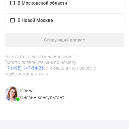
1-
В Московской области
комнатные
2-
В Новой Москве
комнатные
3-
комнатные
Следующий вопрос
Квартиры
на
Не хотите отвечать на вопросы?
карте
Просто позвоните мне по номеру
Ипотечный
+7 (495) 147-54-35
, и я бесплатно помогу с
калькулятор
подбором квартиры.
Семейная
ипотека
Ирина
Военная
Онлайн-консультант
ипотека
Банки
и
программы
Медиа