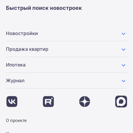
застройщиком
Быстрый поиск новостроек
Rutube
Поиск
дома
в
Новостройки
Москве
Программа
Продажа квартир
реновации
в
Ипотека
Москве
Новостройки
Журнал
премиум-
класса
Новостройки
бизнес-
класса
Рассрочка
О проекте
Траншевая
ипотека