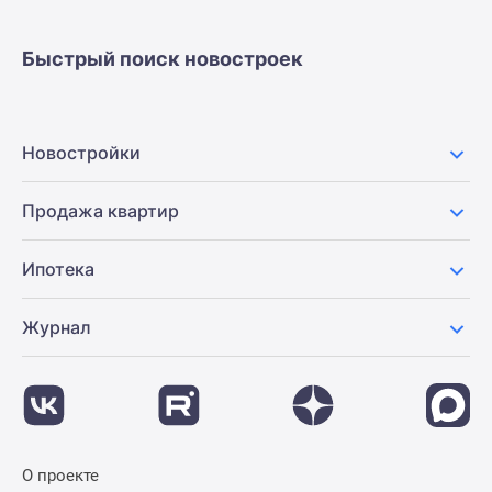
застройщиком
Rutube
Быстрый поиск новостроек
Поиск
дома
в
Москве
Новостройки
Программа
реновации
Продажа квартир
в
Москве
Ипотека
Новостройки
премиум-
класса
Журнал
Новостройки
бизнес-
класса
Рассрочка
Траншевая
О проекте
ипотека