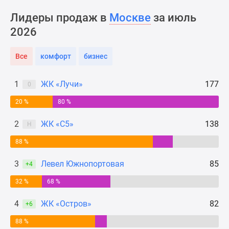
Новости
Лидеры продаж в
Москве
за июль
недвижимости
2026
Мнение
эксперта
Аналитика
Все
комфорт
бизнес
рынка
Покупателю
1
ЖК «Лучи»
177
0
Экспертиза
20 %
80 %
новостроек
Эксперты
2
ЖК «С5»
138
Н
и
авторы
88 %
О
3
Левел Южнопортовая
85
+4
проекте
Контакты
32 %
68 %
Реклама
4
ЖК «Остров»
82
на
+6
сайте
88 %
Vk