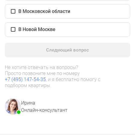
1-
комнатные
В Московской области
2-
комнатные
В Новой Москве
3-
комнатные
Квартиры
Следующий вопрос
на
карте
Ипотечный
Не хотите отвечать на вопросы?
Просто позвоните мне по номеру
калькулятор
+7 (495) 147-54-35
, и я бесплатно помогу с
Семейная
подбором квартиры.
ипотека
Военная
Ирина
ипотека
Онлайн-консультант
Банки
и
программы
Медиа