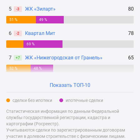
Дзен
5
ЖК «Зиларт»
80
-3
Машино-
51 %
49 %
места
Апартаменты
6
Квартал Мит
78
-2
#траншевая
ипотека
69 %
#рассрочка
7
ЖК «Нижегородская от Гранель»
65
+7
ИТ-
ипотека
52 %
48 %
Квартиры
со
Показать ТОП-10
скидками
до
сделки без ипотеки
ипотечные сделки
41%
Статистическая информация по данным Федеральной
Видео
службы государственной регистрации, кадастра и
360°
картографии (Росреестр).
новостроек
Учитываются сделки по зарегистрированным договорам
Субсидированная
участия в долевом строительстве с физическими лицами.