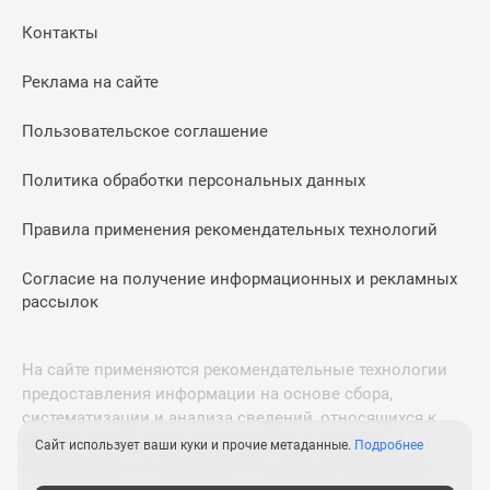
Дома
Контакты
и
коттеджи
Реклама на сайте
Коттеджные
поселки
Пользовательское соглашение
в
Новой
Политика обработки персональных данных
Москве
Готовые
Правила применения рекомендательных технологий
коттеджные
поселки
Согласие на получение информационных и рекламных
рассылок
Строящиеся
коттеджные
поселки
На сайте применяются рекомендательные технологии
Коттеджные
предоставления информации на основе сбора,
поселки
систематизации и анализа сведений, относящихся к
в
предпочтениям пользователей сети «Интернет»,
Сайт использует ваши куки и прочие метаданные.
Подробнее
лесу
находящихся на территории Российской Федерации.
Коттеджные