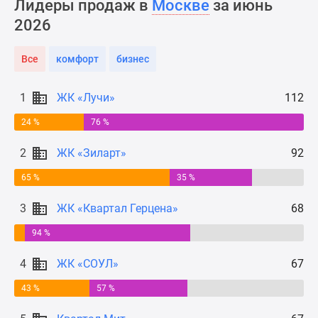
Лидеры продаж в
Москве
за июнь
Новости
2026
недвижимости
Мнение
Все
комфорт
бизнес
эксперта
Аналитика
рынка
1
ЖК «Лучи»
112
Покупателю
24 %
76 %
Экспертиза
новостроек
2
ЖК «Зиларт»
92
Эксперты
65 %
35 %
и
авторы
3
ЖК «Квартал Герцена»
68
О
проекте
94 %
Контакты
4
ЖК «СОУЛ»
67
Реклама
на
43 %
57 %
сайте
Vk