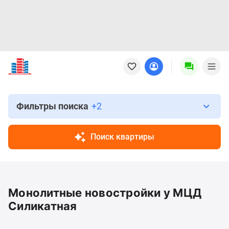
Новостройки
Квартиры
Ипотека
Новостройки
Москвы
Фильтры поиска
+2
Новостройки
Подмосковья
Поиск квартиры
Новостройки
Новой
Москвы
Готовые
Монолитные новостройки у МЦД
новостройки
Новостройки
Силикатная
на
карте