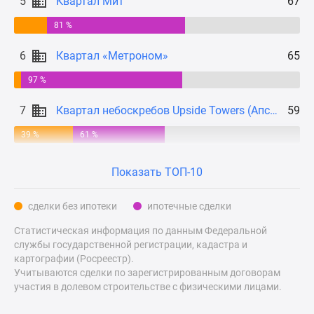
5
Квартал Мит
67
Дзен
81 %
Машино-
места
6
Квартал «Метроном»
65
Апартаменты
97 %
#траншевая
ипотека
7
Квартал небоскребов Upside Towers (Апсайд Тауерс)
59
#рассрочка
ИТ-
39 %
61 %
ипотека
Квартиры
Показать ТОП-10
со
скидками
сделки без ипотеки
ипотечные сделки
до
Статистическая информация по данным Федеральной
41%
службы государственной регистрации, кадастра и
Видео
картографии (Росреестр).
360°
Учитываются сделки по зарегистрированным договорам
новостроек
участия в долевом строительстве с физическими лицами.
Субсидированная