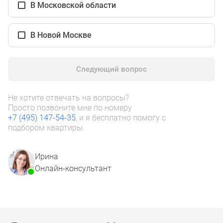
1-
В Московской области
комнатные
2-
В Новой Москве
комнатные
3-
комнатные
Следующий вопрос
Квартиры
на
Не хотите отвечать на вопросы?
карте
Просто позвоните мне по номеру
Ипотечный
+7 (495) 147-54-35
, и я бесплатно помогу с
калькулятор
подбором квартиры.
Семейная
ипотека
Ирина
Военная
Онлайн-консультант
ипотека
Банки
и
программы
Медиа