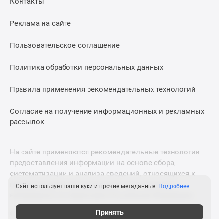
Контакты
Дома
и
Реклама на сайте
коттеджи
Коттеджные
Пользовательское соглашение
поселки
в
Политика обработки персональных данных
Новой
Москве
Правила применения рекомендательных технологий
Готовые
Согласие на получение информационных и рекламных
коттеджные
рассылок
поселки
Строящиеся
коттеджные
На сайте применяются рекомендательные технологии
поселки
предоставления информации на основе сбора,
Коттеджные
систематизации и анализа сведений, относящихся к
поселки
предпочтениям пользователей сети «Интернет»,
Сайт использует ваши куки и прочие метаданные.
Подробнее
в
находящихся на территории Российской Федерации.
лесу
Принять
© 2011—2026 Новострой-М. Все права защищены. Всё,
Коттеджные