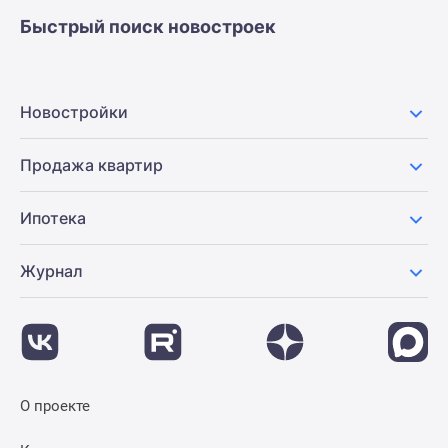
застройщиком
Быстрый поиск новостроек
Rutube
Поиск
дома
в
Новостройки
Москве
Программа
Продажа квартир
реновации
в
Ипотека
Москве
Новостройки
Журнал
премиум-
класса
Новостройки
бизнес-
класса
Рассрочка
О проекте
Траншевая
ипотека