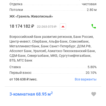
Отделка
чистовая
Потолки
2.80 м
ЖК «Гранель Живописный»
18 174 182
₽
22 263 373
₽
Всероссийский банк развития регионов, Банк Россия,
Центр-инвест, СберБанк, Альфа-Банк, Совкомбанк,
Металлинвестбанк, Банк Санкт-Петербург, ДОМ.РФ,
Абсолют Банк, Уралсиб, Азиатско-Тихоокеанский Банк,
СДМ-Банк, Севергазбанк, МКБ, Сургутнефтегазбанк,
ВТБ, МТС Банк
Ставка
5.80%
Первый взнос
20.10%
от 106 638
₽
/мес.
Все варианты
2
3-комнатная 68.95 м