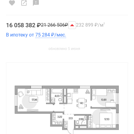
16 058 382
₽
21 266 506
₽
232 899
₽
/м
2
В ипотеку от
75 284
₽
/мес.
обновлено 5 июня