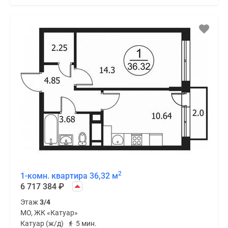
2
1-комн. квартира 36,32 м
6 717 384
₽
Этаж
3/4
МО, ЖК «Катуар»
Катуар (ж/д)
5 мин.