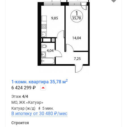
2
1-комн. квартира 35,78 м
6 424 299
₽
Этаж
4/4
МО, ЖК «Катуар»
Катуар (ж/д)
5 мин.
В ипотеку от 30 480
₽
/мес
Строится