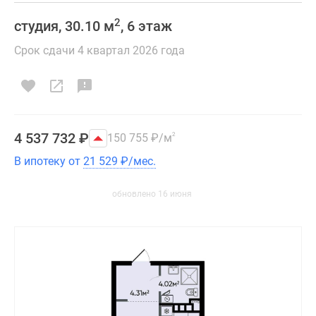
2
студия, 30.10 м
, 6 этаж
Срок сдачи 4 квартал 2026 года
4 537 732
₽
150 755
₽
/м
2
В ипотеку от
21 529
₽
/мес.
обновлено 16 июня