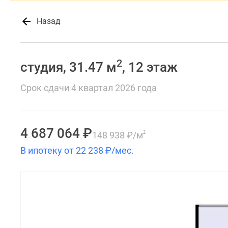
Назад
2
студия, 31.47 м
, 12 этаж
Срок сдачи 4 квартал 2026 года
4 687 064
₽
148 938
₽
/м
2
В ипотеку от
22 238
₽
/мес.