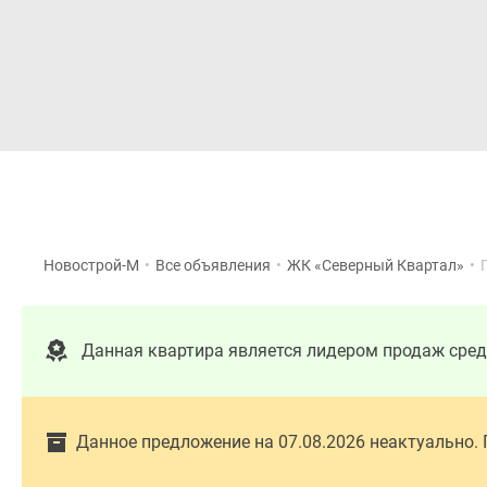
Новостройки
Квартиры
Новострой-М
•
Все объявления
•
ЖК «Северный Квартал»
•
Данная квартира является лидером продаж сред
Данное предложение на 07.08.2026 неактуально.