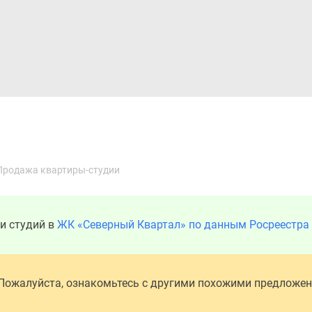
Дома и коттеджи
Ипотека
Медиа
Консультация
Продажа квартиры-студии
и студий в
ЖК «Северный Квартал» по данным Росреестра
 Пожалуйста, ознакомьтесь с другими похожими предложе