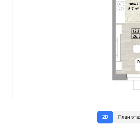
2D
План эт