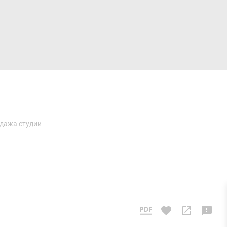
Дома и коттеджи
Ипотека
Медиа
Консультация
дажа студии