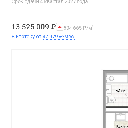
Срок сдачи 4 квартал 2027 года
13 525 009
₽
504 665
₽
/м
2
В ипотеку от
47 979
₽
/мес.