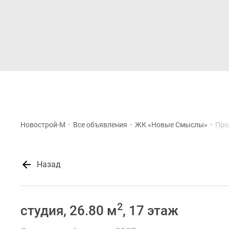
Новостройки
Квартиры
Новострой-М
•
Все объявления
•
ЖК «Новые Смыслы»
•
Про
Назад
2
студия, 26.80 м
, 17 этаж