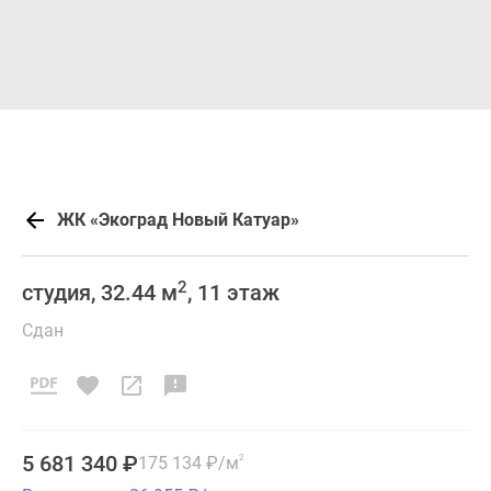
ЖК «Экоград Новый Катуар»
2
студия, 32.44 м
, 11 этаж
Сдан
5 681 340
₽
175 134
₽
/м
2