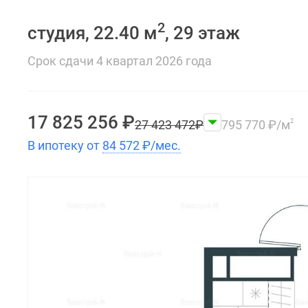
2
студия, 22.40 м
, 29 этаж
Срок сдачи 4 квартал 2026 года
17 825 256
₽
27 423 472
₽
795 770
₽
/м
2
В ипотеку от
84 572
₽
/мес.