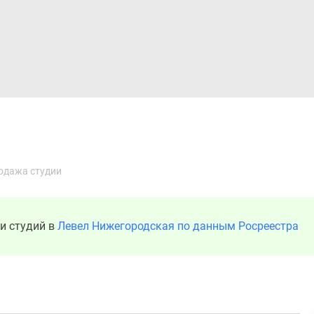
Дома и коттеджи
Ипотека
Медиа
Консультация
одажа студии
и студий в
Левел Нижегородская по данным Росреестра