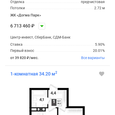
Отделка
предчистовая
Потолки
2.72 м
ЖК «Догма Парк»
6 713 460
₽
Центр-инвест, СберБанк, СДМ-Банк
Ставка
5.90%
Первый взнос
20.01%
от 39 820
₽
/мес.
Все варианты
2
1-комнатная 34.20 м