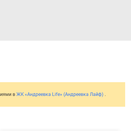
Войти
ниями в
ЖК «Андреевка Life» (Андреевка Лайф)
.