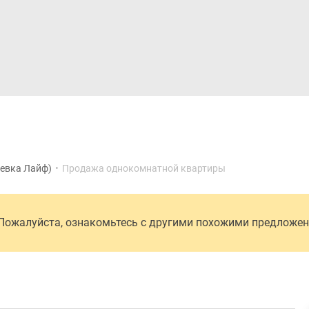
Дома и коттеджи
Ипотека
Медиа
Консультация
еевка Лайф)
•
Продажа однокомнатной квартиры
 Пожалуйста, ознакомьтесь с другими похожими предложе