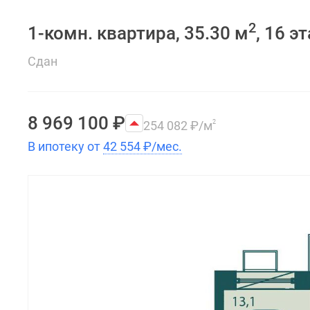
2
1-комн. квартира, 35.30 м
, 16 э
Сдан
8 969 100
₽
254 082
₽
/м
2
В ипотеку от
42 554
₽
/мес.