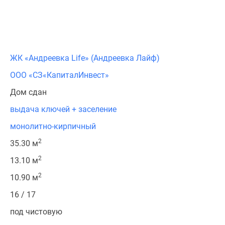
ЖК «Андреевка Life» (Андреевка Лайф)
ООО «СЗ«КапиталИнвест»
Дом сдан
выдача ключей + заселение
монолитно-кирпичный
2
35.30 м
2
13.10 м
2
10.90 м
16 / 17
под чистовую