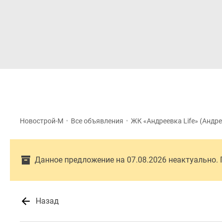
Новостройки
Квартиры
Новострой-М
•
Все объявления
•
ЖК «Андреевка Life» (Андр
Данное предложение на 07.08.2026 неактуально.
Назад