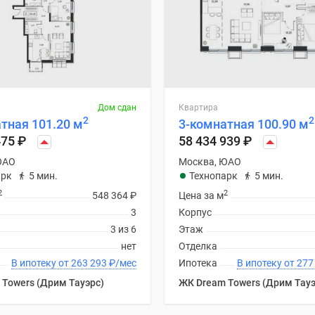
Дом сдан
Квартира
2
2
тная 101.20 м
3-комнатная 100.90 м
475
₽
58 434 939
₽
ЮАО
Москва, ЮАО
арк
5 мин.
Технопарк
5 мин.
2
2
548 364
₽
Цена за м
3
Корпус
3 из 6
Этаж
нет
Отделка
В ипотеку от 263 293
₽
/мес
Ипотека
В ипотеку
Towers (Дрим Тауэрс)
ЖК Dream Towers (Дрим Тауэ