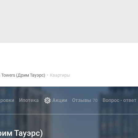
Дома и коттеджи
Ипотека
Медиа
Консультация
 Towers (Дрим Тауэрс)
•
Квартиры
ровки
Ипотека
Акции
Отзывы
Вопрос - ответ
70
рим Тауэрс)