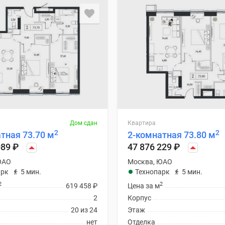
Дом сдан
Квартира
2
2
тная 73.70 м
2-комнатная 73.80 м
089
₽
47 876 229
₽
ЮАО
Москва, ЮАО
арк
5 мин.
Технопарк
5 мин.
2
2
619 458
₽
Цена за м
2
Корпус
20 из 24
Этаж
нет
Отделка