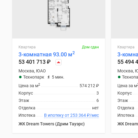
Квартира
Дом сдан
Квартира
2
3-комнатная 93.00 м
3-комна
53 401 713
₽
55 494 
Москва, ЮАО
Москва, 
Технопарк
5 мин.
Техноп
2
Цена за м
574 212
₽
Цена за м
Корпус
3
Корпус
Этаж
6
Этаж
Отделка
нет
Отделка
Ипотека
В ипотеку от 253 364
₽
/мес
Ипотека
ЖК Dream Towers (Дрим Тауэрс)
ЖК Dream 