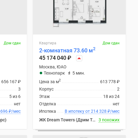
Дом сдан
Квартира
Дом сдан
2
2-комнатная 73.60 м
45 174 040
₽
Москва, ЮАО
Технопарк
5 мин.
2
656 167
₽
Цена за м
613 778
₽
3
Корпус
2
5 из 6
Этаж
18 из 24
нет
Отделка
нет
 от 211 696
₽
/мес
Ипотека
В ипотеку от 214 328
₽
/мес
рс)
ЖК Dream Towers (Дрим Тауэрс)
3 похожих