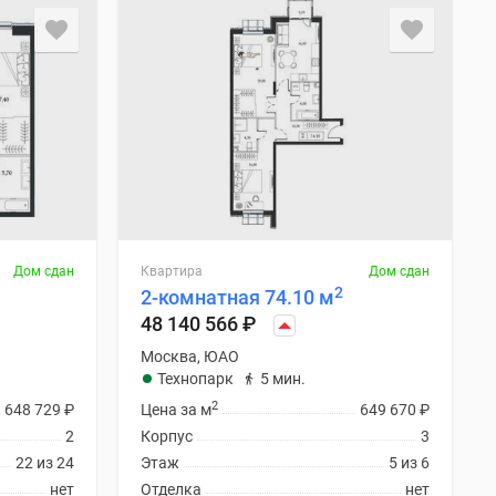
Дом сдан
Квартира
Дом сдан
2
2-комнатная 74.10 м
48 140 566
₽
Москва, ЮАО
Технопарк
5 мин.
2
648 729
₽
Цена за м
649 670
₽
2
Корпус
3
22 из 24
Этаж
5 из 6
нет
Отделка
нет