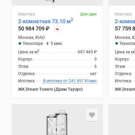
Квартира
Дом сдан
Квартира
2
2-комнатная 73.10 м
2-комна
50 984 709
₽
57 759 
Москва, ЮАО
Москва, 
Технопарк
5 мин.
Техноп
2
Цена за м
697 465
₽
Цена за м
Корпус
3
Корпус
Этаж
6
Этаж
Отделка
нет
Отделка
Ипотека
В ипотеку от 241 897
₽
/мес
Ипотека
ЖК Dream Towers (Дрим Тауэрс)
ЖК Dream 