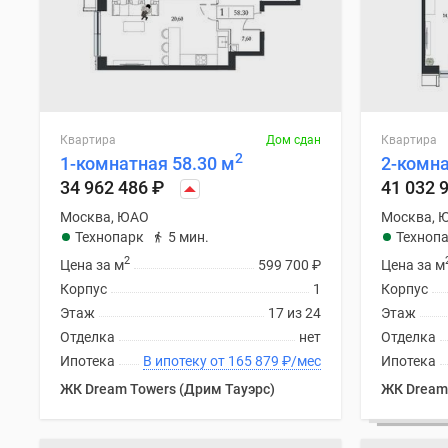
Квартира
Дом сдан
Квартира
2
1-комнатная 58.30 м
2-комна
34 962 486
₽
41 032 
Москва, ЮАО
Москва, 
Технопарк
5 мин.
Техноп
2
Цена за м
599 700
₽
Цена за м
Корпус
1
Корпус
Этаж
17 из 24
Этаж
Отделка
нет
Отделка
Ипотека
В ипотеку от 165 879
₽
/мес
Ипотека
ЖК Dream Towers (Дрим Тауэрс)