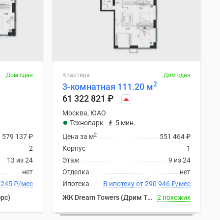
Дом сдан
Квартира
Дом сдан
2
3-комнатная 111.20 м
61 322 821
₽
Москва, ЮАО
Технопарк
5 мин.
2
579 137
₽
Цена за м
551 464
₽
2
Корпус
1
13 из 24
Этаж
9 из 24
нет
Отделка
нет
 от 277 245
₽
/мес
Ипотека
В ипотеку от 290 946
₽
/мес
рс)
ЖК Dream Towers (Дрим Тауэрс)
2 похожих