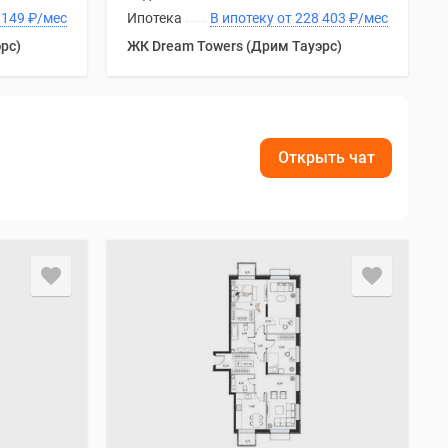
 от 227 149
₽
/мес
Ипотека
В ипотеку от 228 403
₽
/мес
рс)
ЖК Dream Towers (Дрим Тауэрс)
Открыть чат
.