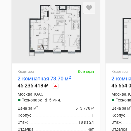
Квартира
Дом сдан
Квартира
2
2-комнатная 73.70 м
2-комна
45 235 418
₽
45 654 
Москва, ЮАО
Москва, 
Технопарк
5 мин.
Техноп
2
Цена за м
613 778
₽
Цена за м
Корпус
1
Корпус
Этаж
18 из 24
Этаж
Отделка
нет
Отделка