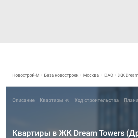
Новостройки
Квартиры
Новострой-М
•
База новостроек
•
Москва
•
ЮАО
•
ЖК Dream
Описание
Квартиры
Ход строительства
Плани
49
Квартиры в ЖК Dream Towers (Д