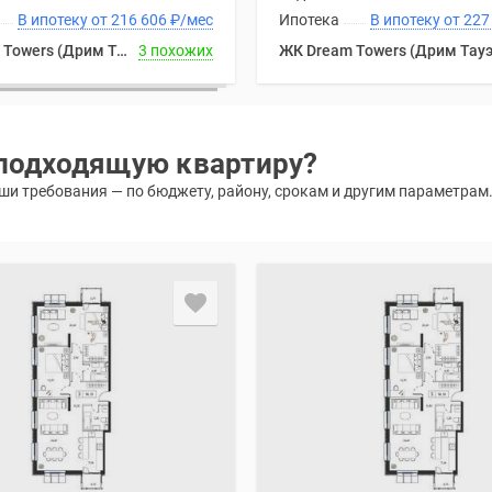
В ипотеку от 216 606
₽
/мес
Ипотека
В ипотеку
ЖК Dream Towers (Дрим Тауэрс)
3 похожих
ЖК Dream Towers (Дрим Тауэ
подходящую квартиру?
и требования — по бюджету, району, срокам и другим параметрам