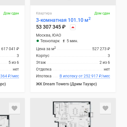
Дом сдан
Квартира
Дом сдан
2
3-комнатная 101.10 м
53 307 345
₽
Москва, ЮАО
Технопарк
5 мин.
2
617 041
₽
Цена за м
527 273
₽
3
Корпус
3
5 из 6
Этаж
2 из 6
нет
Отделка
нет
 от 288 364
₽
/мес
Ипотека
В ипотеку от 252 917
₽
/мес
рс)
ЖК Dream Towers (Дрим Тауэрс)