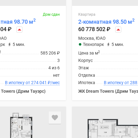
Дом сдан
Квартира
2
2
тная 98.70 м
2-комнатная 98.50 м
804
₽
60 778 502
₽
ЮАО
Москва, ЮАО
арк
5 мин.
Технопарк
5 мин.
2
2
585 206
₽
Цена за м
3
Корпус
4 из 6
Этаж
нет
Отделка
В ипотеку от 274 041
₽
/мес
Ипотека
В ипотеку
Towers (Дрим Тауэрс)
ЖК Dream Towers (Дрим Тауэ