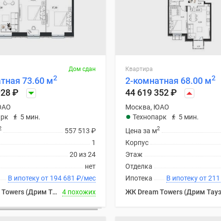
Дом сдан
Квартира
2
2
тная 73.60 м
2-комнатная 68.00 м
928
₽
44 619 352
₽
ЮАО
Москва, ЮАО
арк
5 мин.
Технопарк
5 мин.
2
2
557 513
₽
Цена за м
1
Корпус
20 из 24
Этаж
нет
Отделка
В ипотеку от 194 681
₽
/мес
Ипотека
В ипотеку
ЖК Dream Towers (Дрим Тауэрс)
4 похожих
ЖК Dream Towers (Дрим Тауэ