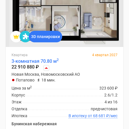
3D планировки
Квартира
4 квартал 2027
2
3-комнатная 70.80 м
22 910 880
₽
Новая Москва, Новомосковский АО
Потапово
18 мин.
2
Цена за м
323 600
₽
Корпус
2.6/1.2
Этаж
4 из 16
Отделка
предчистовая
Ипотека
В ипотеку от 68 681
₽
/мес
Бунинская набережная