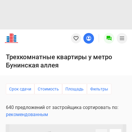
Новостройки
Квартиры
Ипотека
Новостройки
Трехкомнатные квартиры у метро
Москвы
Бунинская аллея
Новостройки
Подмосковья
Новостройки
Новой
Срок сдачи
Стоимость
Площадь
Фильтры
Москвы
Готовые
640 предложений от застройщика сортировать по:
новостройки
рекомендованным
Новостройки
на
карте