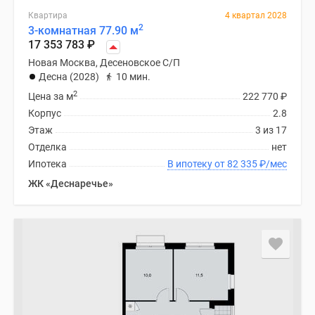
Квартира
4 квартал 2028
2
3-комнатная 77.90 м
17 353 783
₽
Новая Москва, Десеновское С/П
Десна (2028)
10 мин.
2
Цена за м
222 770
₽
Корпус
2.8
Этаж
3 из 17
Отделка
нет
Ипотека
В ипотеку от 82 335
₽
/мес
ЖК «Деснаречье»