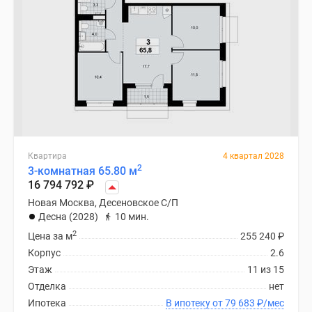
Квартира
4 квартал 2028
2
3-комнатная 65.80 м
16 794 792
₽
Новая Москва, Десеновское С/П
Десна (2028)
10 мин.
2
Цена за м
255 240
₽
Корпус
2.6
Этаж
11 из 15
Отделка
нет
Ипотека
В ипотеку от 79 683
₽
/мес