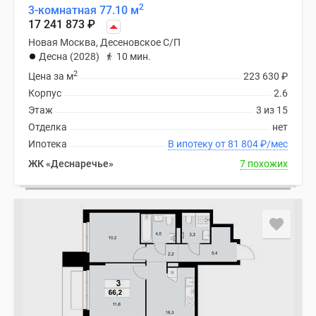
2
3-комнатная 77.10 м
17 241 873
₽
Новая Москва, Десеновское С/П
Десна (2028)
10 мин.
2
Цена за м
223 630
₽
Корпус
2.6
Этаж
3 из 15
Отделка
нет
Ипотека
В ипотеку от 81 804
₽
/мес
ЖК «Деснаречье»
7 похожих