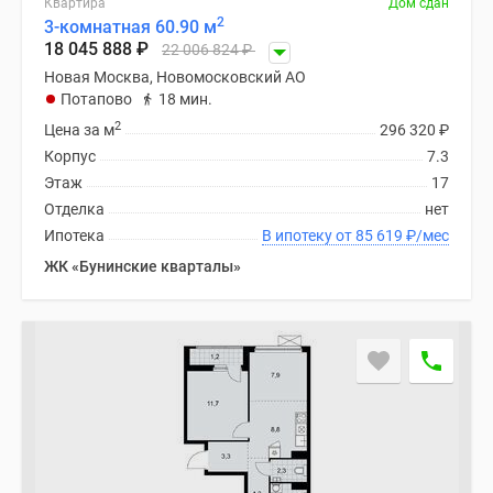
Квартира
Дом сдан
Новости
2
3-комнатная 60.90 м
недвижимости
18 045 888
₽
22 006 824
₽
Мнение
Новая Москва, Новомосковский АО
эксперта
Потапово
18 мин.
Аналитика
2
Цена за м
296 320
₽
рынка
Корпус
7.3
Покупателю
Этаж
17
Экспертиза
Отделка
нет
новостроек
Ипотека
В ипотеку от 85 619
₽
/мес
Эксперты
ЖК «Бунинские кварталы»
и
авторы
О
проекте
Контакты
Реклама
на
сайте
Vk