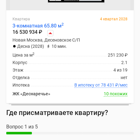
Квартира
4 квартал 2028
2
3-комнатная 65.80 м
16 530 934
₽
Новая Москва, Десеновское С/П
Десна (2028)
10 мин.
2
Цена за м
251 230
₽
Корпус
2.1
Этаж
4 из 19
Отделка
нет
Ипотека
В ипотеку от 78 431
₽
/мес
ЖК «Деснаречье»
10 похожих
Где присматриваете квартиру?
Вопрос 1 из 5