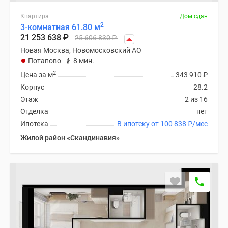
поселки
Квартира
Дом сдан
у
2
3-комнатная 61.80 м
водоема
21 253 638
₽
25 606 830
₽
Коттеджные
Новая Москва, Новомосковский АО
поселки
Потапово
8 мин.
в
2
Цена за м
343 910
₽
ипотеку
Корпус
28.2
Бизнес-
Этаж
2 из 16
центры
Отделка
нет
Коттеджи
Ипотека
В ипотеку от 100 838
₽
/мес
Скидки
Жилой район «Скандинавия»
и
акции
Макс