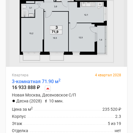
Квартира
4 квартал 2028
2
3-комнатная 71.90 м
16 933 888
₽
Новая Москва, Десеновское С/П
Десна (2028)
10 мин.
2
Цена за м
235 520
₽
Корпус
2.3
Этаж
5 из 19
Отделка
нет