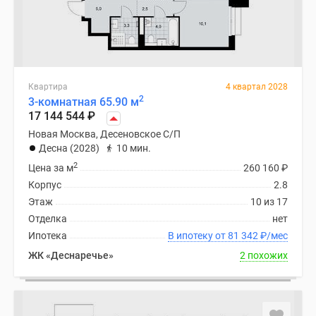
Квартира
4 квартал 2028
2
3-комнатная 65.90 м
17 144 544
₽
Новая Москва, Десеновское С/П
Десна (2028)
10 мин.
2
Цена за м
260 160
₽
Корпус
2.8
Этаж
10 из 17
Отделка
нет
Ипотека
В ипотеку от 81 342
₽
/мес
ЖК «Деснаречье»
2 похожих