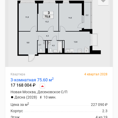
Квартира
4 квартал 2028
2
3-комнатная 75.60 м
17 168 004
₽
Новая Москва, Десеновское С/П
Десна (2028)
10 мин.
2
Цена за м
227 090
₽
Корпус
2.3
Этаж
4 из 19