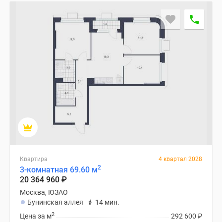
застройщиком
Rutube
Поиск
дома
в
Москве
Программа
реновации
в
Москве
Новостройки
премиум-
класса
Новостройки
Квартира
4 квартал 2028
2
бизнес-
3-комнатная 69.60 м
20 364 960
₽
класса
Москва, ЮЗАО
Рассрочка
Бунинская аллея
14 мин.
Траншевая
2
Цена за м
292 600
₽
ипотека