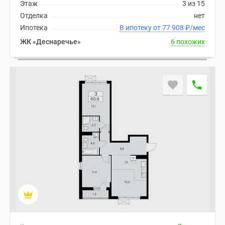
1-
Этаж
3 из 15
комнатные
Отделка
нет
2-
Ипотека
В ипотеку от 77 908
₽
/мес
комнатные
ЖК «Деснаречье»
6 похожих
3-
комнатные
Квартиры
на
карте
Ипотечный
калькулятор
Семейная
ипотека
Военная
ипотека
Банки
и
программы
Медиа