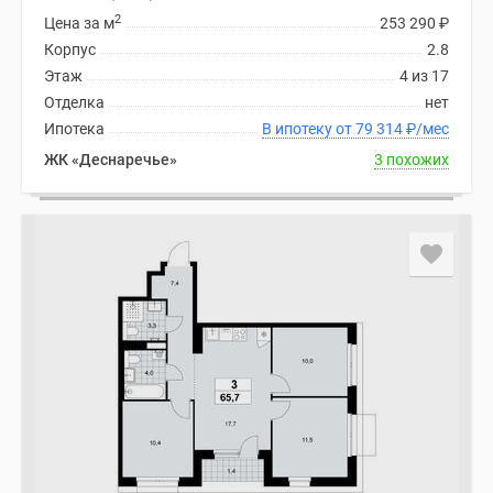
2
Цена за м
253 290
₽
Корпус
2.8
Этаж
4 из 17
Отделка
нет
Ипотека
В ипотеку от 79 314
₽
/мес
ЖК «Деснаречье»
3 похожих