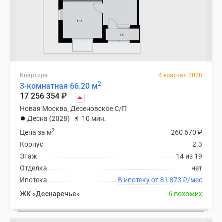
Квартира
4 квартал 2028
2
3-комнатная 66.20 м
17 256 354
₽
Новая Москва, Десеновское С/П
Десна (2028)
10 мин.
2
Цена за м
260 670
₽
Корпус
2.3
Этаж
14 из 19
Отделка
нет
Ипотека
В ипотеку от 81 873
₽
/мес
ЖК «Деснаречье»
6 похожих