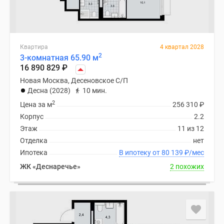
Квартира
4 квартал 2028
2
3-комнатная 65.90 м
16 890 829
₽
Новая Москва, Десеновское С/П
Десна (2028)
10 мин.
2
Цена за м
256 310
₽
Корпус
2.2
Этаж
11 из 12
Отделка
нет
Ипотека
В ипотеку от 80 139
₽
/мес
ЖК «Деснаречье»
2 похожих