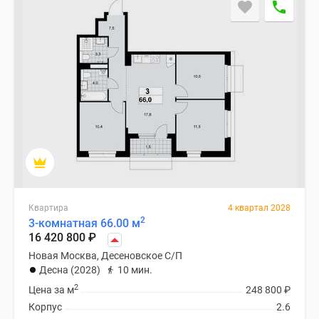
Специальные
предложения
Коммерческие
помещения
Продавцы
и
застройщики
Панорамы
новостроек
Видеообзор
новостроек
Экспертиза
Квартира
4 квартал 2028
новостроек
2
3-комнатная 66.00 м
16 420 800
₽
Экология
Москвы
Новая Москва, Десеновское С/П
Десна (2028)
10 мин.
и
2
Подмосковья
Цена за м
248 800
₽
Студии
Корпус
2.6