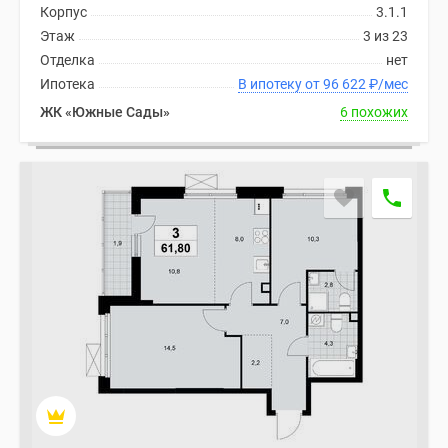
Корпус
3.1.1
Дома
Этаж
3 из 23
и
Отделка
нет
коттеджи
Ипотека
В ипотеку от 96 622
₽
/мес
Коттеджные
поселки
ЖК «Южные Сады»
6 похожих
в
Новой
Москве
Готовые
коттеджные
поселки
Строящиеся
коттеджные
поселки
Коттеджные
поселки
в
лесу
Коттеджные