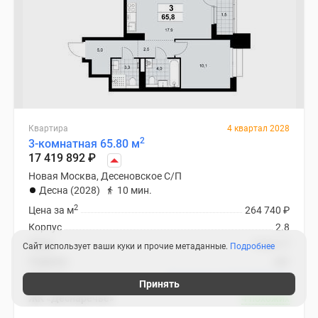
Квартира
4 квартал 2028
2
3-комнатная 65.80 м
17 419 892
₽
Новая Москва, Десеновское С/П
Десна (2028)
10 мин.
2
Цена за м
264 740
₽
Корпус
2.8
Этаж
13 из 17
Сайт использует ваши куки и прочие метаданные.
Подробнее
Отделка
нет
Ипотека
В ипотеку от 82 649
₽
/мес
Принять
ЖК «Деснаречье»
4 похожих