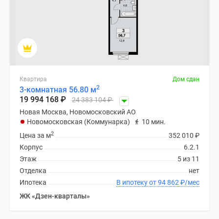
Дзен
Машино-
места
Апартаменты
#траншевая
ипотека
Квартира
Дом сдан
#рассрочка
2
3-комнатная 56.80 м
ИТ-
19 994 168
₽
24 383 104
₽
ипотека
Новая Москва, Новомосковский АО
Квартиры
Новомосковская (Коммунарка)
10 мин.
со
2
Цена за м
352 010
₽
скидками
Корпус
6.2.1
до
Этаж
5 из 11
41%
Отделка
нет
Видео
Ипотека
В ипотеку от 94 862
₽
/мес
360°
ЖК «Дзен-кварталы»
новостроек
Субсидированная