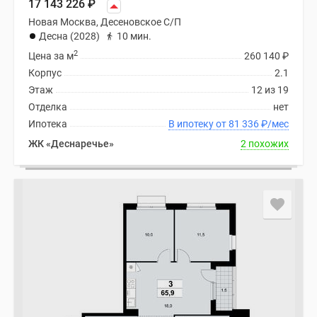
17 143 226
₽
Новая Москва, Десеновское С/П
Десна (2028)
10 мин.
2
Цена за м
260 140
₽
Корпус
2.1
Этаж
12 из 19
Отделка
нет
Ипотека
В ипотеку от 81 336
₽
/мес
ЖК «Деснаречье»
2 похожих