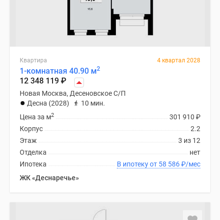
Квартира
4 квартал 2028
2
1-комнатная 40.90 м
12 348 119
₽
Новая Москва, Десеновское С/П
Десна (2028)
10 мин.
2
Цена за м
301 910
₽
Корпус
2.2
Этаж
3 из 12
Отделка
нет
Ипотека
В ипотеку от 58 586
₽
/мес
ЖК «Деснаречье»