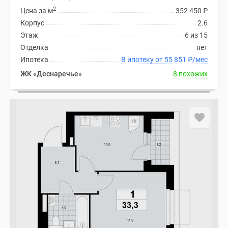
2
Цена за м
352 450
₽
Корпус
2.6
Этаж
6 из 15
Отделка
нет
Ипотека
В ипотеку от 55 851
₽
/мес
ЖК «Деснаречье»
8 похожих