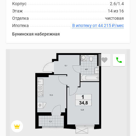
Корпус
2.6/1.4
Дома
Этаж
14 из 16
и
Отделка
чистовая
коттеджи
Ипотека
В ипотеку от 44 215
₽
/мес
Коттеджные
поселки
Бунинская набережная
в
Новой
Москве
Готовые
коттеджные
поселки
Строящиеся
коттеджные
поселки
Коттеджные
поселки
в
лесу
Коттеджные