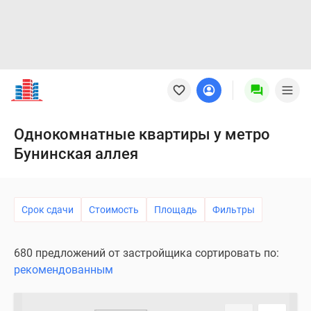
Новостройки
Квартиры
Ипотека
Новостройки
Однокомнатные квартиры у метро
Москвы
Бунинская аллея
Новостройки
Подмосковья
Новостройки
Новой
Срок сдачи
Стоимость
Площадь
Фильтры
Москвы
Готовые
680 предложений от застройщика сортировать по:
новостройки
рекомендованным
Новостройки
на
карте