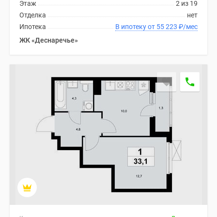
1-
Этаж
2 из 19
комнатные
Отделка
нет
2-
Ипотека
В ипотеку от 55 223
₽
/мес
комнатные
ЖК «Деснаречье»
3-
комнатные
Квартиры
на
карте
Ипотечный
калькулятор
Семейная
ипотека
Военная
ипотека
Банки
и
программы
Медиа