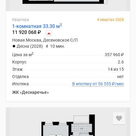
Квартира
4 квартал 2028
2
1-комнатная 33.30 м
11 920 068
₽
Новая Москва, Десеновское С/П
Десна (2028)
10 мин.
2
Цена за м
357 960
₽
Корпус
2.6
Этаж
14 из 15
Отделка
нет
Ипотека
В ипотеку от 56 555
₽
/мес
ЖК «Деснаречье»