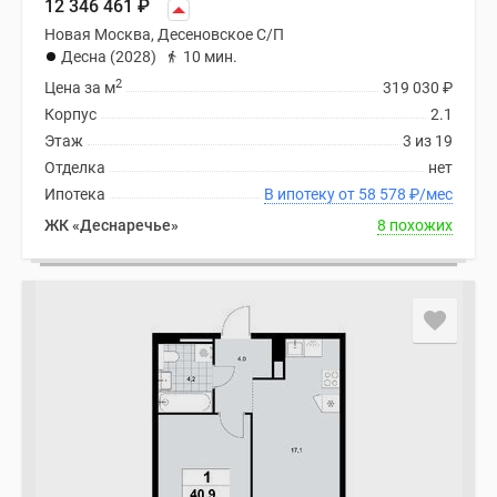
12 346 461
₽
Новая Москва, Десеновское С/П
Десна (2028)
10 мин.
2
Цена за м
319 030
₽
Корпус
2.1
Этаж
3 из 19
Отделка
нет
Ипотека
В ипотеку от 58 578
₽
/мес
ЖК «Деснаречье»
8 похожих