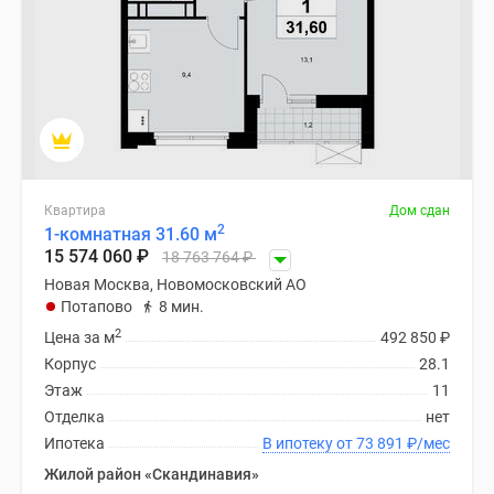
Квартира
Дом сдан
2
1-комнатная 31.60 м
15 574 060
₽
18 763 764
₽
Новая Москва, Новомосковский АО
Потапово
8 мин.
2
Цена за м
492 850
₽
Корпус
28.1
Этаж
11
Отделка
нет
Ипотека
В ипотеку от 73 891
₽
/мес
Жилой район «Скандинавия»