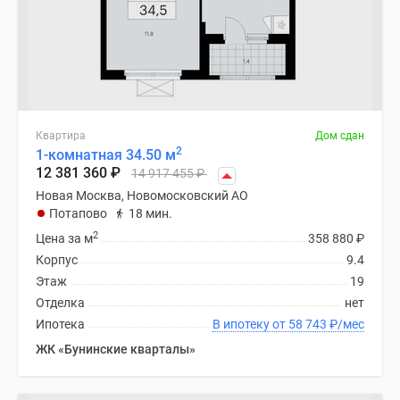
Квартира
Дом сдан
2
1-комнатная 34.50 м
12 381 360
₽
14 917 455
₽
Новая Москва, Новомосковский АО
Потапово
18 мин.
2
Цена за м
358 880
₽
Корпус
9.4
Этаж
19
Отделка
нет
Ипотека
В ипотеку от 58 743
₽
/мес
ЖК «Бунинские кварталы»