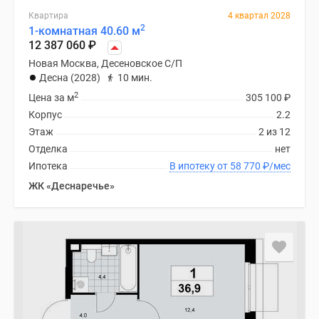
Квартира
4 квартал 2028
2
1-комнатная 40.60 м
12 387 060
₽
Новая Москва, Десеновское С/П
Десна (2028)
10 мин.
2
Цена за м
305 100
₽
Корпус
2.2
Этаж
2 из 12
Отделка
нет
Ипотека
В ипотеку от 58 770
₽
/мес
ЖК «Деснаречье»