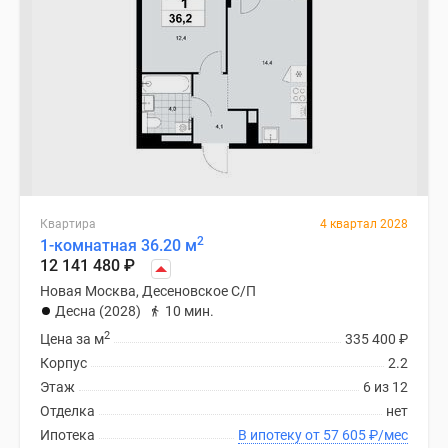
Квартира
4 квартал 2028
2
1-комнатная 36.20 м
12 141 480
₽
Новая Москва, Десеновское С/П
Десна (2028)
10 мин.
2
Цена за м
335 400
₽
Корпус
2.2
Этаж
6 из 12
Отделка
нет
Ипотека
В ипотеку от 57 605
₽
/мес