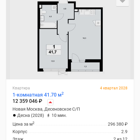
Квартира
4 квартал 2028
2
1-комнатная 41.70 м
12 359 046
₽
Новая Москва, Десеновское С/П
Десна (2028)
10 мин.
2
Цена за м
296 380
₽
Корпус
2.9
Этаж
2 из 12