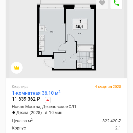
Специальные
предложения
Коммерческие
помещения
Продавцы
и
застройщики
Панорамы
новостроек
Видеообзор
новостроек
Экспертиза
Квартира
4 квартал 2028
новостроек
2
1-комнатная 36.10 м
11 639 362
₽
Экология
Москвы
Новая Москва, Десеновское С/П
Десна (2028)
10 мин.
и
2
Подмосковья
Цена за м
322 420
₽
Студии
Корпус
2.1