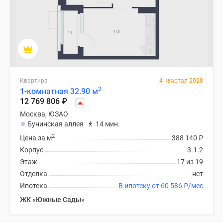
Дзен
Машино-
места
Апартаменты
#траншевая
ипотека
Квартира
4 квартал 2028
#рассрочка
2
1-комнатная 32.90 м
ИТ-
12 769 806
₽
ипотека
Москва, ЮЗАО
Квартиры
Бунинская аллея
14 мин.
со
2
Цена за м
388 140
₽
скидками
Корпус
3.1.2
до
Этаж
17 из 19
41%
Отделка
нет
Видео
Ипотека
В ипотеку от 60 586
₽
/мес
360°
ЖК «Южные Сады»
новостроек
Субсидированная