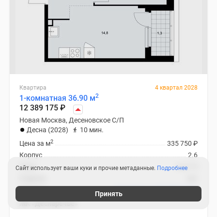
Квартира
4 квартал 2028
2
1-комнатная 36.90 м
12 389 175
₽
Новая Москва, Десеновское С/П
Десна (2028)
10 мин.
2
Цена за м
335 750
₽
Корпус
2.6
Этаж
2 из 15
Сайт использует ваши куки и прочие метаданные.
Подробнее
Отделка
нет
Ипотека
В ипотеку от 58 780
₽
/мес
Принять
ЖК «Деснаречье»