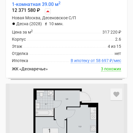
2
1-комнатная 39.00 м
12 371 580
₽
Новая Москва, Десеновское С/П
Десна (2028)
10 мин.
2
Цена за м
317 220
₽
Корпус
2.6
Этаж
4 из 15
Отделка
нет
Ипотека
В ипотеку от 58 697
₽
/мес
ЖК «Деснаречье»
3 похожих