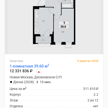
Квартира
4 квартал 2028
2
1-комнатная 39.60 м
12 331 836
₽
Новая Москва, Десеновское С/П
Десна (2028)
10 мин.
2
Цена за м
311 410
₽
Корпус
2.2
Этаж
2 из 12
Отделка
нет