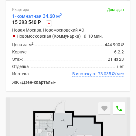
поселки
Квартира
Дом сдан
у
2
1-комнатная 34.60 м
водоема
15 393 540
₽
Коттеджные
Новая Москва, Новомосковский АО
поселки
Новомосковская (Коммунарка)
10 мин.
в
2
Цена за м
444 900
₽
ипотеку
Корпус
6.2.2
Бизнес-
Этаж
21 из 23
центры
Отделка
нет
Коттеджи
Ипотека
В ипотеку от 73 035
₽
/мес
Скидки
ЖК «Дзен-кварталы»
и
акции
Макс