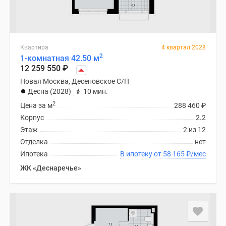
Квартира
4 квартал 2028
2
1-комнатная 42.50 м
12 259 550
₽
Новая Москва, Десеновское С/П
Десна (2028)
10 мин.
2
Цена за м
288 460
₽
Корпус
2.2
Этаж
2 из 12
Отделка
нет
Ипотека
В ипотеку от 58 165
₽
/мес
ЖК «Деснаречье»