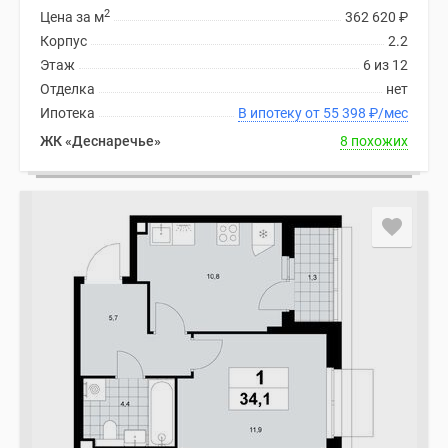
2
Цена за м
362 620
₽
Корпус
2.2
Этаж
6 из 12
Отделка
нет
Ипотека
В ипотеку от 55 398
₽
/мес
ЖК «Деснаречье»
8 похожих