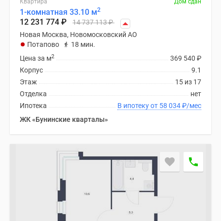
Квартира
Дом сдан
Новости
2
1-комнатная 33.10 м
недвижимости
12 231 774
₽
14 737 113
₽
Мнение
Новая Москва, Новомосковский АО
эксперта
Потапово
18 мин.
Аналитика
2
Цена за м
369 540
₽
рынка
Корпус
9.1
Покупателю
Этаж
15 из 17
Экспертиза
Отделка
нет
новостроек
Ипотека
В ипотеку от 58 034
₽
/мес
Эксперты
ЖК «Бунинские кварталы»
и
авторы
О
проекте
Контакты
Реклама
на
сайте
Vk