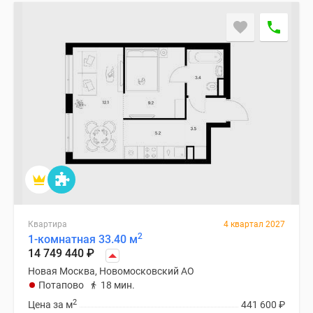
застройщиком
Rutube
Поиск
дома
в
Москве
Программа
реновации
в
Москве
Новостройки
премиум-
класса
Новостройки
Квартира
4 квартал 2027
2
бизнес-
1-комнатная 33.40 м
14 749 440
₽
класса
Новая Москва, Новомосковский АО
Рассрочка
Потапово
18 мин.
Траншевая
2
Цена за м
441 600
₽
ипотека