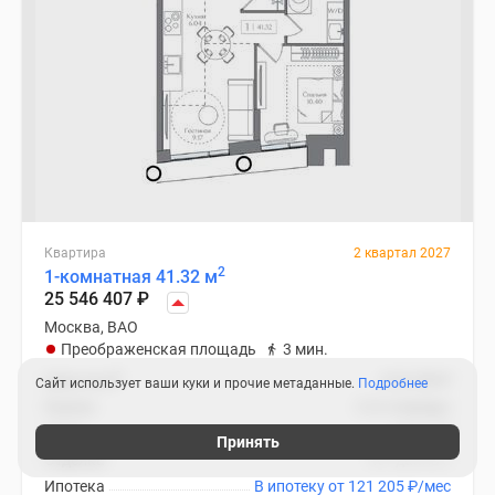
Квартира
2 квартал 2027
2
1-комнатная 41.32 м
25 546 407
₽
Москва, ВАО
Преображенская площадь
3 мин.
2
Цена за м
618 258
₽
Сайт использует ваши куки и прочие метаданные.
Подробнее
Корпус
2 (2 очередь)
Этаж
10 из 16
Принять
Отделка
нет данных
Ипотека
В ипотеку от 121 205
₽
/мес