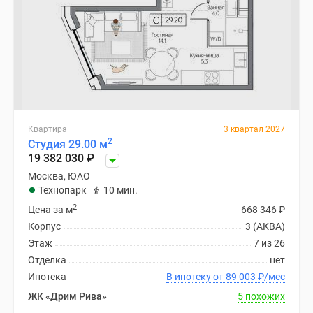
Квартира
3 квартал 2027
2
Студия 29.00 м
19 382 030
₽
Москва, ЮАО
Технопарк
10 мин.
2
Цена за м
668 346
₽
Корпус
3 (АКВА)
Этаж
7 из 26
Отделка
нет
Ипотека
В ипотеку от 89 003
₽
/мес
ЖК «Дрим Рива»
5 похожих