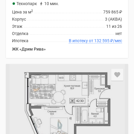
Технопарк
10 мин.
2
Цена за м
759 865
₽
Корпус
3 (АКВА)
Этаж
11 из 26
Отделка
нет
Ипотека
В ипотеку от 132 595
₽
/мес
ЖК «Дрим Рива»