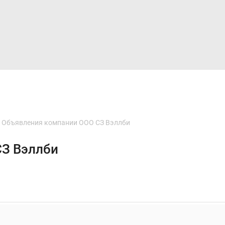
Дома и коттеджи
Ипотека
Медиа
Консультация
Объявления компании ООО СЗ Вэллби
СЗ Вэллби