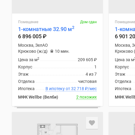
Помещение
Дом сдан
Помещение
2
1-комнатные 32.90 м
1-комна
6 896 005
₽
6 901 2
Москва, ЗелАО
Москва, 
Крюково (ж/д)
10 мин.
Крюково 
2
Цена за м
209 605
₽
Цена за м
Корпус
1
Корпус
Этаж
4 из 7
Этаж
Отделка
чистовая
Отделка
Ипотека
В ипотеку от 32 718
₽
/мес
Ипотека
МФК Wellbe (Велби)
2 похожих
МФК Wellb