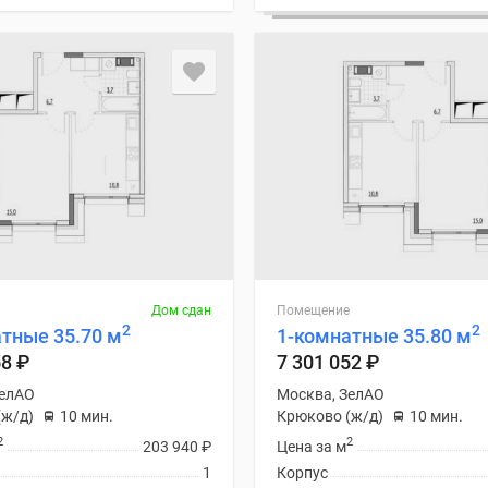
Дом сдан
Помещение
2
2
тные 35.70 м
1-комнатные 35.80 м
58
₽
7 301 052
₽
ЗелАО
Москва, ЗелАО
(ж/д)
10 мин.
Крюково (ж/д)
10 мин.
2
2
203 940
₽
Цена за м
1
Корпус