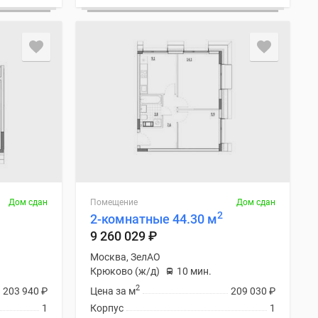
Дом сдан
Помещение
Дом сдан
2
2-комнатные 44.30 м
9 260 029
₽
Москва, ЗелАО
Крюково (ж/д)
10 мин.
2
203 940
₽
Цена за м
209 030
₽
1
Корпус
1