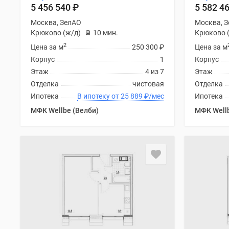
5 456 540
₽
5 582 4
Москва, ЗелАО
Москва, 
Крюково (ж/д)
10 мин.
Крюково 
2
Цена за м
250 300
₽
Цена за м
Корпус
1
Корпус
Этаж
4 из 7
Этаж
Отделка
чистовая
Отделка
Ипотека
В ипотеку от 25 889
₽
/мес
Ипотека
МФК Wellbe (Велби)
МФК Wellb