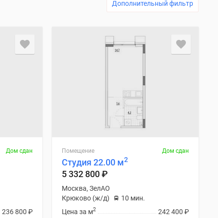
Дополнительный фильтр
Дом сдан
Помещение
Дом сдан
2
Студия 22.00 м
5 332 800
₽
Москва, ЗелАО
Крюково (ж/д)
10 мин.
2
236 800
₽
Цена за м
242 400
₽