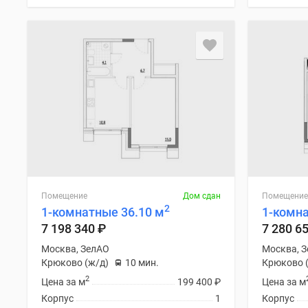
Помещение
Дом сдан
Помещение
2
1-комнатные 36.10 м
1-комна
7 198 340
₽
7 280 6
Москва, ЗелАО
Москва, 
Крюково (ж/д)
10 мин.
Крюково 
2
Цена за м
199 400
₽
Цена за м
Корпус
1
Корпус