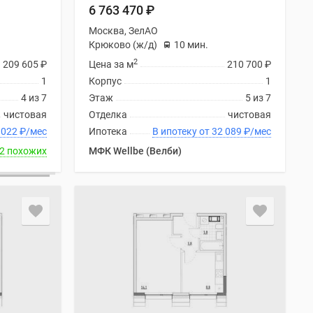
6 763 470
₽
Москва, ЗелАО
Крюково (ж/д)
10 мин.
2
209 605
₽
Цена за м
210 700
₽
1
Корпус
1
4 из 7
Этаж
5 из 7
чистовая
Отделка
чистовая
ку от 32 022
₽
/мес
Ипотека
В ипотеку от 32 089
₽
/мес
2 похожих
МФК Wellbe (Велби)