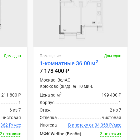
Дом сдан
Помещение
Дом сдан
2
1-комнатные 36.00 м
7 178 400
₽
Москва, ЗелАО
Крюково (ж/д)
10 мин.
2
211 800
₽
Цена за м
199 400
₽
1
Корпус
1
6 из 7
Этаж
2 из 7
чистовая
Отделка
чистовая
ку от 33 362
₽
/мес
Ипотека
В ипотеку от 34 058
₽
/мес
2 похожих
МФК Wellbe (Велби)
3 похожих