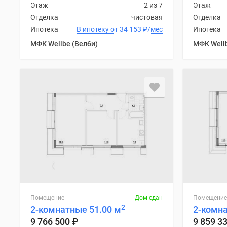
Этаж
2 из 7
Этаж
Отделка
чистовая
Отделка
Ипотека
В ипотеку от 34 153
₽
/мес
Ипотека
МФК Wellbe (Велби)
МФК Wellb
Помещение
Дом сдан
Помещение
2
2-комнатные 51.00 м
2-комна
9 766 500
₽
9 859 3