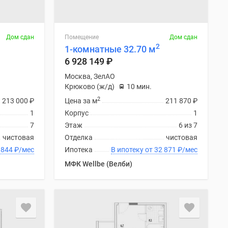
Дом сдан
Помещение
Дом сдан
2
1-комнатные 32.70 м
6 928 149
₽
Москва, ЗелАО
Крюково (ж/д)
10 мин.
2
213 000
₽
Цена за м
211 870
₽
1
Корпус
1
7
Этаж
6 из 7
чистовая
Отделка
чистовая
ку от 32 844
₽
/мес
Ипотека
В ипотеку от 32 871
₽
/мес
МФК Wellbe (Велби)