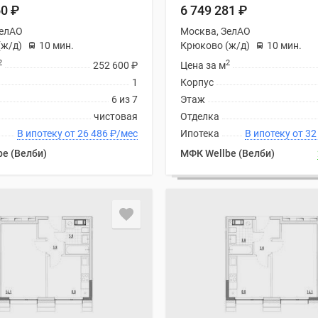
60
₽
6 749 281
₽
ЗелАО
Москва, ЗелАО
(ж/д)
10 мин.
Крюково (ж/д)
10 мин.
2
2
252 600
₽
Цена за м
1
Корпус
6 из 7
Этаж
чистовая
Отделка
В ипотеку от 26 486
₽
/мес
Ипотека
В ипоте
e (Велби)
МФК Wellbe (Велби)