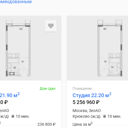
омендованным
Дом сдан
Помещение
2
2
21.90 м
Студия 22.20 м
20
₽
5 256 960
₽
ЗелАО
Москва, ЗелАО
(ж/д)
10 мин.
Крюково (ж/д)
10 мин.
2
2
236 800
₽
Цена за м