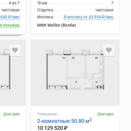
4 из 7
Этаж
7
чистовая
Отделка
чистовая
ку от 34 640
₽
/мес
Ипотека
В ипотеку от 43 934
₽
/мес
4 похожих
МФК Wellbe (Велби)
Дом сдан
Помещение
Дом сдан
2
2-комнатные 50.80 м
10 129 520
₽