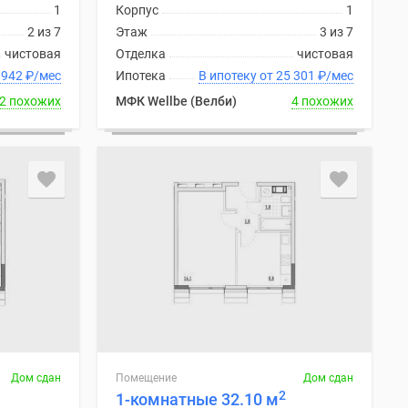
1
Корпус
1
2 из 7
Этаж
3 из 7
чистовая
Отделка
чистовая
ку от 24 942
₽
/мес
Ипотека
В ипотеку от 25 301
₽
/мес
2 похожих
МФК Wellbe (Велби)
4 похожих
Дом сдан
Помещение
Дом сдан
2
1-комнатные 32.10 м