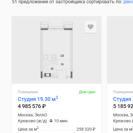
51 предложение от застройщика сортировать по:
рек
Помещение
Дом сдан
Помещение
2
Студия 19.30 м
Студия 
4 985 576
₽
5 185 9
Москва, ЗелАО
Москва, 
Крюково (ж/д)
10 мин.
Крюково 
2
Цена за м
258 320
₽
Цена за м