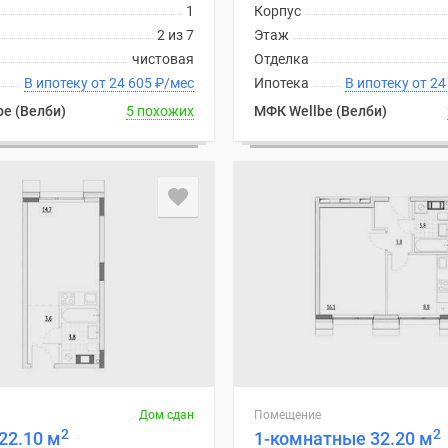
1
Корпус
2 из 7
Этаж
чистовая
Отделка
В ипотеку от 24 605
₽
/мес
Ипотека
В ипоте
e (Велби)
5 похожих
МФК Wellbe (Велби)
Дом сдан
Помещение
2
2
22.10 м
1-комнатные 32.20 м