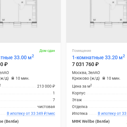
Дом сдан
Помещение
2
2
тные 33.00 м
1-комнатные 33.20 м
00
₽
7 031 760
₽
ЗелАО
Москва, ЗелАО
(ж/д)
10 мин.
Крюково (ж/д)
10 мин.
2
2
213 000
₽
Цена за м
1
Корпус
7
Этаж
чистовая
Отделка
В ипотеку от 33 349
₽
/мес
Ипотека
В ипоте
e (Велби)
МФК Wellbe (Велби)