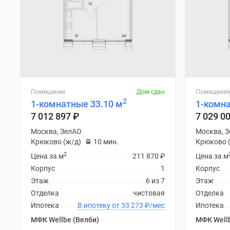
Помещение
Дом сдан
Помещение
2
1-комнатные 33.10 м
1-комна
7 012 897
₽
7 029 0
Москва, ЗелАО
Москва, 
Крюково (ж/д)
10 мин.
Крюково 
2
Цена за м
211 870
₽
Цена за м
Корпус
1
Корпус
Этаж
6 из 7
Этаж
Отделка
чистовая
Отделка
Ипотека
В ипотеку от 33 273
₽
/мес
Ипотека
МФК Wellbe (Велби)
МФК Wellb