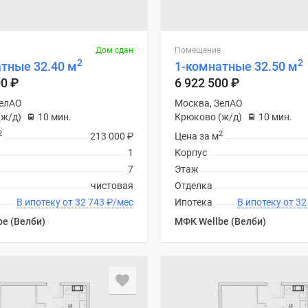
Дом сдан
Помещение
2
2
тные 32.40 м
1-комнатные 32.50 м
00
₽
6 922 500
₽
ЗелАО
Москва, ЗелАО
(ж/д)
10 мин.
Крюково (ж/д)
10 мин.
2
2
213 000
₽
Цена за м
1
Корпус
7
Этаж
чистовая
Отделка
В ипотеку от 32 743
₽
/мес
Ипотека
В ипоте
e (Велби)
МФК Wellbe (Велби)