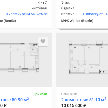
4 из 7
Этаж
чистовая
Отделка
В ипотеку от 34 543
₽
/мес
Ипотека
В ипоте
e (Велби)
МФК Wellbe (Велби)
Дом сдан
Помещение
2
2
тные 50.90 м
2-комнатные 51.10 м
30
₽
10 015 600
₽