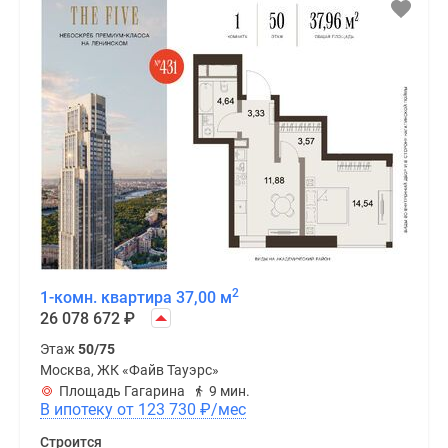
2
1-комн. квартира 37,00 м
26 078 672
₽
Этаж
50/75
Москва, ЖК «Файв Тауэрс»
Площадь Гагарина
9 мин.
В ипотеку от 123 730
₽
/мес
Строится