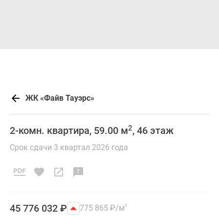
ЖК «Файв Тауэрс»
2
2-комн. квартира, 59.00 м
, 46 этаж
Срок сдачи 3 квартал 2026 года
45 776 032
₽
775 865
₽
/м
2