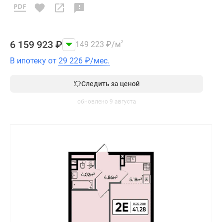
6 159 923
₽
149 223
₽
/м
2
В ипотеку от
29 226
₽
/мес.
Следить за ценой
обновлено 9 августа