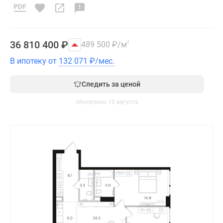
36 810 400
₽
489 500
₽
/м
2
В ипотеку от
132 071
₽
/мес.
Следить за ценой
обновлено 10 августа