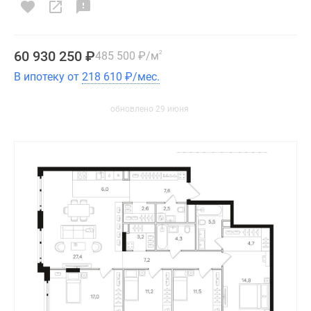
60 930 250
₽
485 500
₽
/м
2
В ипотеку от
218 610
₽
/мес.
обновлено 29 июня