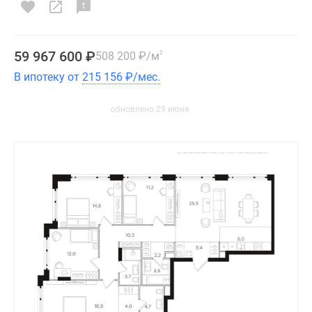
59 967 600
₽
508 200
₽
/м
2
В ипотеку от
215 156
₽
/мес.
обновлено 29 июня