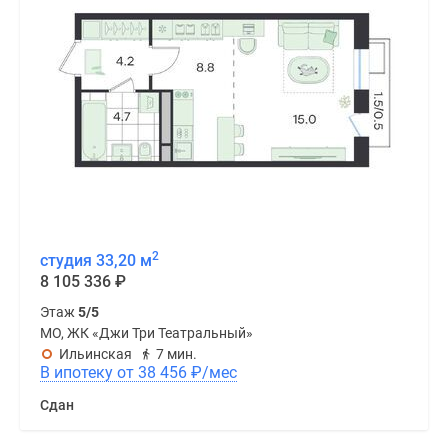
2
студия 33,20 м
8 105 336
₽
Этаж
5/5
МО, ЖК «Джи Три Театральный»
Ильинская
7 мин.
В ипотеку от 38 456
₽
/мес
Сдан