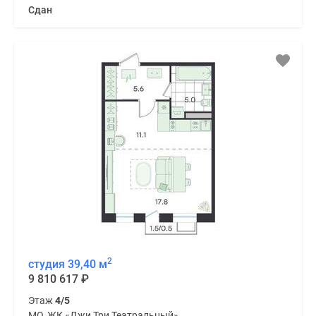
Сдан
2
студия 39,40 м
9 810 617
₽
Этаж
4/5
МО, ЖК «Джи Три Театральный»