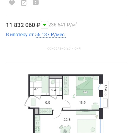
11 832 060
₽
236 641
₽
/м
2
В ипотеку от
56 137
₽
/мес.
обновлено 26 июня