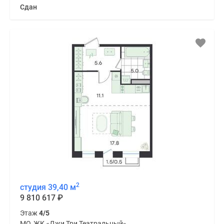
Сдан
2
студия 39,40 м
9 810 617
₽
Этаж
4/5
МО, ЖК «Джи Три Театральный»