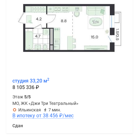
2
студия 33,20 м
8 105 336
₽
Этаж
5/5
МО, ЖК «Джи Три Театральный»
Ильинская
7 мин.
В ипотеку от 38 456
₽
/мес
Сдан