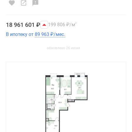
18 961 601
₽
199 806
₽
/м
2
В ипотеку от
89 963
₽
/мес.
обновлено 26 июня