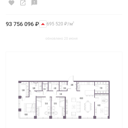
93 756 096
₽
695 520
₽
/м
2
обновлено 20 июня