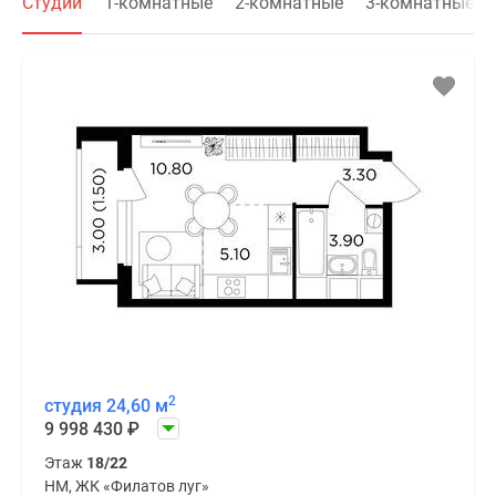
Студии
1-комнатные
2-комнатные
3-комнатные
2
студия 24,60 м
9 998 430
₽
Этаж
18/22
НМ, ЖК «Филатов луг»