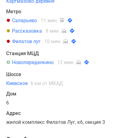
Картмазово деревня
Метро
Саларьево
11 мин.
Рассказовка
8 мин.
Филатов луг
10 мин.
Станция МЦД
Новопеределкино
12 мин.
Шоссе
Киевское
6 км от МКАД
Дом
6
Адрес
жилой комплекс Филатов Луг, к6, секция 3