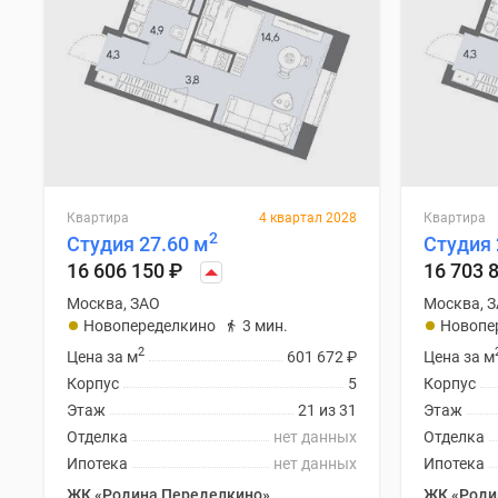
Квартира
4 квартал 2028
Квартира
2
Студия 27.60 м
Студия 
16 606 150
₽
16 703 
Москва, ЗАО
Москва, 
Новопеределкино
3 мин.
Новопе
2
Цена за м
601 672
₽
Цена за м
Корпус
5
Корпус
Этаж
21 из 31
Этаж
Отделка
нет данных
Отделка
Ипотека
нет данных
Ипотека
ЖК «Родина Переделкино»
ЖК «Роди