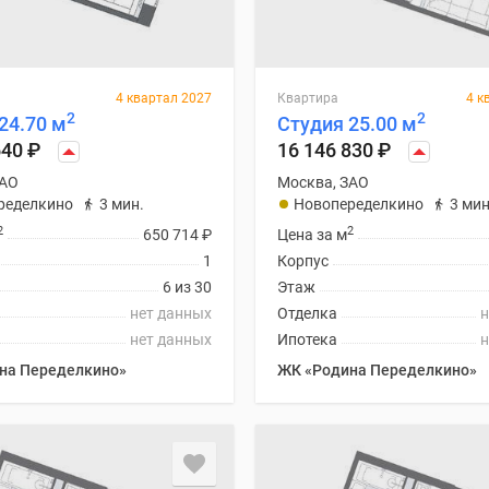
4 квартал 2027
Квартира
4 к
2
2
24.70 м
Студия 25.00 м
640
₽
16 146 830
₽
ЗАО
Москва, ЗАО
ределкино
3 мин.
Новопеределкино
3 мин
2
2
650 714
₽
Цена за м
1
Корпус
6 из 30
Этаж
нет данных
Отделка
н
нет данных
Ипотека
н
на Переделкино»
ЖК «Родина Переделкино»