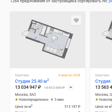
Специальные
1264 предложения от застройщика сортировать по:
р
предложения
Коммерческие
помещения
Продавцы
и
застройщики
Панорамы
новостроек
Видеообзор
новостроек
Экспертиза
новостроек
Экология
Москвы
и
Квартира
4 квартал 2028
Квартира
2
Подмосковья
Студия 25.40 м
Студия 
Студии
13 034 947
₽
13 563 
14 812 440
₽
1-
Москва, ЗАО
Москва, 
комнатные
Новопеределкино
3 мин.
Новопе
2-
комнатные
2
Цена за м
513 187
₽
Цена за м
3-