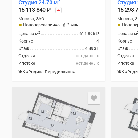
2
Студия 24.70 м
Студия 
Рассрочка
Траншевая
15 113 840
₽
15 298 
ипотека
Москва, ЗАО
Москва, 
Дома
Новопеределкино
3 мин.
Новопе
и
2
коттеджи
Цена за м
611 896
₽
Цена за м
Коттеджные
Корпус
4
Корпус
поселки
Этаж
4 из 31
Этаж
в
Отделка
нет данных
Отделка
Новой
Ипотека
нет данных
Ипотека
Москве
Готовые
ЖК «Родина Переделкино»
ЖК «Роди
коттеджные
поселки
Строящиеся
коттеджные
поселки
Коттеджные
поселки
в
лесу
Коттеджные