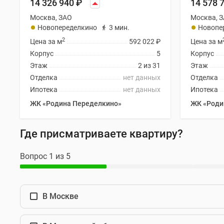
14 326 940
₽
14 578 
новостроек
Эксперты
Москва, ЗАО
Москва, 
и
Новопеределкино
3 мин.
Новопе
авторы
2
Цена за м
592 022
₽
Цена за м
О
проекте
Корпус
5
Корпус
Контакты
Этаж
2 из 31
Этаж
Реклама
Отделка
нет данных
Отделка
на
Ипотека
нет данных
Ипотека
сайте
Vk
ЖК «Родина Переделкино»
ЖК «Роди
Дзен
Машино-
Где присматриваете квартиру?
места
Апартаменты
#траншевая
Вопрос 1 из 5
ипотека
#рассрочка
ИТ-
ипотека
В Москве
Квартиры
со
скидками