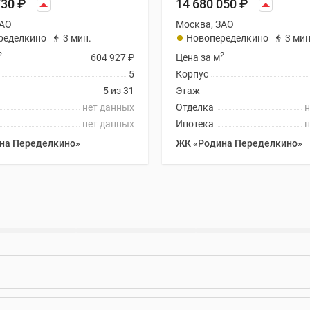
730
₽
14 680 050
₽
ЗАО
Москва, ЗАО
ределкино
3 мин.
Новопеределкино
3 мин
2
2
604 927
₽
Цена за м
5
Корпус
5 из 31
Этаж
нет данных
Отделка
н
нет данных
Ипотека
н
на Переделкино»
ЖК «Родина Переделкино»