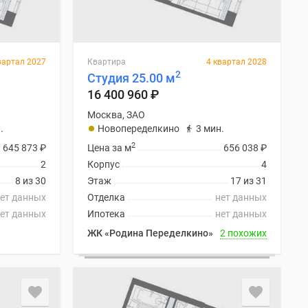
вартал 2027
Квартира
4 квартал 2028
2
Студия 25.00 м
16 400 960
₽
Москва, ЗАО
.
Новопеределкино
3 мин.
2
645 873
₽
Цена за м
656 038
₽
2
Корпус
4
8 из 30
Этаж
17 из 31
ет данных
Отделка
нет данных
ет данных
Ипотека
нет данных
ЖК «Родина Переделкино»
2 похожих