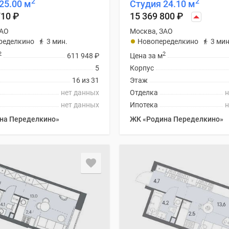
2
2
25.00 м
Студия 24.10 м
710
₽
15 369 800
₽
ЗАО
Москва, ЗАО
ределкино
3 мин.
Новопеределкино
3 мин
2
2
611 948
₽
Цена за м
5
Корпус
16 из 31
Этаж
нет данных
Отделка
н
нет данных
Ипотека
н
на Переделкино»
ЖК «Родина Переделкино»