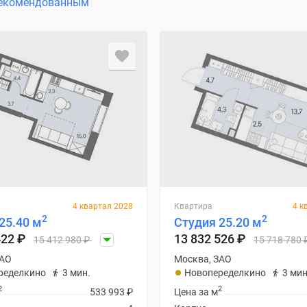
екомендованным
4 квартал 2028
Квартира
4 к
2
2
25.40 м
Студия 25.20 м
422
₽
13 832 526
₽
15 412 980
₽
15 718 780
ЗАО
Москва, ЗАО
ределкино
3 мин.
Новопеределкино
3 мин
2
2
533 993
₽
Цена за м