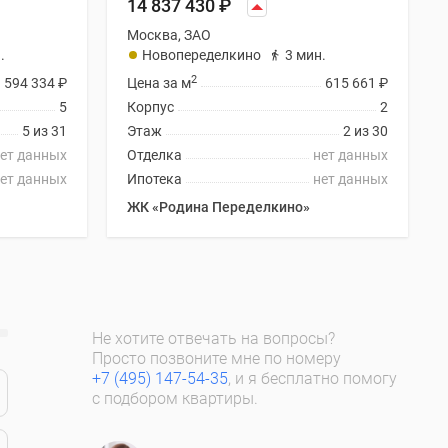
14 837 430
₽
Москва, ЗАО
.
Новопеределкино
3 мин.
2
594 334
₽
Цена за м
615 661
₽
5
Корпус
2
5 из 31
Этаж
2 из 30
ет данных
Отделка
нет данных
ет данных
Ипотека
нет данных
ЖК «Родина Переделкино»
Не хотите отвечать на вопросы?
Просто позвоните мне по номеру
+7 (495) 147-54-35
, и я бесплатно помогу
с подбором квартиры.