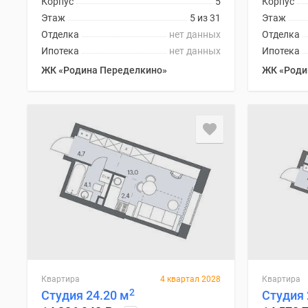
Корпус
5
Корпус
комнатные
Этаж
5 из 31
Этаж
Квартиры
Отделка
нет данных
Отделка
на
карте
Ипотека
нет данных
Ипотека
Ипотечный
ЖК «Родина Переделкино»
ЖК «Роди
калькулятор
Семейная
ипотека
Военная
ипотека
Банки
и
программы
Медиа
Новости
недвижимости
Мнение
эксперта
Аналитика
рынка
Квартира
4 квартал 2028
Квартира
Покупателю
2
Студия 24.20 м
Студия 
Экспертиза