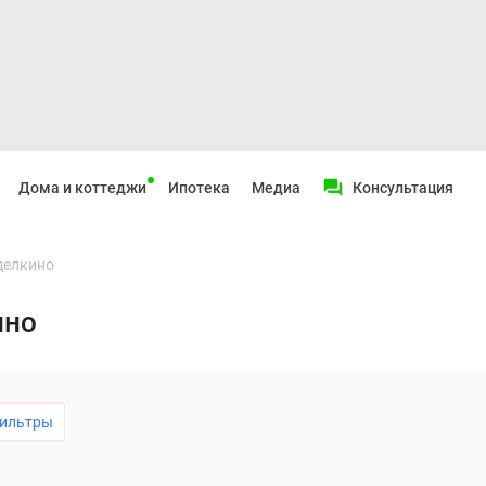
Дома и коттеджи
Ипотека
Медиа
Консультация
делкино
ино
ильтры