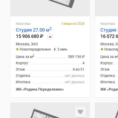
поселки
у
водоема
Коттеджные
поселки
Квартира
4 квартал 2028
Квартира
в
2
Студия 27.00 м
Студия 
ипотеку
15 906 680
₽
16 072 
Бизнес-
центры
Москва, ЗАО
Москва, 
Коттеджи
Новопеределкино
3 мин.
Новопе
Скидки
2
Цена за м
589 136
₽
Цена за м
и
Корпус
4
Корпус
акции
Макс
Этаж
4 из 31
Этаж
Отделка
нет данных
Отделка
Ипотека
нет данных
Ипотека
ЖК «Родина Переделкино»
ЖК «Роди