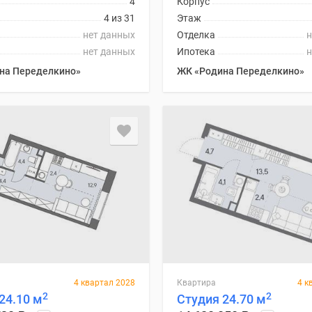
4
Корпус
4 из 31
Этаж
нет данных
Отделка
н
нет данных
Ипотека
н
на Переделкино»
ЖК «Родина Переделкино»
4 квартал 2028
Квартира
4 к
2
2
24.10 м
Студия 24.70 м