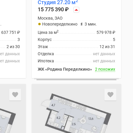
2
Студия 27.20 м
15 775 390
₽
Москва, ЗАО
.
Новопеределкино
3 мин.
2
637 751
₽
Цена за м
579 978
₽
3
Корпус
5
2 из 30
Этаж
12 из 31
ет данных
Отделка
нет данных
ет данных
Ипотека
нет данных
ЖК «Родина Переделкино»
2 похожих