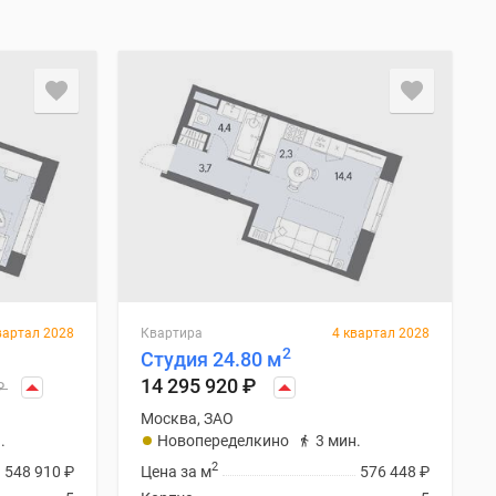
вартал 2028
Квартира
4 квартал 2028
2
Студия 24.80 м
14 295 920
₽
₽
Москва, ЗАО
.
Новопеределкино
3 мин.
2
548 910
₽
Цена за м
576 448
₽