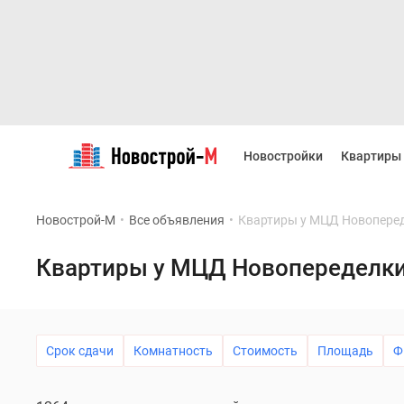
Новостройки
Квартиры
Новостройки
Квартиры
Ипотека
Новостройки
Москвы
Новострой-М
•
Все объявления
•
Квартиры у МЦД Новопере
Новостройки
Подмосковья
Новостройки
Квартиры у МЦД Новопеределк
Новой
Москвы
Готовые
новостройки
Новостройки
Срок сдачи
Комнатность
Стоимость
Площадь
Ф
на
карте