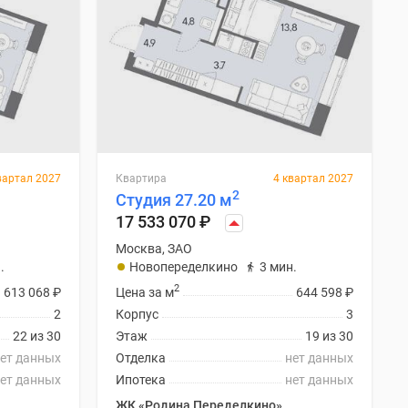
вартал 2027
Квартира
4 квартал 2027
2
Студия 27.20 м
17 533 070
₽
Москва, ЗАО
.
Новопеределкино
3 мин.
2
613 068
₽
Цена за м
644 598
₽
2
Корпус
3
22 из 30
Этаж
19 из 30
ет данных
Отделка
нет данных
ет данных
Ипотека
нет данных
ЖК «Родина Переделкино»