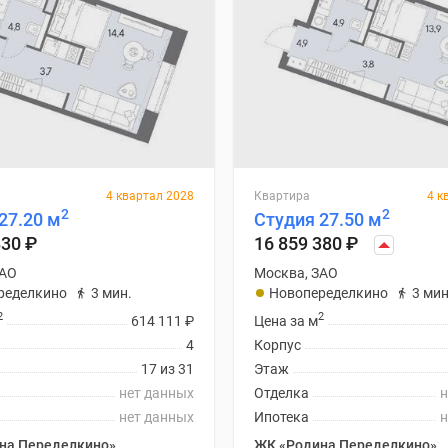
4 квартал 2028
Квартира
4 к
2
2
27.20 м
Студия 27.50 м
830
₽
16 859 380
₽
ЗАО
Москва, ЗАО
ределкино
3 мин.
Новопеределкино
3 мин
2
2
614 111
₽
Цена за м
4
Корпус
17 из 31
Этаж
нет данных
Отделка
н
нет данных
Ипотека
н
на Переделкино»
ЖК «Родина Переделкино»