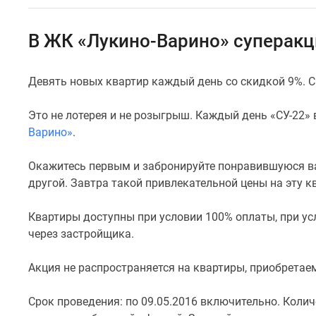
Специальные
предложения
Коммерческие
В ЖК «Лукино-Варино» суперакция
помещения
Продавцы
и
Девять новых квартир каждый день со скидкой 9%. С
застройщики
Панорамы
новостроек
Это не лотерея и не розыгрыш. Каждый день «СУ-22» 
Видеообзор
Варино»
.
новостроек
Экспертиза
Окажитесь первым и забронируйте понравившуюся вам
новостроек
другой. Завтра такой привлекательной цены на эту к
Экология
Москвы
и
Квартиры доступны при условии 100% оплаты, при ус
Подмосковья
через застройщика.
Студии
1-
Акция не распространяется на квартиры, приобретае
комнатные
2-
комнатные
Срок проведения: по 09.05.2016 включительно. Колич
3-