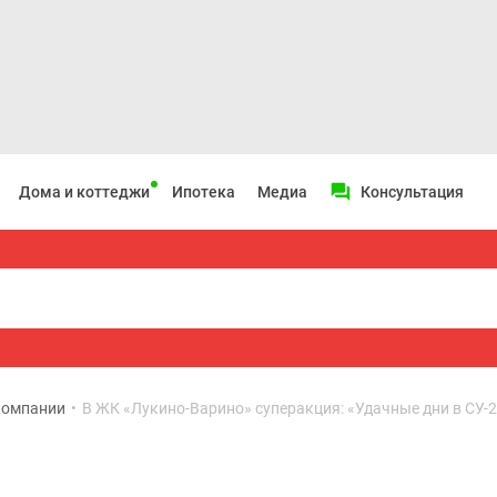
Дома и коттеджи
Ипотека
Медиа
Консультация
компании
•
В ЖК «Лукино-Варино» суперакция: «Удачные дни в СУ-22