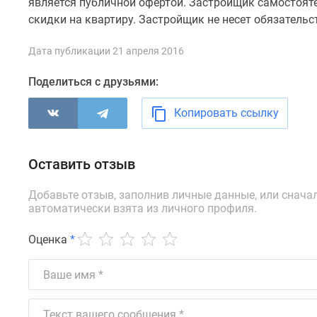
является публичной офертой. Застройщик самостояте
комнатные
скидки на квартиру. Застройщик не несет обязательс
Квартиры
на
карте
Дата публикации 21 апреля 2016
Ипотечный
калькулятор
Поделиться с друзьями:
Семейная
ипотека
Копировать ссылку
Военная
ипотека
Банки
Оставить отзыв
и
программы
Медиа
Добавьте отзыв, заполнив личные данные, или снача
Новости
автоматически взята из личного профиля.
недвижимости
Мнение
Оценка
*
эксперта
Аналитика
рынка
Покупателю
Экспертиза