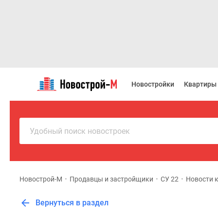
Новостройки
Квартиры
Новостройки
Квартиры
Ипотека
Новостройки
Москвы
Новостройки
Подмосковья
Удобный поиск новостроек
Новостройки
Новой
Москвы
Готовые
новостройки
Новострой-М
•
Продавцы и застройщики
•
СУ 22
•
Новости 
Новостройки
на
Вернуться в раздел
карте