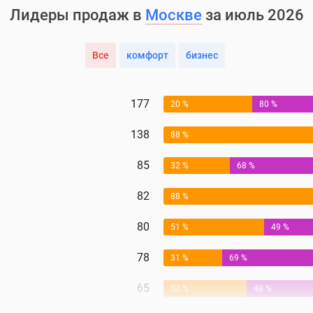
Лидеры продаж в
Москве
за июль 2026
Все
комфорт
бизнес
177
20 %
80 %
138
88 %
85
32 %
68 %
82
88 %
80
51 %
49 %
78
31 %
69 %
65
52 %
48 %