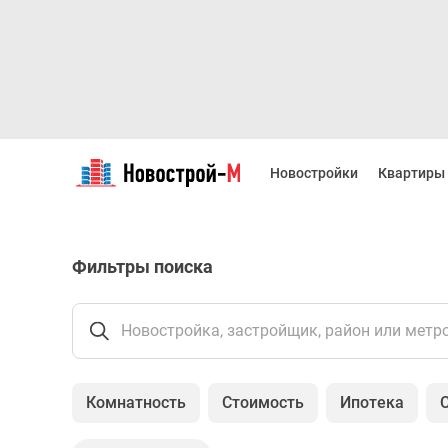
Новостройки
Квартиры
Новостройки
Квартиры
Ипотека
Новостройки
Москвы
Новостройки
Фильтры поиска
Подмосковья
Новостройки
Новой
Москвы
Новостройка, застройщик, район или метр
Готовые
новостройки
Новостройки
Комнатность
Стоимость
Ипотека
на
карте