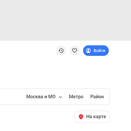
Войти
Москва и МО
Метро
Район
На карте