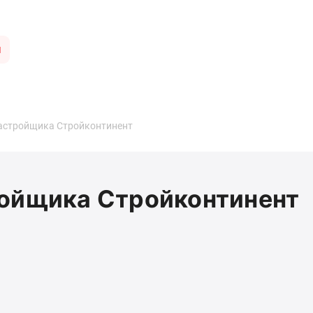
ы
застройщика Стройконтинент
ройщика Стройконтинент