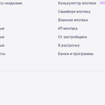
со скидками
Калькулятор ипотеки
Он
Семейная ипотека
Военная ипотека
ные
ИТ-ипотека
ные
От застройщика
ные
В рассрочку
нты
Банки и программы