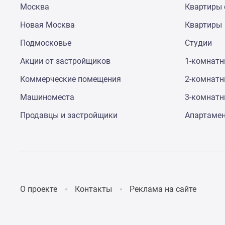
Москва
Квартиры 
до
41%
Новая Москва
Квартиры
Видео
360°
Подмосковье
Студии
новостроек
Субсидированная
Акции от застройщиков
1-комнат
застройщиком
Коммерческие помещения
2-комнат
Rutube
Поиск
Машиноместа
3-комнат
дома
в
Продавцы и застройщики
Апартаме
Москве
Программа
реновации
в
Москве
Новостройки
премиум-
О проекте
Контакты
Реклама на сайте
класса
Новостройки
бизнес-
класса